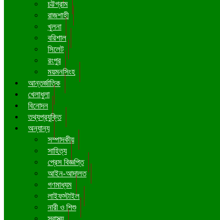
চট্টগ্রাম
রাজশাহী
খুলনা
বরিশাল
সিলেট
রংপুর
ময়মনসিংহ
আন্তর্জাতিক
খেলাধুলা
বিনোদন
তথ্যপ্রযুক্তি
অন্যান্য
সম্পাদকীয়
সাহিত্য
প্রেস বিজ্ঞপ্তি
আইন-আদালত
গণমাধ্যম
লাইফস্টাইল
নারী ও শিশু
স্বাস্থ্য