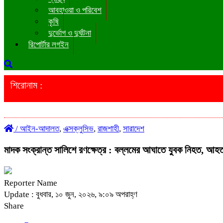
আবহাওয়া ও পরিবেশ
কৃষি
দুর্ভোগ ও দুর্ঘটনা
রিপোর্টার লগইন
শিরোনাম :
/
আইন-আদালত
,
এক্সক্লুসিভ
,
রাজশাহী
,
সারাদেশ
মাদক সংক্রান্ত সালিশে রণক্ষেত্র : বল্লমের আঘাতে যুবক নিহত, আহ
Reporter Name
Update : বুধবার, ১০ জুন, ২০২৬, ৯:০৯ অপরাহ্ণ
Share