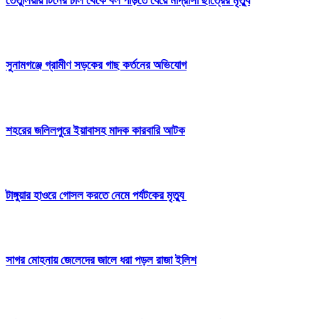
তেঁতুলিয়ায় টিনের চাল থেকে বল পাড়তে যেয়ে মাদ্রাসা ছাত্রের মৃত্যু
সুনামগঞ্জে গ্রামীণ সড়কের গাছ কর্তনের অভিযোগ
শহরের জলিলপুরে ইয়াবাসহ মাদক কারবারি আটক
টাঙ্গুয়ার হাওরে গোসল করতে নেমে পর্যটকের মৃত্যু
সাগর মোহনায় জেলেদের জালে ধরা পড়ল রাজা ইলিশ