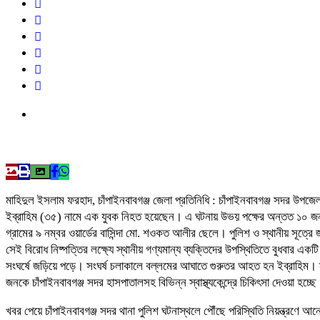
মাহিদুল ইসলাম ফরহাদ, চাঁপাইনবাবগঞ্জ জেলা প্রতিনিধি : চাঁপাইনবাবগঞ্জ সদর উপজে
ইব্রাহিম (৩৫) নামে এক যুবক নিহত হয়েছেন। এ ঘটনায় উভয় পক্ষের অন্তত ১০ জন 
গ্রামের ৯ নম্বর ওয়ার্ডের বাসিন্দা মো. শওকত আলীর ছেলে। পুলিশ ও স্থানীয় সূত্রে জ
সেই বিরোধ নিষ্পত্তির লক্ষ্যে স্থানীয় গণ্যমান্য ব্যক্তিদের উপস্থিতিতে বুধবার এ
সংঘর্ষে জড়িয়ে পড়ে। সংঘর্ষ চলাকালে বল্লমের আঘাতে গুরুতর আহত হন ইব্রাহিম। স
জনকে চাঁপাইনবাবগঞ্জ সদর হাসপাতালসহ বিভিন্ন স্বাস্থ্যকেন্দ্রে চিকিৎসা দেওয়
খবর পেয়ে চাঁপাইনবাবগঞ্জ সদর থানা পুলিশ ঘটনাস্থলে পৌঁছে পরিস্থিতি নিয়ন্ত্রণ