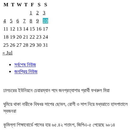
M
T
W
T
F
S
S
1
2
3
4
5
6
7
8
9
10
11
12
13
14
15
16
17
18
19
20
21
22
23
24
25
26
27
28
29
30
31
« Jul
সর্বশেষ নিউজ
জনপ্রিয় নিউজ
ঢালচরের ইউনিয়নে চেয়ারম্যান পদে জনপ্রত্যাশার প্রার্থী ফখরুল মিয়া
ঘুমিয়ে থাকা নারীকে বিষধর সাপের ছোবল, রোগী ও সাপ নিয়ে মধ্যরাতে হাসপাতালে
স্বজনরা
কুমিল্লা শিক্ষাবোর্ডে পাসের হার ৬৫.৪২ শতাংশ, জিপিএ-৫ পেয়েছে ৯৮১৪