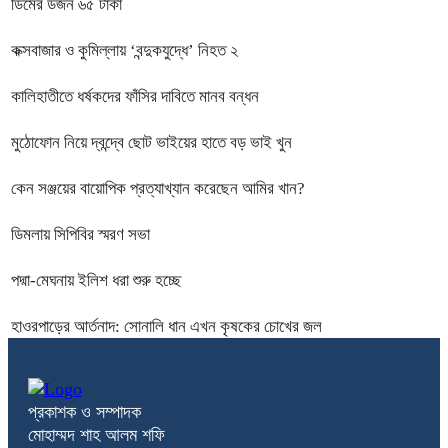
ডিমের ডজন ৬৫ টাকা
কক্সবাজার ও কুমিল্লায় ‘বন্দুকযুদ্ধে’ নিহত ২
কালিহাতীতে ধর্ষকদের ফাঁসির দাবিতে মানব বন্ধন
মুঠোফোন নিয়ে দ্বন্দ্বে ছোট ভাইয়ের হাতে বড় ভাই খুন
কেন সঞ্জয়ের বায়োপিক প্রত্যাখ্যান করেছেন আমির খান?
ডিমলায় সিপিবির স্মরণ সভা
পদ্মা-মেঘনায় ইলিশ ধরা শুরু হচ্ছে
হাওরপাড়ের আর্তনাদ: সোনালি ধান এখন কৃষকের চোখের জল
প্রকাশক ও সম্পাদক
মোহাম্মদ শাহ আলম শফি