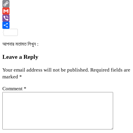
Email
Copy
Link
Gmail
Viber
Share
আপনার মতামত লিখুন :
Leave a Reply
Your email address will not be published.
Required fields are
marked
*
Comment
*