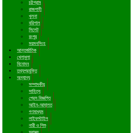
চট্টগ্রাম
রাজশাহী
খুলনা
বরিশাল
সিলেট
রংপুর
ময়মনসিংহ
আন্তর্জাতিক
খেলাধুলা
বিনোদন
তথ্যপ্রযুক্তি
অন্যান্য
সম্পাদকীয়
সাহিত্য
প্রেস বিজ্ঞপ্তি
আইন-আদালত
গণমাধ্যম
লাইফস্টাইল
নারী ও শিশু
স্বাস্থ্য