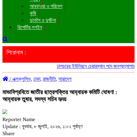
আবহাওয়া ও পরিবেশ
কৃষি
দুর্ভোগ ও দুর্ঘটনা
রিপোর্টার লগইন
শিরোনাম :
ঢালচরের ইউনিয়নে চেয়ারম্যান পদে জনপ্রত্যাশার প্রা
/
এক্সক্লুসিভ
,
ঢাকা
,
রাজনীতি
,
সারাদেশ
মাভাবিপ্রবিতে জাতীয় ছাত্রশক্তির আহ্বায়ক কমিটি ঘোষণা :
‎আহ্বায়ক তুষার, সদস্য সচিব হৃদয়
Reporter Name
Update : বুধবার, ৮ জুলাই, ২০২৬, ১:০২ পূর্বাহ্ণ
Share