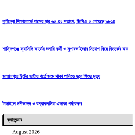
কুমিল্লা শিক্ষাবোর্ডে পাসের হার ৬৫.৪২ শতাংশ, জিপিএ-৫ পেয়েছে ৯৮১৪
শান্তিগঞ্জে ফ্যামিলি কার্ডের শুমারি কর্মী ও সুপারভাইজার নিয়োগ নিয়ে বিতর্কের ঝড়
জামালপুরে ইটের ভাটায় গর্তে জমে থাকা পানিতে ডুবে শিশুর মৃত্যু
টাঙ্গাইলে নদীভাঙ্গন ও বন্যাকবলিত এলাকা পর্যবেক্ষণ
ক্যালেন্ডার
August 2026