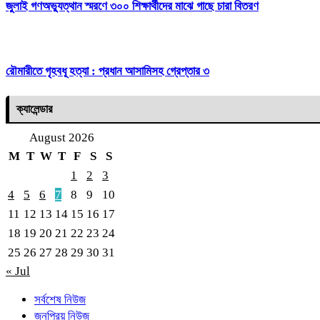
জুলাই গণঅভ্যুত্থান স্মরণে ৩০০ শিক্ষার্থীদের মাঝে গাছে চারা বিতরণ
রৌমারীতে গৃহবধূ হত্যা : প্রধান আসামিসহ গ্রেপ্তার ৩
ক্যালেন্ডার
August 2026
M
T
W
T
F
S
S
1
2
3
4
5
6
7
8
9
10
11
12
13
14
15
16
17
18
19
20
21
22
23
24
25
26
27
28
29
30
31
« Jul
সর্বশেষ নিউজ
জনপ্রিয় নিউজ