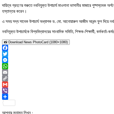
‎দায়িত্ব গ্রহণের শুরুতে নবনিযুক্ত উপাচার্য মাওলানা ভাসানীর মাজারে পুষ্পস্তবক অ
হস্তান্তর করেন।
‎এ সময় সদ্য সাবেক উপাচার্য অধ্যাপক ড. মো. আনোয়ারুল আজীম আখন্দ ফুল দিয়ে নবনি
‎নবনিযুক্ত উপাচার্যকে বিশ্ববিদ্যালয়ের সাংবাদিক সমিতি, শিক্ষক-শিক্ষার্থী, কর্মকর্তা
📸 Download News PhotoCard (1080×1080)
Facebook
Twitter
Messenger
WhatsApp
Email
Copy
Link
Gmail
Viber
Share
আপনার মতামত লিখুন :