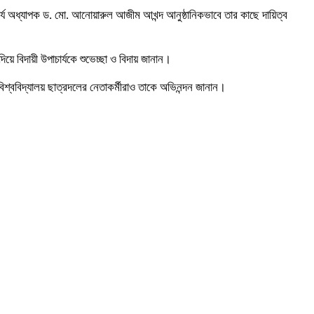
াচার্য অধ্যাপক ড. মো. আনোয়ারুল আজীম আখন্দ আনুষ্ঠানিকভাবে তার কাছে দায়িত্ব
ে বিদায়ী উপাচার্যকে শুভেচ্ছা ও বিদায় জানান।
েন। বিশ্ববিদ্যালয় ছাত্রদলের নেতাকর্মীরাও তাকে অভিনন্দন জানান।