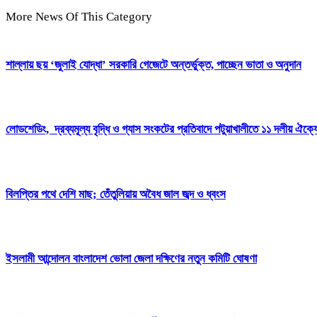
More News Of This Category
শাল্লায় ছয় ‘জুলাই যোদ্ধা’ সরকারি গেজেটে অন্তর্ভুক্ত, পাচ্ছেন ভাতা ও অনুদান
লোডশেডিং, দ্রব্যমূল্য বৃদ্ধি ও গ্যাস সংকটের প্রতিবাদে পটুয়াখালীতে ১১ দলীয় ঐক্যে
বিলপ্তির পথে দেশি মাছ; তেঁতুলিয়ায় অবৈধ জাল জব্দ ও ধ্বংস
ইসলামী আন্দোলন বাংলাদেশ ভোলা জেলা দক্ষিণের নতুন কমিটি ঘোষণা