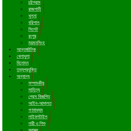
চট্টগ্রাম
রাজশাহী
খুলনা
বরিশাল
সিলেট
রংপুর
ময়মনসিংহ
আন্তর্জাতিক
খেলাধুলা
বিনোদন
তথ্যপ্রযুক্তি
অন্যান্য
সম্পাদকীয়
সাহিত্য
প্রেস বিজ্ঞপ্তি
আইন-আদালত
গণমাধ্যম
লাইফস্টাইল
নারী ও শিশু
স্বাস্থ্য