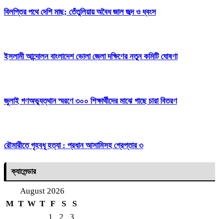
বিলপ্তির পথে দেশি মাছ; তেঁতুলিয়ায় অবৈধ জাল জব্দ ও ধ্বংস
ইসলামী আন্দোলন বাংলাদেশ ভোলা জেলা দক্ষিণের নতুন কমিটি ঘোষণা
জুলাই গণঅভ্যুত্থান স্মরণে ৩০০ শিক্ষার্থীদের মাঝে গাছে চারা বিতরণ
রৌমারীতে গৃহবধূ হত্যা : প্রধান আসামিসহ গ্রেপ্তার ৩
ক্যালেন্ডার
August 2026
M
T
W
T
F
S
S
1
2
3