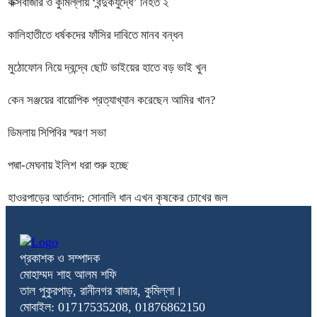
কক্সবাজার ও কুমিল্লায় ‘বন্দুকযুদ্ধে’ নিহত ২
কালিহাতীতে ধর্ষকদের ফাঁসির দাবিতে মানব বন্ধন
মুঠোফোন নিয়ে দ্বন্দ্বে ছোট ভাইয়ের হাতে বড় ভাই খুন
কেন সঞ্জয়ের বায়োপিক প্রত্যাখ্যান করেছেন আমির খান?
ডিমলায় সিপিবির স্মরণ সভা
পদ্মা-মেঘনায় ইলিশ ধরা শুরু হচ্ছে
হাওরপাড়ের আর্তনাদ: সোনালি ধান এখন কৃষকের চোখের জল
প্রকাশক ও সম্পাদক
মোহাম্মদ শাহ আলম শফি
তাল পুকুরপাড়, রানীনগর বাজার, কুমিল্লা।
মোবাইল: 01717535208, 01876862150