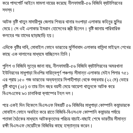
করে পাসপোর্ট আইনে মামলা দায়ের করেছে নীলফামারী-৫৬ বিজিবি ব্যাটালিয়নের
সদস্য।
আটক বৃষ্টি খাতুন মাদারীপুর জেলার শিবচর থানার দওপাড়া এলাকার কহিনুর মুন্সির
মেয়ে। সে ওই এলাকার ইমরান হোসেনের স্ত্রী ছিলেন। বৃষ্টি জানায় পারিবারিক
কলহের পর তাদের ছাড়াছাড়ি হয়।
এদিকে বৃষ্টির দাবি, মোবাইল ফোনে ভারতের মুর্শিদাবাদ এলাকার বাসিন্দা মাইদুল শেখের
কাছে এক দালালের মাধ্যমে যাচ্ছিলেন তিনি।
পুলিশ ও বিজিবি সূত্রে জানা যায়, নীলফামারী-৫৬ বিজিবি ব্যাটালিয়নের অমরখানা
ইউনিয়নের মাধুপাড়া বিওপির দায়িত্বপূর্ণ পঞ্চগড় সীমান্ত এলাকার মেইন পিলার ৭৫১
এর প্রায় ১৫০ গজ ভারতের অভ্যন্তরে সিপাহীপাড়া থেকে শুক্রবার (২২ মে) ভোরে
বৃষ্টি খাতুন (২৫) ও তার তিন বছর বয়সী মেয়ে আয়েশা খাতুনকে আটক করে
বিএসএফের ৯৩ চানাকিয়া ক্যাম্পের টহল দল।
পরে একই দিন বিকেলে বিএসএফ বিষয়টি ৫৬ বিজিবির মাধুপাড়া কোম্পানি কমান্ডারকে
মোবাইল ফোনে অবহিত করে রাতে বিজিবি-বিএসএফ কোম্পানি কমান্ডার পর্যায়ে
পতাকা বৈঠকের মাধ্যমে আটককৃতদের পরিচয় যাচাই-বাছাই শেষে ভারতীয় সীমান্ত
রক্ষী বিএসএফ মেয়েটিকে বিজিবির কাছে হস্তান্তর করেন।