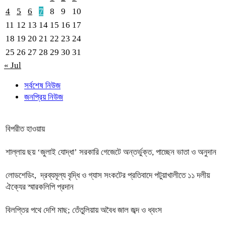
4
5
6
7
8
9
10
11
12
13
14
15
16
17
18
19
20
21
22
23
24
25
26
27
28
29
30
31
« Jul
সর্বশেষ নিউজ
জনপ্রিয় নিউজ
বিপরীত হাওয়ায়
শাল্লায় ছয় ‘জুলাই যোদ্ধা’ সরকারি গেজেটে অন্তর্ভুক্ত, পাচ্ছেন ভাতা ও অনুদান
লোডশেডিং, দ্রব্যমূল্য বৃদ্ধি ও গ্যাস সংকটের প্রতিবাদে পটুয়াখালীতে ১১ দলীয়
ঐক্যের স্মারকলিপি প্রদান
বিলপ্তির পথে দেশি মাছ; তেঁতুলিয়ায় অবৈধ জাল জব্দ ও ধ্বংস