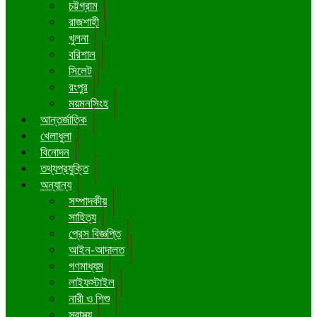
চট্টগ্রাম
রাজশাহী
খুলনা
বরিশাল
সিলেট
রংপুর
ময়মনসিংহ
আন্তর্জাতিক
খেলাধুলা
বিনোদন
তথ্যপ্রযুক্তি
অন্যান্য
সম্পাদকীয়
সাহিত্য
প্রেস বিজ্ঞপ্তি
আইন-আদালত
গণমাধ্যম
লাইফস্টাইল
নারী ও শিশু
স্বাস্থ্য