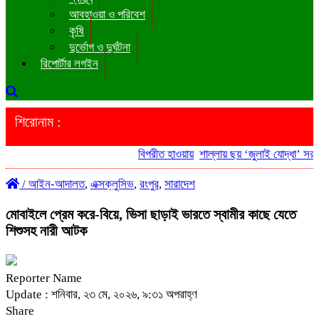
আবহাওয়া ও পরিবেশ
কৃষি
দুর্ভোগ ও দুর্ঘটনা
রিপোর্টার লগইন
শিরোনাম :
বিপরীত হাওয়ায়
শাল্লায় ছয় ‘জুলাই যোদ্ধা’ সরকার
/
আইন-আদালত
,
এক্সক্লুসিভ
,
রংপুর
,
সারাদেশ
মোবাইলে প্রেম করে-বিয়ে, ভিসা ছাড়াই ভারতে স্বামীর কাছে যেতে
শিশুসহ নারী আটক
Reporter Name
Update : শনিবার, ২৩ মে, ২০২৬, ৯:৩১ অপরাহ্ণ
Share