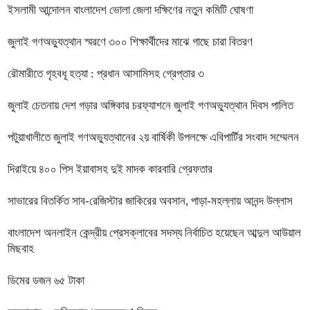
ইসলামী আন্দোলন বাংলাদেশ ভোলা জেলা দক্ষিণের নতুন কমিটি ঘোষণা
জুলাই গণঅভ্যুত্থান স্মরণে ৩০০ শিক্ষার্থীদের মাঝে গাছে চারা বিতরণ
রৌমারীতে গৃহবধূ হত্যা : প্রধান আসামিসহ গ্রেপ্তার ৩
জুলাই চেতনায় দেশ গড়ার অঙ্গিকার চরফ্যাশনে জুলাই গণঅভ্যুত্থান দিবস পালিত
পটুয়াখালীতে জুলাই গণঅভ্যুত্থানের ২য় বার্ষিকী উপলক্ষে এবিপার্টির সংবাদ সম্মেলন
দিরাইয়ে ৪০০ পিস ইয়াবাসহ দুই মাদক কারবারি গ্রেফতার
সাভারের বিতর্কিত সাব-রেজিস্টার জাকিরের অবসান, পাড়া-মহল্লায় আনন্দ উল্লাস
বাংলাদেশ অনলাইন কেন্দ্রীয় প্রেসক্লাবের সদস্য নির্বাচিত হয়েছেন আব্দুল আউয়াল
মিছবাহ
ডিমের ডজন ৬৫ টাকা