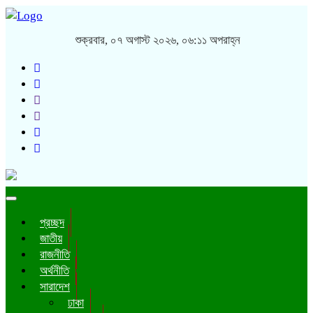
শুক্রবার, ০৭ অগাস্ট ২০২৬, ০৬:১১ অপরাহ্ন
Toggle
navigation
প্রচ্ছদ
জাতীয়
রাজনীতি
অর্থনীতি
সারাদেশ
ঢাকা