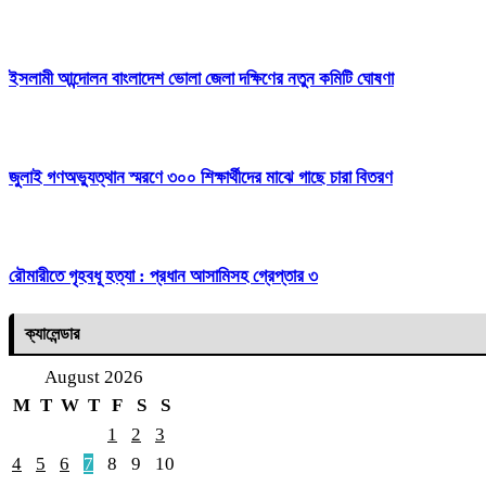
ইসলামী আন্দোলন বাংলাদেশ ভোলা জেলা দক্ষিণের নতুন কমিটি ঘোষণা
জুলাই গণঅভ্যুত্থান স্মরণে ৩০০ শিক্ষার্থীদের মাঝে গাছে চারা বিতরণ
রৌমারীতে গৃহবধূ হত্যা : প্রধান আসামিসহ গ্রেপ্তার ৩
ক্যালেন্ডার
August 2026
M
T
W
T
F
S
S
1
2
3
4
5
6
7
8
9
10