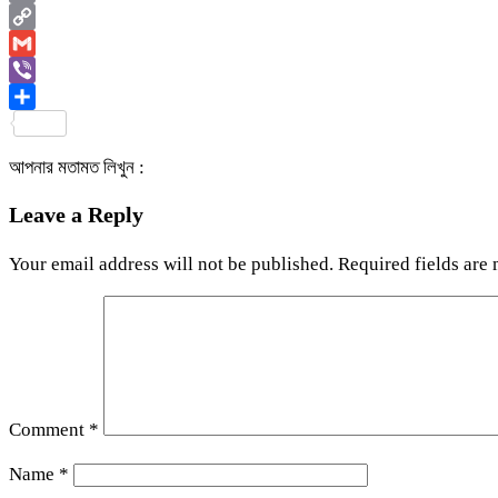
Email
Copy
Link
Gmail
Viber
Share
আপনার মতামত লিখুন :
Leave a Reply
Your email address will not be published.
Required fields are
Comment
*
Name
*