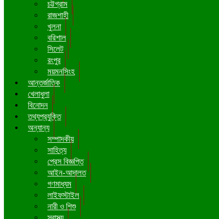
চট্টগ্রাম
রাজশাহী
খুলনা
বরিশাল
সিলেট
রংপুর
ময়মনসিংহ
আন্তর্জাতিক
খেলাধুলা
বিনোদন
তথ্যপ্রযুক্তি
অন্যান্য
সম্পাদকীয়
সাহিত্য
প্রেস বিজ্ঞপ্তি
আইন-আদালত
গণমাধ্যম
লাইফস্টাইল
নারী ও শিশু
স্বাস্থ্য