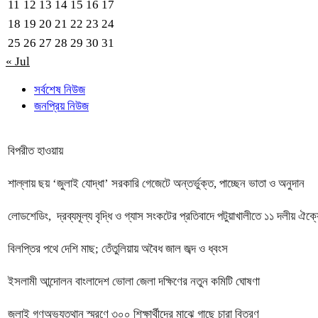
11
12
13
14
15
16
17
18
19
20
21
22
23
24
25
26
27
28
29
30
31
« Jul
সর্বশেষ নিউজ
জনপ্রিয় নিউজ
বিপরীত হাওয়ায়
শাল্লায় ছয় ‘জুলাই যোদ্ধা’ সরকারি গেজেটে অন্তর্ভুক্ত, পাচ্ছেন ভাতা ও অনুদান
লোডশেডিং, দ্রব্যমূল্য বৃদ্ধি ও গ্যাস সংকটের প্রতিবাদে পটুয়াখালীতে ১১ দলীয় ঐক্য
বিলপ্তির পথে দেশি মাছ; তেঁতুলিয়ায় অবৈধ জাল জব্দ ও ধ্বংস
ইসলামী আন্দোলন বাংলাদেশ ভোলা জেলা দক্ষিণের নতুন কমিটি ঘোষণা
জুলাই গণঅভ্যুত্থান স্মরণে ৩০০ শিক্ষার্থীদের মাঝে গাছে চারা বিতরণ