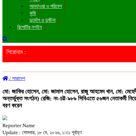
আবহাওয়া ও পরিবেশ
কৃষি
দুর্ভোগ ও দুর্ঘটনা
রিপোর্টার লগইন
শিরোনাম :
/
সারাদেশ
মো: জাকির হোসেন, মো: জামাল হোসেন, রাজু আহমেদ খান, মো: মেহেদী হ
অন্তর্ভুক্ত সংগঠন) রেজি: নং-চট্ট-৯৮৯ সিবিএতে ৫৬জন নেতাকর্মী ন
বরণ করেন
Reporter Name
Update : সোমবার, ১৮ মে, ২০২৬, ১:৩১ পূর্বাহ্ণ