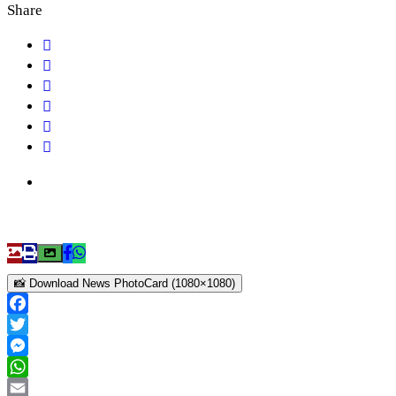
Share
📸 Download News PhotoCard (1080×1080)
Facebook
Twitter
Messenger
WhatsApp