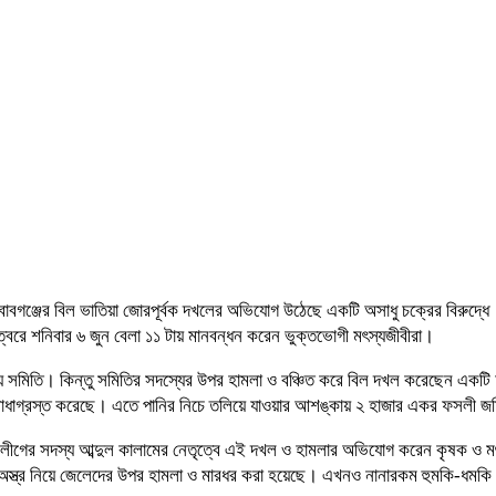
পাইনবাবগঞ্জের বিল ভাতিয়া জোরপূর্বক দখলের অভিযোগ উঠেছে একটি অসাধু চক্রের বিরুদ্
চত্বরে শনিবার ৬ জুন বেলা ১১ টায় মানবন্ধন করেন ভুক্তভোগী মৎস্যজীবীরা।
ী সমবায় সমিতি। কিন্তু সমিতির সদস্যের উপর হামলা ও বঞ্চিত করে বিল দখল করেছেন
 বাধাগ্রস্ত করেছে। এতে পানির নিচে তলিয়ে যাওয়ার আশঙ্কায় ২ হাজার একর ফসলী জম
আ.লীগের সদস্য আব্দুল কালামের নেতৃত্বে এই দখল ও হামলার অভিযোগ করেন কৃষক ও মৎস্
 অস্ত্র নিয়ে জেলেদের উপর হামলা ও মারধর করা হয়েছে। এখনও নানারকম হুমকি-ধমক