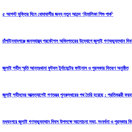
৫ আগস্ট মুক্তির দিনে বোদাবাসীর জন্য নতুন আনন্দ ‘হিমালিকা শিশু পার্ক’
চাঁপাইনবাবগঞ্জে জনস্বাস্থ্য প্রকৌশল অধিদপ্তরের উদ্যোগে জুলাই গণঅভ্যুত্থান দি
জুলাই শহীদ স্মৃতি আন্তঃথানা ফুটবল টুর্নামেন্টের ফাইনাল ও পুরস্কার বিতরণ অনুষ্ঠিত
জুলাই শহীদদের আত্মত্যাগেই গণতন্ত্র পুনরুদ্ধারের পথ তৈরি হয়েছে : প্রতিমন্ত্রী ফরহ
মধ্যনগরে জুলাই গণঅভ্যুত্থান দিবস উপলক্ষে আলোচনা সভা, সংবর্ধনা ও পুরস্কার ব