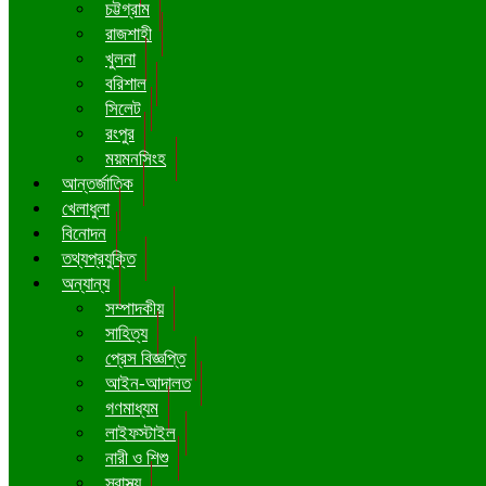
চট্টগ্রাম
রাজশাহী
খুলনা
বরিশাল
সিলেট
রংপুর
ময়মনসিংহ
আন্তর্জাতিক
খেলাধুলা
বিনোদন
তথ্যপ্রযুক্তি
অন্যান্য
সম্পাদকীয়
সাহিত্য
প্রেস বিজ্ঞপ্তি
আইন-আদালত
গণমাধ্যম
লাইফস্টাইল
নারী ও শিশু
স্বাস্থ্য