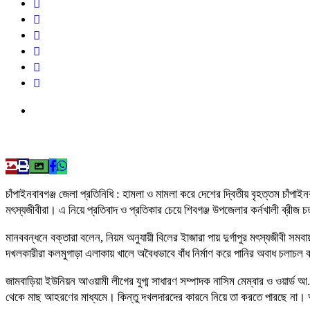
চাঁপাইনবাবগঞ্জ জেলা প্রতিনিধি : হামলা ও মামলা করে দেশের দ্বিতীয় বৃহত্তম চাঁ
মৎস্যজীবীরা। এ নিয়ে প্রতিবাদ ও প্রতিকার চেয়ে শিবগঞ্জ উপজেলার কর্নখালী ব্রীজ 
মানববন্ধনে বক্তারা বলেন, নিয়ম অনুযায়ী বিলের ইাজারা পায় দুর্গাপুর মৎস্যজীব
দখলকারীরা কলমুগাড়া এলাকায় খালে অবৈধভাবে বাঁধ নির্মাণ করে পানির অবাধ চলাচল
জামবাড়িয়া ইউনিয়ন আওয়ামী লীগের যুগ্ম সাধারণ সম্পাদক নাসিম মেম্বার ও ওয়ার্ড 
থেকে মাছ আহরণের মাধ্যমে। কিন্তু দখলদারদের কারনে নিয়ে তা করতে পারছে না।