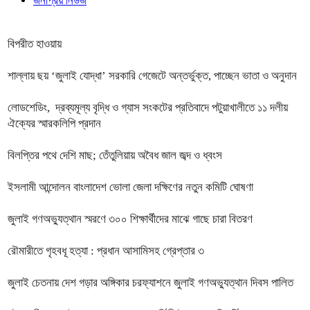
জনপ্রিয় নিউজ
বিপরীত হাওয়ায়
শাল্লায় ছয় ‘জুলাই যোদ্ধা’ সরকারি গেজেটে অন্তর্ভুক্ত, পাচ্ছেন ভাতা ও অনুদান
লোডশেডিং, দ্রব্যমূল্য বৃদ্ধি ও গ্যাস সংকটের প্রতিবাদে পটুয়াখালীতে ১১ দলীয়
ঐক্যের স্মারকলিপি প্রদান
বিলপ্তির পথে দেশি মাছ; তেঁতুলিয়ায় অবৈধ জাল জব্দ ও ধ্বংস
ইসলামী আন্দোলন বাংলাদেশ ভোলা জেলা দক্ষিণের নতুন কমিটি ঘোষণা
জুলাই গণঅভ্যুত্থান স্মরণে ৩০০ শিক্ষার্থীদের মাঝে গাছে চারা বিতরণ
রৌমারীতে গৃহবধূ হত্যা : প্রধান আসামিসহ গ্রেপ্তার ৩
জুলাই চেতনায় দেশ গড়ার অঙ্গিকার চরফ্যাশনে জুলাই গণঅভ্যুত্থান দিবস পালিত