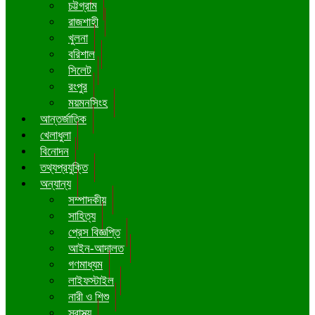
চট্টগ্রাম
রাজশাহী
খুলনা
বরিশাল
সিলেট
রংপুর
ময়মনসিংহ
আন্তর্জাতিক
খেলাধুলা
বিনোদন
তথ্যপ্রযুক্তি
অন্যান্য
সম্পাদকীয়
সাহিত্য
প্রেস বিজ্ঞপ্তি
আইন-আদালত
গণমাধ্যম
লাইফস্টাইল
নারী ও শিশু
স্বাস্থ্য