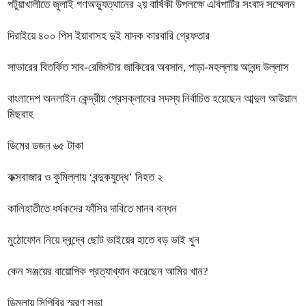
পটুয়াখালীতে জুলাই গণঅভ্যুত্থানের ২য় বার্ষিকী উপলক্ষে এবিপার্টির সংবাদ সম্মেলন
দিরাইয়ে ৪০০ পিস ইয়াবাসহ দুই মাদক কারবারি গ্রেফতার
সাভারের বিতর্কিত সাব-রেজিস্টার জাকিরের অবসান, পাড়া-মহল্লায় আনন্দ উল্লাস
বাংলাদেশ অনলাইন কেন্দ্রীয় প্রেসক্লাবের সদস্য নির্বাচিত হয়েছেন আব্দুল আউয়াল
মিছবাহ
ডিমের ডজন ৬৫ টাকা
কক্সবাজার ও কুমিল্লায় ‘বন্দুকযুদ্ধে’ নিহত ২
কালিহাতীতে ধর্ষকদের ফাঁসির দাবিতে মানব বন্ধন
মুঠোফোন নিয়ে দ্বন্দ্বে ছোট ভাইয়ের হাতে বড় ভাই খুন
কেন সঞ্জয়ের বায়োপিক প্রত্যাখ্যান করেছেন আমির খান?
ডিমলায় সিপিবির স্মরণ সভা