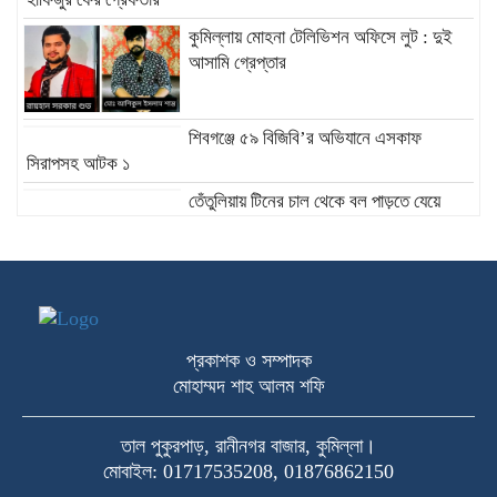
কুমিল্লায় মোহনা টেলিভিশন অফিসে লুট : দুই
আসামি গ্রেপ্তার
শিবগঞ্জে ৫৯ বিজিবি’র অভিযানে এসকাফ
সিরাপসহ আটক ১
তেঁতুলিয়ায় টিনের চাল থেকে বল পাড়তে যেয়ে
মাদ্রাসা ছাত্রের মৃত্যু
সুনামগঞ্জে গ্রামীণ সড়কের গাছ কর্তনের অভিযোগ
প্রকাশক ও সম্পাদক
শহরের জলিলপুরে ইয়াবাসহ মাদক কারবারি আটক
মোহাম্মদ শাহ আলম শফি
তাল পুকুরপাড়, রানীনগর বাজার, কুমিল্লা।
টাঙ্গুয়ার হাওরে গোসল করতে নেমে পর্যটকের মৃত্যু
মোবাইল: 01717535208, 01876862150