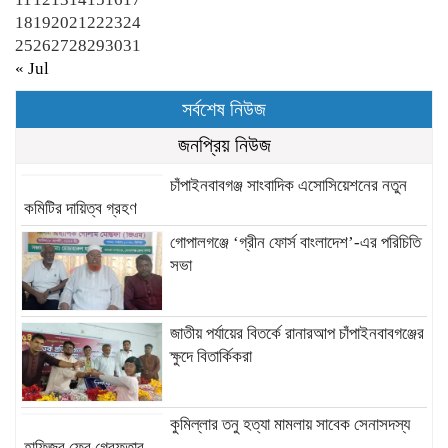
18
19
20
21
22
23
24
25
26
27
28
29
30
31
« Jul
সর্বশেষ নিউজ
জনপ্রিয় নিউজ
চাঁপাইনবাবগঞ্জ সাংবাদিক এসোসিয়েশনের নতুন
কমিটির দায়িত্ব গ্রহণ
গোপালগঞ্জে ‘গ্রীন ফোর্স বাংলাদেশ’-এর পরিচিতি
সভা
জাতীয় পর্যায়ের বিতর্কে রানারআপ চাঁপাইনবাবগঞ্জের
ক্ষুদে বিতার্কিকরা
কুমিল্লার তনু হত্যা মামলায় সাবেক সেনাসদস্য
হাফিজুর ফের গ্রেফতার