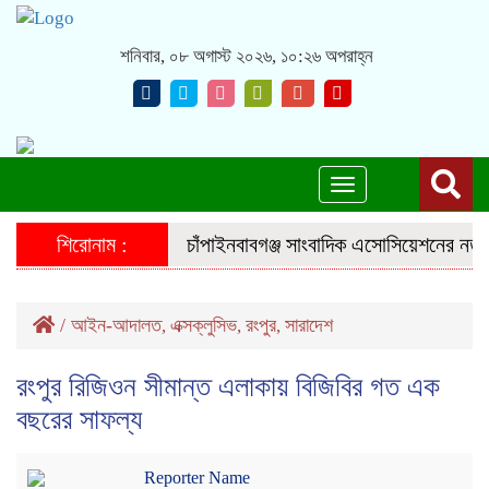
শনিবার, ০৮ অগাস্ট ২০২৬, ১০:২৬ অপরাহ্ন
Toggle
navigation
শিরোনাম :
চাঁপাইনবাবগঞ্জ সাংবাদিক এসোসিয়েশনের নতুন কম
/
আইন-আদালত
এক্সক্লুসিভ
রংপুর
সারাদেশ
,
,
,
রংপুর রিজিওন সীমান্ত এলাকায় বিজিবির গত এক
বছরের সাফল্য
Reporter Name