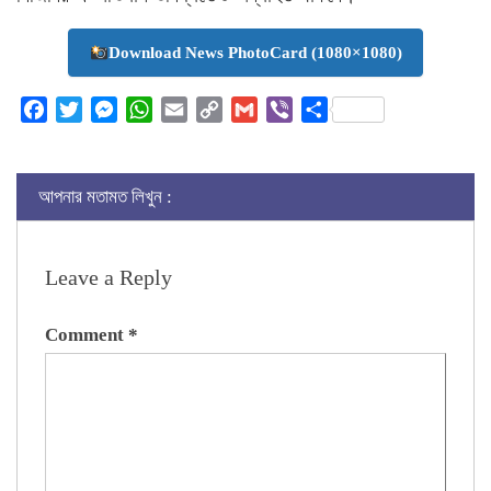
Download News PhotoCard (1080×1080)
Facebook
Twitter
Messenger
WhatsApp
Email
Copy
Gmail
Viber
Share
Link
আপনার মতামত লিখুন :
Leave a Reply
Comment
*