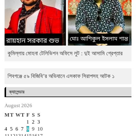
কুমিল্লায় মোহনা টেলিভিশন অফিসে লুট : দুই আসামি গ্রেপ্তার
শিবগঞ্জে ৫৯ বিজিবি’র অভিযানে এসকাফ সিরাপসহ আটক ১
ক্যালেন্ডার
August 2026
M
T
W
T
F
S
S
1
2
3
4
5
6
7
8
9
10
11
12
13
14
15
16
17