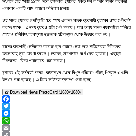
সংবাদে রাত সোয়া ১১টার দিকে রাজশাহী র‌্যাবের একটি দল কর্ণহার থানার করমজা
এলাকার একটি আম বাগানে অভিযান চালায়।
ওই সময় র‌্যাবের উপস্থিতি টের পেয়ে একদল মাদক ব্যবসায়ী র‌্যাবের ওপর গুলিবর্ষণ
করতে থাকে। এসময় র‌্যাবও পাল্টা গুলি চালায়। পরে অন্য মাদক ব্যবসায়ীরা পালিয়ে
গেলেও গুলিবিদ্ধ অবস্থায় দুজনকে ঘটনাস্থল থেকে উদ্ধার করা হয়।
তাদের রাজশাহী মেডিকেল কলেজ হাসপাতালে নেয়া হলে দায়িত্বরত চিকিৎসক
দুজনকেই মৃত ঘোষণা করেন। মরদেহ হাসপাতাল মর্গে নেয়া হয়েছে। এছাড়া
নিহতদের পরিচয় শনাক্তের চেষ্টা চলছে।
র‍্যাবের ওই কর্মকর্তা বলেন, ঘটনাস্থল থেকে বিপুল পরিমাণে গাঁজা, পিস্তল ও গুলি
উদ্ধার করা হয়েছে। এ নিয়ে আইনত ব্যবস্থা নেয়া হচ্ছে।
📸 Download News PhotoCard (1080×1080)
Facebook
Twitter
Messenger
WhatsApp
Email