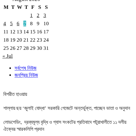
M
T
W
T
F
S
S
1
2
3
4
5
6
7
8
9
10
11
12
13
14
15
16
17
18
19
20
21
22
23
24
25
26
27
28
29
30
31
« Jul
সর্বশেষ নিউজ
জনপ্রিয় নিউজ
বিপরীত হাওয়ায়
শাল্লায় ছয় ‘জুলাই যোদ্ধা’ সরকারি গেজেটে অন্তর্ভুক্ত, পাচ্ছেন ভাতা ও অনুদান
লোডশেডিং, দ্রব্যমূল্য বৃদ্ধি ও গ্যাস সংকটের প্রতিবাদে পটুয়াখালীতে ১১ দলীয়
ঐক্যের স্মারকলিপি প্রদান