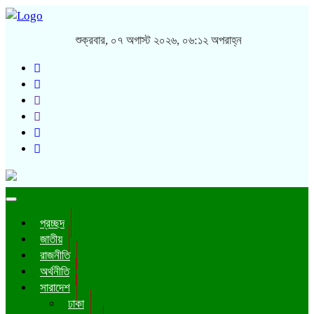
শুক্রবার, ০৭ অগাস্ট ২০২৬, ০৬:১২ অপরাহ্ন
Toggle
navigation
প্রচ্ছদ
জাতীয়
রাজনীতি
অর্থনীতি
সারাদেশ
ঢাকা