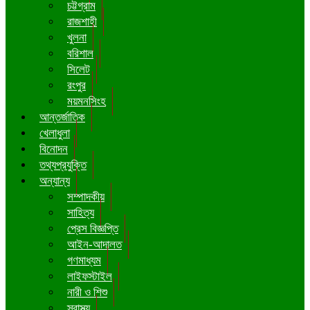
চট্টগ্রাম
রাজশাহী
খুলনা
বরিশাল
সিলেট
রংপুর
ময়মনসিংহ
আন্তর্জাতিক
খেলাধুলা
বিনোদন
তথ্যপ্রযুক্তি
অন্যান্য
সম্পাদকীয়
সাহিত্য
প্রেস বিজ্ঞপ্তি
আইন-আদালত
গণমাধ্যম
লাইফস্টাইল
নারী ও শিশু
স্বাস্থ্য