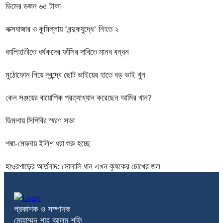
ডিমের ডজন ৬৫ টাকা
কক্সবাজার ও কুমিল্লায় ‘বন্দুকযুদ্ধে’ নিহত ২
কালিহাতীতে ধর্ষকদের ফাঁসির দাবিতে মানব বন্ধন
মুঠোফোন নিয়ে দ্বন্দ্বে ছোট ভাইয়ের হাতে বড় ভাই খুন
কেন সঞ্জয়ের বায়োপিক প্রত্যাখ্যান করেছেন আমির খান?
ডিমলায় সিপিবির স্মরণ সভা
পদ্মা-মেঘনায় ইলিশ ধরা শুরু হচ্ছে
হাওরপাড়ের আর্তনাদ: সোনালি ধান এখন কৃষকের চোখের জল
প্রকাশক ও সম্পাদক
মোহাম্মদ শাহ আলম শফি