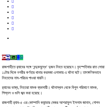
রাজশাহীতে র‍্যাবের সঙ্গে ‘বন্দুকযুদ্ধে’ দুজন নিহত হয়েছেন। বৃহস্পতিবার রাত সোয়া
১১টার দিকে নগরীর কর্ণহার থানার করমজা এলাকায় এ ঘটনা ঘটে। তাৎক্ষণিকভাবে
নিহতদের নাম-পরিচয় পাওয়া যায়নি।
র‍্যাবের ভাষ্য, নিহতরা মাদক ব্যবসায়ী। ঘটনাস্থল থেকে বিপুল পরিমাণে মাদক,
পিস্তল ও গুলি জব্দ করা হয়েছে।
রাজশাহী র‌্যাব-৫ এর কোম্পানি কমান্ডার মেজর আশরাফুল ইসলাম জানান, গোপন