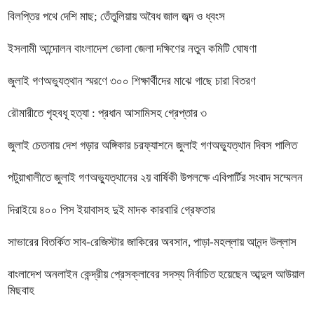
বিলপ্তির পথে দেশি মাছ; তেঁতুলিয়ায় অবৈধ জাল জব্দ ও ধ্বংস
ইসলামী আন্দোলন বাংলাদেশ ভোলা জেলা দক্ষিণের নতুন কমিটি ঘোষণা
জুলাই গণঅভ্যুত্থান স্মরণে ৩০০ শিক্ষার্থীদের মাঝে গাছে চারা বিতরণ
রৌমারীতে গৃহবধূ হত্যা : প্রধান আসামিসহ গ্রেপ্তার ৩
জুলাই চেতনায় দেশ গড়ার অঙ্গিকার চরফ্যাশনে জুলাই গণঅভ্যুত্থান দিবস পালিত
পটুয়াখালীতে জুলাই গণঅভ্যুত্থানের ২য় বার্ষিকী উপলক্ষে এবিপার্টির সংবাদ সম্মেলন
দিরাইয়ে ৪০০ পিস ইয়াবাসহ দুই মাদক কারবারি গ্রেফতার
সাভারের বিতর্কিত সাব-রেজিস্টার জাকিরের অবসান, পাড়া-মহল্লায় আনন্দ উল্লাস
বাংলাদেশ অনলাইন কেন্দ্রীয় প্রেসক্লাবের সদস্য নির্বাচিত হয়েছেন আব্দুল আউয়াল
মিছবাহ