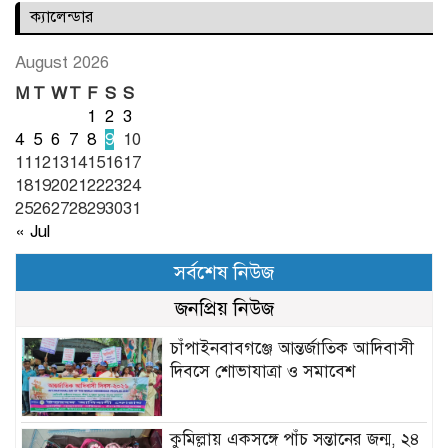
ক্যালেন্ডার
August 2026
M
T
W
T
F
S
S
1
2
3
4
5
6
7
8
9
10
11
12
13
14
15
16
17
18
19
20
21
22
23
24
25
26
27
28
29
30
31
« Jul
সর্বশেষ নিউজ
জনপ্রিয় নিউজ
চাঁপাইনবাবগঞ্জে আন্তর্জাতিক আদিবাসী
দিবসে শোভাযাত্রা ও সমাবেশ
কুমিল্লায় একসঙ্গে পাঁচ সন্তানের জন্ম, ২৪