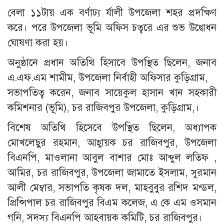
বেলা ১১টায় এক বর্ণাঢ্য র্যালী উপজেলা শহর প্রদক্ষিণ
করে। পরে উপজেলা ভূমি অফিস চত্বরে এর শুভ উদ্বোধন
ঘোষণা করা হয়।
অনুষ্ঠানে প্রধান অতিথি হিসাবে উপস্থিত ছিলেন, জনাব
এ.এফ.এম শামীম, উপজেলা নির্বাহী অফিসার কুড়িগ্রাম,
সভাপতিত্ব করেন, জনাব সায়েকুল হাসান খান সহকারী
কমিশনার (ভূমি), চর রাজিবপুর উপজেলা, কুড়িগ্রাম,।
বিশেষ অতিথি হিসেবে উপস্থিত ছিলেন, অধ্যাপক
মোখলেছুর রহমান, আহ্বায়ক চর রাজিবপুর, উপজেলা
বিএনপি, মাওলানা আবুল বাশার মোঃ আব্দুল লতিফ ,
আমির, চর রাজিবপুর, উপজেলা জামাতে ইসলাম, সুরমান
আলী মেম্বার, সভাপতি কৃষক দল, মাহবুবুর রশিদ মন্ডল,
প্রিন্সিপাল চর রাজিবপুর বিএম কলেজ, এ কে এম ওসমান
গনি, সদস্য বিএনপি আহবায়ক কমিটি, চর রাজিবপুর।