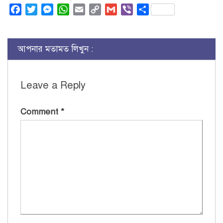
Facebook
Twitter
Messenger
WhatsApp
Email
Copy
Gmail
Viber
Share
Link
আপনার মতামত লিখুন :
Leave a Reply
Comment
*