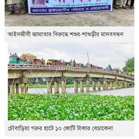
আইনজীবী জামাতার বিরুদ্ধে শশুর-শাশুড়ীর মানববন্ধন
চৌবাড়িয়া গরুর হাটে ১০ কোটি টাকার বেচাকেনা