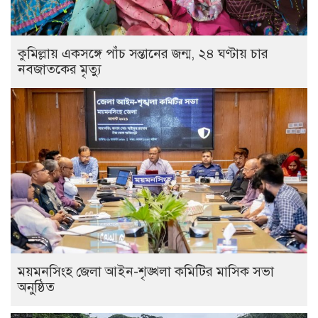
কুমিল্লায় একসঙ্গে পাঁচ সন্তানের জন্ম, ২৪ ঘণ্টায় চার
নবজাতকের মৃত্যু
ময়মনসিংহ জেলা আইন-শৃঙ্খলা কমিটির মাসিক সভা
অনুষ্ঠিত