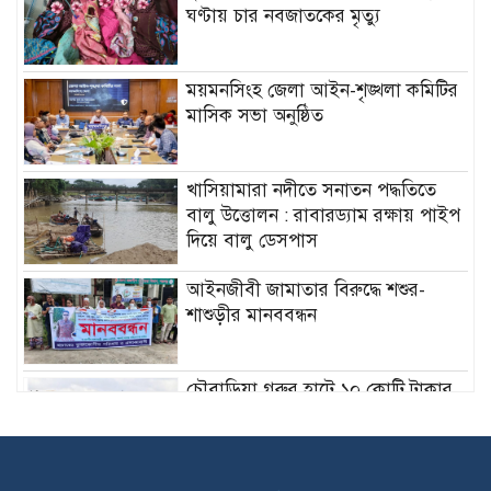
ঘণ্টায় চার নবজাতকের মৃত্যু
ময়মনসিংহ জেলা আইন-শৃঙ্খলা কমিটির
মাসিক সভা অনুষ্ঠিত
খাসিয়ামারা নদীতে সনাতন পদ্ধতিতে
বালু উত্তোলন : রাবারড্যাম রক্ষায় পাইপ
দিয়ে বালু ডেসপাস
আইনজীবী জামাতার বিরুদ্ধে শশুর-
শাশুড়ীর মানববন্ধন
চৌবাড়িয়া গরুর হাটে ১০ কোটি টাকার
বেচাকেনা