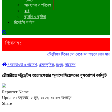
আবহাওয়া ও পরিবেশ
কৃষি
দুর্ভোগ ও দুর্ঘটনা
রিপোর্টার লগইন
শিরোনাম :
তেঁতুলিয়ায় টিনের চাল থেকে বল পাড়তে যেয়ে মাদ্রাসা 
/
আবহাওয়া ও পরিবেশ
,
এক্সক্লুসিভ
,
রংপুর
,
সারাদেশ
রৌমারীতে স্টুডেন্টস ওয়েলফেয়ার অ্যাসোসিয়েশনের বৃক্ষরোপণ কর্মসূচি
Reporter Name
Update : শুক্রবার, ৫ জুন, ২০২৬, ১০:০৭ অপরাহ্ণ
Share