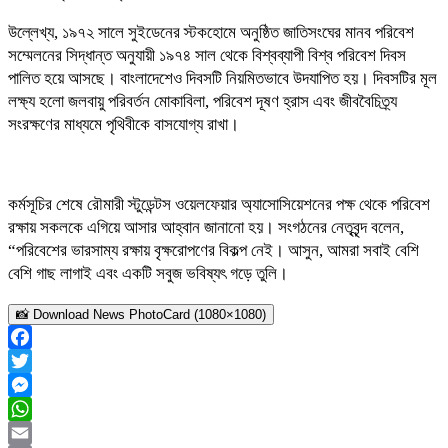
উল্লেখ্য, ১৯৭২ সালে সুইডেনের স্টকহোমে অনুষ্ঠিত জাতিসংঘের মানব পরিবেশ
সম্মেলনের সিদ্ধান্ত অনুযায়ী ১৯৭৪ সাল থেকে বিশ্বব্যাপী বিশ্ব পরিবেশ দিবস
পালিত হয়ে আসছে। বাংলাদেশেও দিবসটি নিয়মিতভাবে উদযাপিত হয়। দিবসটির মূল
লক্ষ্য হলো জলবায়ু পরিবর্তন মোকাবিলা, পরিবেশ দূষণ হ্রাস এবং জীববৈচিত্র্য
সংরক্ষণের মাধ্যমে পৃথিবীকে বাসযোগ্য রাখা।
কর্মসূচির শেষে রৌমারী স্টুডেন্টস ওয়েলফেয়ার অ্যাসোসিয়েশনের পক্ষ থেকে পরিবেশ
রক্ষায় সকলকে এগিয়ে আসার আহ্বান জানানো হয়। সংগঠনের নেতৃবৃন্দ বলেন,
“পরিবেশের ভারসাম্য রক্ষায় বৃক্ষরোপণের বিকল্প নেই। আসুন, আমরা সবাই বেশি
বেশি গাছ লাগাই এবং একটি সবুজ ভবিষ্যৎ গড়ে তুলি।
📸 Download News PhotoCard (1080×1080)
Facebook
Twitter
Messenger
WhatsApp