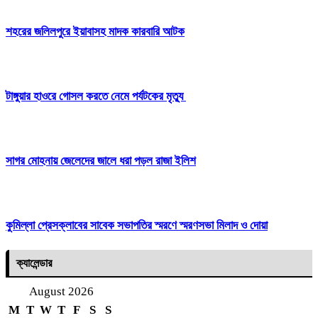
শহরের জলিলপুরে ইয়াবাসহ মাদক কারবারি আটক
টাঙ্গুয়ার হাওরে গোসল করতে নেমে পর্যটকের মৃত্যু
সাগর মোহনায় জেলেদের জালে ধরা পড়ল রাজা ইলিশ
কুমিল্লা প্রেসক্লাবের সাবেক সভাপতির স্মরণে স্মরণসভা মিলাদ ও দোয়া
ক্যালেন্ডার
August 2026
M
T
W
T
F
S
S