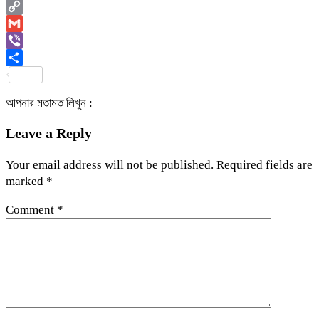
Email
Copy
Link
Gmail
Viber
Share
আপনার মতামত লিখুন :
Leave a Reply
Your email address will not be published.
Required fields are
marked
*
Comment
*