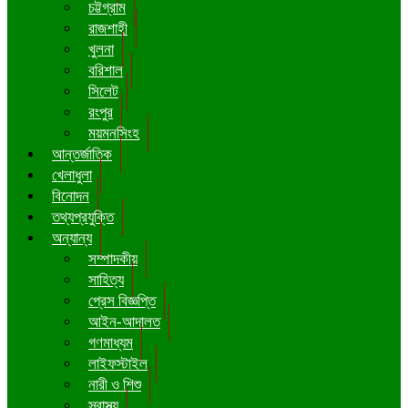
চট্টগ্রাম
রাজশাহী
খুলনা
বরিশাল
সিলেট
রংপুর
ময়মনসিংহ
আন্তর্জাতিক
খেলাধুলা
বিনোদন
তথ্যপ্রযুক্তি
অন্যান্য
সম্পাদকীয়
সাহিত্য
প্রেস বিজ্ঞপ্তি
আইন-আদালত
গণমাধ্যম
লাইফস্টাইল
নারী ও শিশু
স্বাস্থ্য