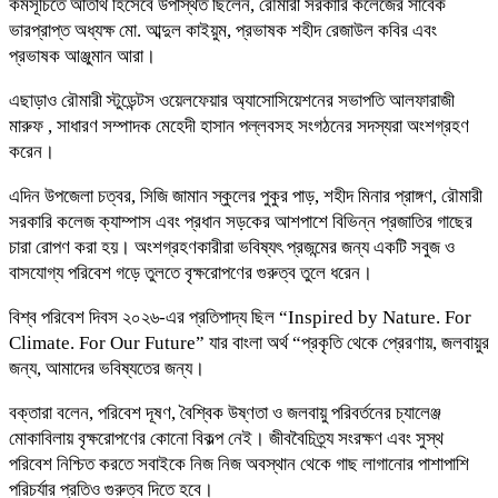
কর্মসূচিতে অতিথি হিসেবে উপস্থিত ছিলেন, রৌমারী সরকারি কলেজের সাবেক
ভারপ্রাপ্ত অধ্যক্ষ মো. আব্দুল কাইয়ুম, প্রভাষক শহীদ রেজাউল কবির এবং
প্রভাষক আঞ্জুমান আরা।
এছাড়াও রৌমারী স্টুডেন্টস ওয়েলফেয়ার অ্যাসোসিয়েশনের সভাপতি আলফারাজী
মারুফ , সাধারণ সম্পাদক মেহেদী হাসান পল্লবসহ সংগঠনের সদস্যরা অংশগ্রহণ
করেন।
এদিন উপজেলা চত্বর, সিজি জামান স্কুলের পুকুর পাড়, শহীদ মিনার প্রাঙ্গণ, রৌমারী
সরকারি কলেজ ক্যাম্পাস এবং প্রধান সড়কের আশপাশে বিভিন্ন প্রজাতির গাছের
চারা রোপণ করা হয়। অংশগ্রহণকারীরা ভবিষ্যৎ প্রজন্মের জন্য একটি সবুজ ও
বাসযোগ্য পরিবেশ গড়ে তুলতে বৃক্ষরোপণের গুরুত্ব তুলে ধরেন।
বিশ্ব পরিবেশ দিবস ২০২৬-এর প্রতিপাদ্য ছিল “Inspired by Nature. For
Climate. For Our Future” যার বাংলা অর্থ “প্রকৃতি থেকে প্রেরণায়, জলবায়ুর
জন্য, আমাদের ভবিষ্যতের জন্য।
বক্তারা বলেন, পরিবেশ দূষণ, বৈশ্বিক উষ্ণতা ও জলবায়ু পরিবর্তনের চ্যালেঞ্জ
মোকাবিলায় বৃক্ষরোপণের কোনো বিকল্প নেই। জীববৈচিত্র্য সংরক্ষণ এবং সুস্থ
পরিবেশ নিশ্চিত করতে সবাইকে নিজ নিজ অবস্থান থেকে গাছ লাগানোর পাশাপাশি
পরিচর্যার প্রতিও গুরুত্ব দিতে হবে।