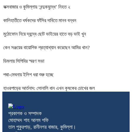
কক্সবাজার ও কুমিল্লায় ‘বন্দুকযুদ্ধে’ নিহত ২
কালিহাতীতে ধর্ষকদের ফাঁসির দাবিতে মানব বন্ধন
মুঠোফোন নিয়ে দ্বন্দ্বে ছোট ভাইয়ের হাতে বড় ভাই খুন
কেন সঞ্জয়ের বায়োপিক প্রত্যাখ্যান করেছেন আমির খান?
ডিমলায় সিপিবির স্মরণ সভা
পদ্মা-মেঘনায় ইলিশ ধরা শুরু হচ্ছে
হাওরপাড়ের আর্তনাদ: সোনালি ধান এখন কৃষকের চোখের জল
প্রকাশক ও সম্পাদক
মোহাম্মদ শাহ আলম শফি
তাল পুকুরপাড়, রানীনগর বাজার, কুমিল্লা।