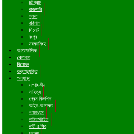
চট্টগ্রাম
রাজশাহী
খুলনা
বরিশাল
সিলেট
রংপুর
ময়মনসিংহ
আন্তর্জাতিক
খেলাধুলা
বিনোদন
তথ্যপ্রযুক্তি
অন্যান্য
সম্পাদকীয়
সাহিত্য
প্রেস বিজ্ঞপ্তি
আইন-আদালত
গণমাধ্যম
লাইফস্টাইল
নারী ও শিশু
স্বাস্থ্য