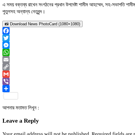
এ সময় বক্তব্য রাখেন সংগঠনের প্রধান উপদেষ্টা শামীম আহম্মেদ, সহ-সভাপতি শামীম
পুতুলসহ অন্যান্য নেতৃবৃন্দ।
📸 Download News PhotoCard (1080×1080)
Facebook
Twitter
Messenger
WhatsApp
Email
Copy
Link
Gmail
Viber
Share
আপনার মতামত লিখুন :
Leave a Reply
Your email address will not be published.
Required fields are