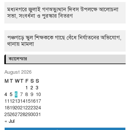
মধ্যনগরে জুলাই গণঅভ্যুত্থান দিবস উপলক্ষে আলোচনা
সভা, সংবর্ধনা ও পুরস্কার বিতরণ
পঞ্চগড়ে স্কুল শিক্ষককে গাছে বেঁধে নির্যাতনের অভিযোগ,
থানায় মামলা
ক্যালেন্ডার
August 2026
M
T
W
T
F
S
S
1
2
3
4
5
6
7
8
9
10
11
12
13
14
15
16
17
18
19
20
21
22
23
24
25
26
27
28
29
30
31
« Jul