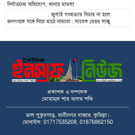
নির্যাতনের অভিযোগ, থানায় মামলা
জুলাই গণহত্যার বিচার না হলে
জনগণকে সঙ্গে নিয়ে মাঠে নামবো : সাবেক মেয়র সাক্কু
নাচোলে জুলাই গণঅভ্যুত্থান দিবস
উপলক্ষে আলোচনা সভা অনুষ্ঠিত
গণভোটের রায় বাস্তবায়নের দাবিতে
কুমিল্লায় ১১ দলের সমাবেশ ও গণমিছিল
গ্রামীণ শিক্ষার্থীদের স্বপ্ন পূরণে পানিসম্পদ
প্রতিমন্ত্রীর ২০ শিক্ষার্থীর মাঝে
বাইসাইকেল বিতরণ
প্রকাশক ও সম্পাদক
মোহাম্মদ শাহ আলম শফি
তাল পুকুরপাড়, রানীনগর বাজার, কুমিল্লা।
মোবাইল: 01717535208, 01876862150