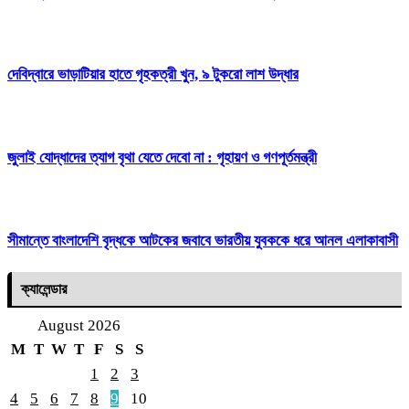
দেবিদ্বারে ভাড়াটিয়ার হাতে গৃহকত্রী খুন, ৯ টুকরো লাশ উদ্ধার
জুলাই যোদ্ধাদের ত্যাগ বৃথা যেতে দেবো না : গৃহায়ণ ও গণপূর্তমন্ত্রী
সীমান্তে বাংলাদেশি বৃদ্ধকে আটকের জবাবে ভারতীয় যুবককে ধরে আনল এলাকাবাসী
ক্যালেন্ডার
August 2026
M
T
W
T
F
S
S
1
2
3
4
5
6
7
8
9
10