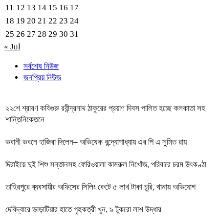
11
12
13
14
15
16
17
18
19
20
21
22
23
24
25
26
27
28
29
30
31
« Jul
সর্বশেষ নিউজ
জনপ্রিয় নিউজ
২২শে শ্রাবণ কবিগুরু রবীন্দ্রনাথ ঠাকুরের প্রয়াণ দিবস পালিত হচ্ছে কলকাতা সহ
শান্তিনিকেতনে
ভবানী ভবনে হাজিরা দিলেন– অভিষেক বন্দ্যোপাধ্যায় এর পি এ সুমিত রায়
দিরাইয়ে দুই শিশু সন্তানসহ ফেরিওয়ালা কামরুল নিখোঁজ, পরিবারে চরম উৎকণ্ঠা
তাহিরপুরে ব্যবসায়ীর অফিসের সিলিং কেটে ৫ লাখ টাকা চুরি, থানায় অভিযোগ
দেবিদ্বারে ভাড়াটিয়ার হাতে গৃহকত্রী খুন, ৯ টুকরো লাশ উদ্ধার