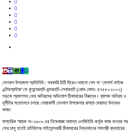
সেনবাগ উপজেলা প্রতিনিধি : সরকারি চিঠি দিয়েও দমানো গেল না ‘মেসার্স ফাইজ
এন্টারপ্রাইজ’কে কুতুবেরহাট-চান্দরহাট-সেবারহাট (রোড কোড: ৪৭৫৮০২০০২)
সড়কে প্রমাণসহ ফের অনিয়মের অভিযোগ ঠিকাদারের বিরুদ্ধে। ব্যাপক অনিয়ম ও
দূর্নীতির মহোৎসবে চলছে নোয়াখালী সেনবাগ উপজেলার রাস্তা মেরামত উন্নয়ন
কাজ!
দাপ্তরিক স্মারক নং-২৯০৯ এর নিষেধাজ্ঞা অমান্য এলজিইডি কর্তৃক কাজ বন্ধের পর
ফের চালু হতেই চাটখিলের লাইসেন্সধারী ঠিকাদারের নিম্নমানের সামগ্রী ব্যবহারের