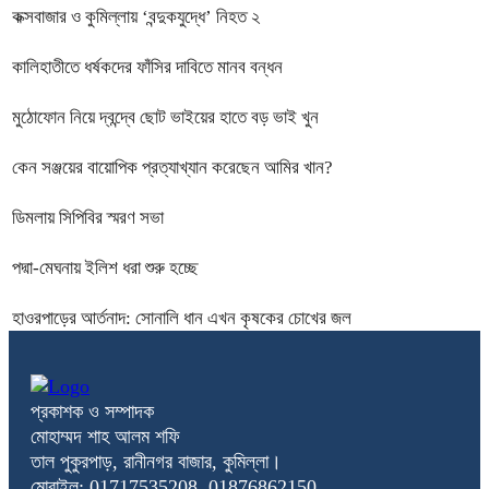
কক্সবাজার ও কুমিল্লায় ‘বন্দুকযুদ্ধে’ নিহত ২
কালিহাতীতে ধর্ষকদের ফাঁসির দাবিতে মানব বন্ধন
মুঠোফোন নিয়ে দ্বন্দ্বে ছোট ভাইয়ের হাতে বড় ভাই খুন
কেন সঞ্জয়ের বায়োপিক প্রত্যাখ্যান করেছেন আমির খান?
ডিমলায় সিপিবির স্মরণ সভা
পদ্মা-মেঘনায় ইলিশ ধরা শুরু হচ্ছে
হাওরপাড়ের আর্তনাদ: সোনালি ধান এখন কৃষকের চোখের জল
প্রকাশক ও সম্পাদক
মোহাম্মদ শাহ আলম শফি
তাল পুকুরপাড়, রানীনগর বাজার, কুমিল্লা।
মোবাইল: 01717535208, 01876862150