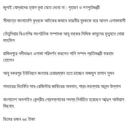
জুলাই যোদ্ধাদের ত্যাগ বৃথা যেতে দেবো না : গৃহায়ণ ও গণপূর্তমন্ত্রী
সীমান্তে বাংলাদেশি বৃদ্ধকে আটকের জবাবে ভারতীয় যুবককে ধরে আনল এলাকাবাসী
তেঁতুলিয়ায় বিএনপির সাংগঠনিক সম্পাদক আবু বক্কর সিদ্দিক কাবুলের মৃত্যুতে দোয়া
মাহফিল
রাজিবপুরে নদীভাঙন এলাকা পরিদর্শন করলেন পানি সম্পদ প্রতিমন্ত্রী ফরহাদ
হোসেন
আবু বকরপুর ইউনিয়নে জনতার চেয়ারম্যান হতে চাচ্ছেন নাজমুল হাসান সুমন
সাভারের বিতর্কিত সাব-রেজিস্টার জাকিরের অবসান, পাড়া-মহল্লায় আনন্দ উল্লাস
বাংলাদেশ অনলাইন কেন্দ্রীয় প্রেসক্লাবের সদস্য নির্বাচিত হয়েছেন আব্দুল আউয়াল
মিছবাহ
ডিমের ডজন ৬৫ টাকা