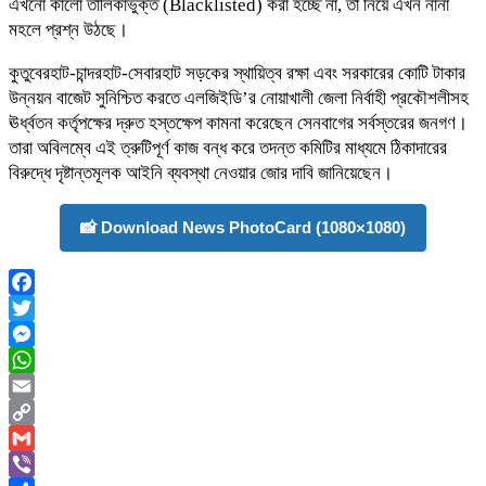
এখনো কালো তালিকাভুক্ত (Blacklisted) করা হচ্ছে না, তা নিয়ে এখন নানা
মহলে প্রশ্ন উঠছে।
কুতুবেরহাট-চান্দরহাট-সেবারহাট সড়কের স্থায়িত্ব রক্ষা এবং সরকারের কোটি টাকার
উন্নয়ন বাজেট সুনিশ্চিত করতে এলজিইডি’র নোয়াখালী জেলা নির্বাহী প্রকৌশলীসহ
ঊর্ধ্বতন কর্তৃপক্ষের দ্রুত হস্তক্ষেপ কামনা করেছেন সেনবাগের সর্বস্তরের জনগণ।
তারা অবিলম্বে এই ত্রুটিপূর্ণ কাজ বন্ধ করে তদন্ত কমিটির মাধ্যমে ঠিকাদারের
বিরুদ্ধে দৃষ্টান্তমূলক আইনি ব্যবস্থা নেওয়ার জোর দাবি জানিয়েছেন।
📸 Download News PhotoCard (1080×1080)
Facebook
Twitter
Messenger
WhatsApp
Email
Copy
Link
Gmail