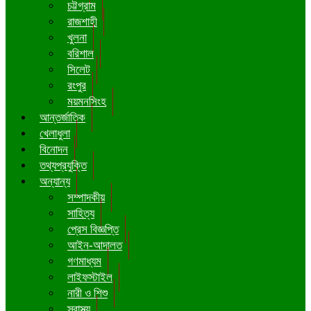
চট্টগ্রাম
রাজশাহী
খুলনা
বরিশাল
সিলেট
রংপুর
ময়মনসিংহ
আন্তর্জাতিক
খেলাধুলা
বিনোদন
তথ্যপ্রযুক্তি
অন্যান্য
সম্পাদকীয়
সাহিত্য
প্রেস বিজ্ঞপ্তি
আইন-আদালত
গণমাধ্যম
লাইফস্টাইল
নারী ও শিশু
স্বাস্থ্য