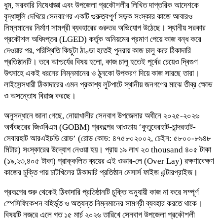
ধুম, সরকারি নিষেধাজ্ঞা এবং উপজেলা প্রকৌশলীর লিখিত দাপ্তরিক আদেশকে
বৃদ্ধাঙ্গুলি দেখিয়ে সেনবাগের একটি গুরুত্বপূর্ণ সড়ক সংস্কার কাজে আবারও
নিম্নমানের নির্মাণ সামগ্রী ব্যবহারের গুরুতর অভিযোগ উঠেছে। স্থানীয় সরকার
প্রকৌশল অধিদপ্তর (LGED) কর্তৃক অনিয়মের প্রমাণ পেয়ে কাজ বন্ধ করে
দেওয়ার পর, পরিস্থিতি কিছুটা ঠাণ্ডা হতেই পুনরায় কাজ চালু করে ঠিকাদারি
প্রতিষ্ঠানটি। তবে আশ্চর্যের বিষয় হলো, কাজ চালু হতেই পূর্বের চেয়েও দ্বিগুণ
উৎসাহে একই ধরনের নিম্নমানের ও ঠুনকো উপকরণ দিয়ে কাজ সারছে তারা।
লাইসেন্সধারী ঠিকাদারের এমন প্রকাশ্য লুটপাটে স্থানীয় জনগণের মাঝে তীব্র ক্ষোভ
ও অসন্তোষ বিরাজ করছে।
অনুসন্ধানে জানা গেছে, নোয়াখালীর সেনবাগ উপজেলার অধীনে ২০২৫-২০২৬
অর্থবছরের জিওবিএম (GOBM) প্রকল্পের আওতায় ‘কুতুবেরহাট-চান্দরহাট-
সেবারহাট আরএইচডি রোড’ (রোড কোড: ৪৭৫৮০২০০২, চেইন: ৫৮০০-৮৯৪৮
মিটার) সংস্কারের উদ্যোগ নেওয়া হয়। প্রায় ১৯ লাখ ২৩ thousand ৪০৫ টাকা
(১৯,২৩,৪০৫ টাকা) প্রাক্কলিত ব্যয়ের এই ওভার-লে (Over Lay) রক্ষণাবেক্ষণ
কাজের চুক্তি পায় চাটখিলের ঠিকাদারি প্রতিষ্ঠান মেসার্স ফাইজ এন্টারপ্রাইজ।
প্রকল্পের শুরু থেকেই ঠিকাদারি প্রতিষ্ঠানটি চুক্তি অনুযায়ী কাজ না করে সম্পূর্ণ
স্পেসিফিকেশন বহির্ভূত ও অত্যন্ত নিম্নমানের সামগ্রী ব্যবহার করতে থাকে।
বিষয়টি নজরে এলে গত ১৫ মার্চ ২০২৬ তারিখে সেনবাগ উপজেলা প্রকৌশলী