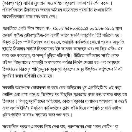
(ভারপ্রাপ্ত) সাবিনা সুলতানা সরেজমিনে প্রকল্প এলাকা পরিদর্শন করেন।
পরিদর্শনকালে ঠিকাদারের জঘন্য অনিয়ম হাতেনাতে প্রমাণিত হওয়ায় তিনি
তাৎক্ষণিকভাবে কাজ বন্ধ করে দেন।
পরবর্তীতে একই দিনে স্মারক নং- ৪৬.০২.৭৫৮০.৬১১.১৪.০০১.২৬-২৯০৯ মূলে
মেসার্স ফাইজ এন্টারপ্রাইজ-কে একটি অতিব জরুরি দাপ্তরিক চিঠি পাঠানো হয়।
উক্ত চিঠিতে স্পষ্ট উল্লেখ করা হয় যে, তদারকি কর্মকর্তার কোনো প্রকার অনুমতি
ছাড়াই ঠিকাদার সাইটে নিম্নমানের ইট আনয়ন করেছেন এবং তা দিয়ে এজিং-এর
কাজ শুরু করেছেন, যা সম্পূর্ণ চুক্তি পরিপন্থী। চিঠিতে অবিলম্বে সাইট থেকে
ওইসব নিম্নমানের সামগ্রী অপসারণের কঠোর নির্দেশ দেওয়া হয় এবং অন্যথায়
ঠিকাদারের বিরুদ্ধে শাস্তিমূলক ব্যবস্থা গ্রহণের জন্য ঊর্ধ্বতন কর্তৃপক্ষের নিকট
সুপারিশ করার হুঁশিয়ারি দেওয়া হয়।
সরকারি আদেশকে তোয়াক্কা না করে ফের অনিয়মের ধুম এলজিইডি’র ওই কড়া
নোটিশ এবং কাজ বন্ধের নির্দেশের পর কিছুদিন প্রকল্পের কাজ বন্ধ রাখতে বাধ্য হয়
ঠিকাদার। কিন্তু স্থানীয়দের অভিযোগ, কোনো প্রকার মালামাল অপসারণ না করেই
এবং এলজিইডি’র ঊর্ধ্বতন কর্মকর্তাদের চোখ ফাঁকি দিয়ে সম্প্রতি মেসার্স ফাইজ
এন্টারপ্রাইজ আবারও সড়কের কাজ শুরু করে।
সরেজমিনে প্রকল্প এলাকায় গিয়ে দেখা যায়, প্রশাসনের দেয়া ‘লাল নোটিশ’ বা