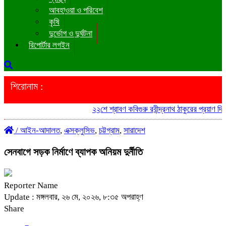
আবহাওয়া ও পরিবেশ
কৃষি
দুর্ভোগ ও দুর্ঘটনা
রিপোর্টার লগইন
শিরোনাম :
২২শে শ্রাবণ কবিগুরু রবীন্দ্রনাথ ঠাকুরের প্রয়াণ দিব
/
আইন-আদালত
,
এক্সক্লুসিভ
,
চট্টগ্রাম
,
সারাদেশ
সেনবাগে সড়ক নির্মাণে ব্যাপক অনিয়ম দুর্নীতি
Reporter Name
Update : মঙ্গলবার, ২৬ মে, ২০২৬, ৮:৩৫ অপরাহ্ণ
Share