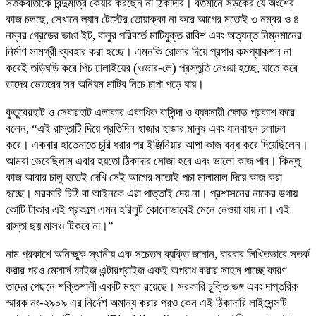
সতর্কবার্তাকে বিন্দুমাত্র কেয়ার করছেন না ঠিকাদার। বর্তমানে সড়কের যে অংশের
কাজ চলছে, সেখানে ল্যাব টেস্টের তোয়াক্কা না করে আগের মতোই ৩ নম্বর ও ৪
নম্বর গ্রেডের ভাঙা ইট, বালুর পরিবর্তে মাটিযুক্ত রাবিশ এবং অত্যন্ত নিম্নমানের
নির্মাণ সামগ্রী ব্যবহার করা হচ্ছে। এমনকি রোলার দিয়ে প্রপার কমপ্যাকশন না
করেই তড়িঘড়ি করে পিচ ঢালাইয়ের (ওভার-লে) প্রস্তুতি নেওয়া হচ্ছে, যাতে করে
তাদের ভেতরের সব অনিয়ম মাটির নিচে চাপা পড়ে যায়।
কুতুবেরহাট ও সেবারহাট এলাকার একাধিক বাসিন্দা ও ব্যবসায়ী ক্ষোভ প্রকাশ করে
বলেন, “এই রাস্তাটি দিয়ে প্রতিদিন হাজার হাজার মানুষ এবং যানবাহন চলাচল
করে। একবার হাতেনাতে চুরি ধরার পর ইঞ্জিনিয়ার আপা কাজ বন্ধ করে দিয়েছিলেন।
আমরা ভেবেছিলাম এবার হয়তো ঠিকাদার সোজা হবে এবং ভালো কাজ পাব। কিন্তু
কাজ আবার চালু হতেই দেখি সেই আগের মতোই পচা মালামাল দিয়ে কাজ করা
হচ্ছে। সরকারি চিঠি বা আইনকে এরা পাত্তাই দেয় না। প্রশাসনের নাকের ডগায়
কোটি টাকার এই প্রকল্পে এমন হরিলুট কোনোভাবেই মেনে নেওয়া যায় না। এই
রাস্তা ছয় মাসও টিকবে না।”
নাম প্রকাশে অনিচ্ছুক স্থানীয় এক সচেতন ব্যক্তি জানান, বারবার লিখিতভাবে সতর্ক
করার পরও মেসার্স ফাইজ এন্টারপ্রাইজ একই অপরাধ করার সাহস পাচ্ছে কারণ
তাদের পেছনে শক্তিশালী একটি মহল রয়েছে। সরকারি চুক্তি ভঙ্গ এবং দাপ্তরিক
স্মারক নং-২৯০৯ এর নির্দেশ অমান্য করার পরও কেন এই ঠিকাদারি লাইসেন্সটি