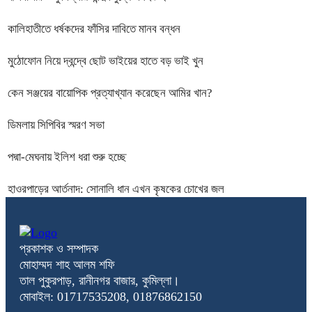
কালিহাতীতে ধর্ষকদের ফাঁসির দাবিতে মানব বন্ধন
মুঠোফোন নিয়ে দ্বন্দ্বে ছোট ভাইয়ের হাতে বড় ভাই খুন
কেন সঞ্জয়ের বায়োপিক প্রত্যাখ্যান করেছেন আমির খান?
ডিমলায় সিপিবির স্মরণ সভা
পদ্মা-মেঘনায় ইলিশ ধরা শুরু হচ্ছে
হাওরপাড়ের আর্তনাদ: সোনালি ধান এখন কৃষকের চোখের জল
প্রকাশক ও সম্পাদক
মোহাম্মদ শাহ আলম শফি
তাল পুকুরপাড়, রানীনগর বাজার, কুমিল্লা।
মোবাইল: 01717535208, 01876862150