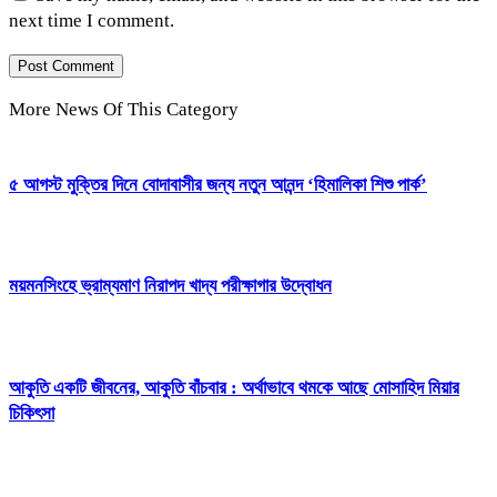
next time I comment.
More News Of This Category
৫ আগস্ট মুক্তির দিনে বোদাবাসীর জন্য নতুন আনন্দ ‘হিমালিকা শিশু পার্ক’
ময়মনসিংহে ভ্রাম্যমাণ নিরাপদ খাদ্য পরীক্ষাগার উদ্বোধন
আকুতি একটি জীবনের, আকুতি বাঁচবার : অর্থাভাবে থমকে আছে মোসাহিদ মিয়ার
চিকিৎসা