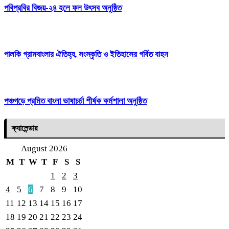
পবিপ্রবির বিজয়-২৪ হলে ফল উৎসব অনুষ্ঠিত
পালকি গ্রামবাংলার ঐতিহ্য, সংস্কৃতি ও ইতিহাসের গর্বিত বাহন
পঞ্চগড়ে প্রমিত বাংলা ভাষাচর্চা শীর্ষক কর্মশালা অনুষ্ঠিত
ক্যালেন্ডার
August 2026
M
T
W
T
F
S
S
1
2
3
4
5
6
7
8
9
10
11
12
13
14
15
16
17
18
19
20
21
22
23
24