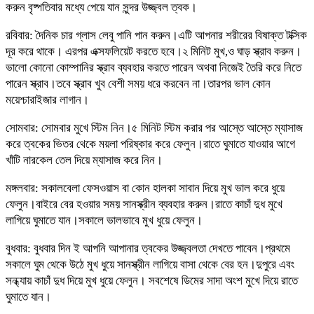
করুন বৃষ্পতিবার মধ্যে পেয়ে যান সুন্দর উজ্জ্বল ত্বক।
রবিবার: দৈনিক চার গ্লাস লেবু পানি পান করুন।এটি আপনার শরীরের বিষাক্ত টক্সিক
দূর করে থাকে। এরপর এক্সফলিয়েট করতে হবে।২ মিনিট মুখ,ও ঘাড় স্ক্রাব করুন।
ভালো কোনো কোম্পানির স্ক্রাব ব্যবহার করতে পারেন অথবা নিজেই তৈরি করে নিতে
পারেন স্ক্রাব।তবে স্ক্রাব খুব বেশী সময় ধরে করবেন না।তারপর ভাল কোন
ময়েশ্চারাইজার লাগান।
সোমবার: সোমবার মুখে স্টিম নিন।৫ মিনিট স্টিম করার পর আস্তে আস্তে ম্যাসাজ
করে ত্বকের ভিতর থেকে ময়লা পরিষ্কার করে ফেলুন।রাতে ঘুমাতে যাওয়ার আগে
খাঁটি নারকেল তেল দিয়ে ম্যাসাজ করে নিন।
মঙ্গলবার: সকালবেলা ফেসওয়াস বা কোন হালকা সাবান দিয়ে মুখ ভাল করে ধুয়ে
ফেলুন।বাইরে বের হওয়ার সময় সানস্ক্রীন ব্যবহার করুন।রাতে কাচাঁ দুধ মুখে
লাগিয়ে ঘুমাতে যান।সকালে ভালভাবে মুখ ধুয়ে ফেলুন।
বুধবার: বুধবার দিন ই আপনি আপানার ত্বকের উজ্জ্বলতা দেখতে পাবেন।প্রথমে
সকালে ঘুম থেকে উঠে মুখ ধুয়ে সানস্ক্রীন লাগিয়ে বাসা থেকে বের হন।দুপুরে এবং
সন্ধ্যায় কাচাঁ দুধ দিয়ে মুখ ধুয়ে ফেলুন। সবশেষে ডিমের সাদা অংশ মুখে দিয়ে রাতে
ঘুমাতে যান।