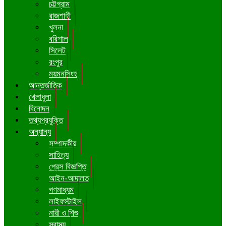
চট্টগ্রাম
রাজশাহী
খুলনা
বরিশাল
সিলেট
রংপুর
ময়মনসিংহ
আন্তর্জাতিক
খেলাধুলা
বিনোদন
তথ্যপ্রযুক্তি
অন্যান্য
সম্পাদকীয়
সাহিত্য
প্রেস বিজ্ঞপ্তি
আইন-আদালত
গণমাধ্যম
লাইফস্টাইল
নারী ও শিশু
স্বাস্থ্য