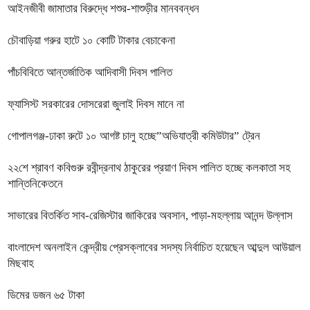
আইনজীবী জামাতার বিরুদ্ধে শশুর-শাশুড়ীর মানববন্ধন
চৌবাড়িয়া গরুর হাটে ১০ কোটি টাকার বেচাকেনা
পাঁচবিবিতে আন্তর্জাতিক আদিবাসী দিবস পালিত
ফ্যাসিস্ট সরকারের দোসরেরা জুলাই দিবস মানে না
গোপালগঞ্জ-ঢাকা রুটে ১০ আগষ্ট চালু হচ্ছে”অভিযাত্রী কমিউটার” ট্রেন
২২শে শ্রাবণ কবিগুরু রবীন্দ্রনাথ ঠাকুরের প্রয়াণ দিবস পালিত হচ্ছে কলকাতা সহ
শান্তিনিকেতনে
সাভারের বিতর্কিত সাব-রেজিস্টার জাকিরের অবসান, পাড়া-মহল্লায় আনন্দ উল্লাস
বাংলাদেশ অনলাইন কেন্দ্রীয় প্রেসক্লাবের সদস্য নির্বাচিত হয়েছেন আব্দুল আউয়াল
মিছবাহ
ডিমের ডজন ৬৫ টাকা