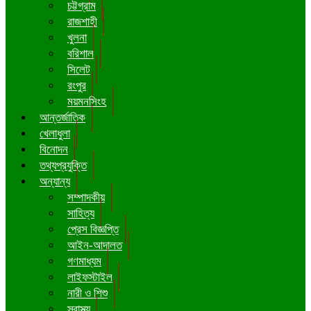
চট্টগ্রাম
রাজশাহী
খুলনা
বরিশাল
সিলেট
রংপুর
ময়মনসিংহ
আন্তর্জাতিক
খেলাধুলা
বিনোদন
তথ্যপ্রযুক্তি
অন্যান্য
সম্পাদকীয়
সাহিত্য
প্রেস বিজ্ঞপ্তি
আইন-আদালত
গণমাধ্যম
লাইফস্টাইল
নারী ও শিশু
স্বাস্থ্য