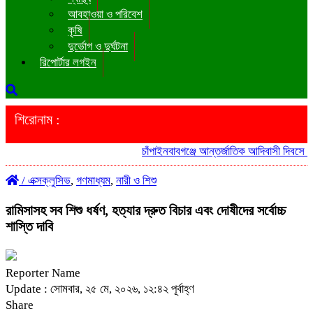
আবহাওয়া ও পরিবেশ
কৃষি
দুর্ভোগ ও দুর্ঘটনা
রিপোর্টার লগইন
শিরোনাম :
চাঁপাইনবাবগঞ্জে আন্তর্জাতিক আদিবাসী দিবসে শো
/
এক্সক্লুসিভ
,
গণমাধ্যম
,
নারী ও শিশু
রামিসাসহ সব শিশু ধর্ষণ, হত্যার দ্রুত বিচার এবং দোষীদের সর্বোচ্চ
শাস্তি দাবি
Reporter Name
Update : সোমবার, ২৫ মে, ২০২৬, ১২:৪২ পূর্বাহ্ণ
Share