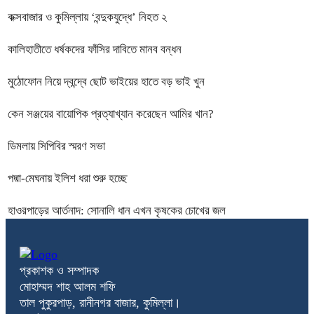
কক্সবাজার ও কুমিল্লায় ‘বন্দুকযুদ্ধে’ নিহত ২
কালিহাতীতে ধর্ষকদের ফাঁসির দাবিতে মানব বন্ধন
মুঠোফোন নিয়ে দ্বন্দ্বে ছোট ভাইয়ের হাতে বড় ভাই খুন
কেন সঞ্জয়ের বায়োপিক প্রত্যাখ্যান করেছেন আমির খান?
ডিমলায় সিপিবির স্মরণ সভা
পদ্মা-মেঘনায় ইলিশ ধরা শুরু হচ্ছে
হাওরপাড়ের আর্তনাদ: সোনালি ধান এখন কৃষকের চোখের জল
প্রকাশক ও সম্পাদক
মোহাম্মদ শাহ আলম শফি
তাল পুকুরপাড়, রানীনগর বাজার, কুমিল্লা।