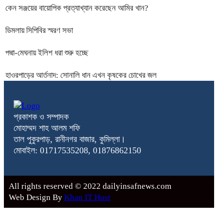
কেন সঞ্জয়ের বায়োপিক প্রত্যাখ্যান করেছেন আমির খান?
ডিমলায় সিপিবির স্মরণ সভা
পদ্মা-মেঘনায় ইলিশ ধরা শুরু হচ্ছে
হাওরপাড়ের আর্তনাদ: সোনালি ধান এখন কৃষকের চোখের জল
প্রকাশক ও সম্পাদক
মোহাম্মদ শাহ আলম শফি
তাল পুকুরপাড়, রানীনগর বাজার, কুমিল্লা।
মোবাইল: 01717535208, 01876862150
All rights reserved © 2022 dailyinsafnews.com
Web Design By
Khan IT Host