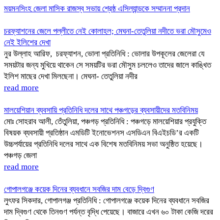
ময়মনসিংহ জেলা মাসিক রাজস্ব সভায় শ্রেষ্ঠ এসিল্যান্ডকে সম্মাননা প্রদান
চরফ্যাশনের জেলে পল্লীতে নেই কোলাহল; মেঘনা-তেতুলিয়া নদীতে ভরা মৌসুমেও
নেই ইলিশের দেখা
নুর উল্লাহ আরিফ, চরফ্যাশন, ভোলা প্রতিনিধি : ভোলার উপকূলের জেলেরা যে
সময়টার জন্য মুখিয়ে থাকেন সে সময়টির ভরা মৌসুম চললেও তাদের জালে কাঙ্খিত
ইলিশ মাছের দেখা মিলছেনা। মেঘনা- তেতুলিয়া নদীর
read more
মালয়েশিয়ান ব্যবসায়ি প্রতিনিধি দলের সাথে পঞ্চগড়ের ব্যবসায়ীদের মতবিনিময়
মোঃ সোহরাব আলী, তেঁতুলিয়া, পঞ্চগড় প্রতিনিধি : পঞ্চগড়ে মালয়েশিয়ার প্রযুক্তি
বিষয়ক ব্যবসায়ী প্রতিষ্ঠান এমডিটি ইনোভেশনস এসডিএন বিএইচডি’র একটি
উচ্চপর্যায়ের প্রতিনিধি দলের সাথে এক বিশেষ মতবিনিময় সভা অনুষ্ঠিত হয়েছে।
পঞ্চগড় জেলা
read more
গোপালগঞ্জে কয়েক দিনের ব্যবধানে সবজির দাম বেড়ে দ্বিগুণ
লুৎফর সিকদার, গোপালগঞ্জ প্রতিনিধি : গোপালগঞ্জে কয়েক দিনের ব্যবধানে সবজির
দাম দ্বিগুণ থেকে তিনগুণ পর্যন্ত বৃদ্ধি পেয়েছে। বাজারে এখন ৬০ টাকা কেজি দরের