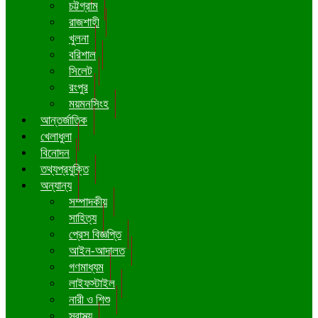
চট্টগ্রাম
রাজশাহী
খুলনা
বরিশাল
সিলেট
রংপুর
ময়মনসিংহ
আন্তর্জাতিক
খেলাধুলা
বিনোদন
তথ্যপ্রযুক্তি
অন্যান্য
সম্পাদকীয়
সাহিত্য
প্রেস বিজ্ঞপ্তি
আইন-আদালত
গণমাধ্যম
লাইফস্টাইল
নারী ও শিশু
স্বাস্থ্য