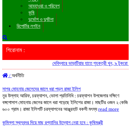
আবহাওয়া ও পরিবেশ
কৃষি
দুর্ভোগ ও দুর্ঘটনা
রিপোর্টার লগইন
শিরোনাম :
দেবিদ্বারে ভাড়াটিয়ার হাতে গৃহকত্রী খুন, ৯ টুকরো লাশ উদ্
/
অর্থনীতি
সাগর মোহনায় জেলেদের জালে ধরা পড়ল রাজা ইলিশ
নুর উল্লাহ আরিফ, চরফ্যাশন, ভোলা প্রতিনিধি : চরফ্যাশন উপজেলার দক্ষিণে
বঙ্গপোসাগ মোহনায় জেলের জালে ধরা পড়েছে ইলিশের রাজা। মাছটির ওজন ২ কেজি
৬০০ গ্রাম। রাজা ইলিশটি চরফ্যাশনের আঞ্জুরহাট বকসী মৎস্য
read more
কুমিল্লা স্থলবন্দর দিয়ে মাছ রপ্তানির উদ্যোগ নেয়া হবে : কৃষিমন্ত্রী