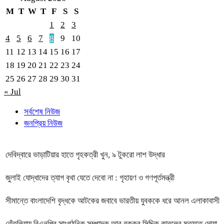
M
T
W
T
F
S
S
1
2
3
4
5
6
7
8
9
10
11
12
13
14
15
16
17
18
19
20
21
22
23
24
25
26
27
28
29
30
31
« Jul
সর্বশেষ নিউজ
জনপ্রিয় নিউজ
দেবিদ্বারে ভাড়াটিয়ার হাতে গৃহকত্রী খুন, ৯ টুকরো লাশ উদ্ধার
জুলাই যোদ্ধাদের ত্যাগ বৃথা যেতে দেবো না : গৃহায়ণ ও গণপূর্তমন্ত্রী
সীমান্তে বাংলাদেশি বৃদ্ধকে আটকের জবাবে ভারতীয় যুবককে ধরে আনল এলাকাবাসী
তেঁতুলিয়ায় বিএনপির সাংগঠনিক সম্পাদক আবু বক্কর সিদ্দিক কাবুলের মৃত্যুতে দোয়া