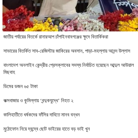
জাতীয় পর্যায়ের বিতর্কে রানারআপ চাঁপাইনবাবগঞ্জের ক্ষুদে বিতার্কিকরা
সাভারের বিতর্কিত সাব-রেজিস্টার জাকিরের অবসান, পাড়া-মহল্লায় আনন্দ উল্লাস
বাংলাদেশ অনলাইন কেন্দ্রীয় প্রেসক্লাবের সদস্য নির্বাচিত হয়েছেন আব্দুল আউয়াল
মিছবাহ
ডিমের ডজন ৬৫ টাকা
কক্সবাজার ও কুমিল্লায় ‘বন্দুকযুদ্ধে’ নিহত ২
কালিহাতীতে ধর্ষকদের ফাঁসির দাবিতে মানব বন্ধন
মুঠোফোন নিয়ে দ্বন্দ্বে ছোট ভাইয়ের হাতে বড় ভাই খুন