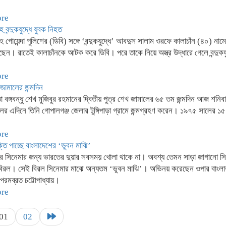
ore
 বন্দুকযুদ্ধে যুবক নিহত
 গোয়েন্দা পুলিশের (ডিবি) সঙ্গে ‘বন্দুকযুদ্ধে’ আবদুস সালাম ওরফে কালাচাঁন (৪০) না
েন। রাতেই কালাচাঁনকে আটক করে ডিবি। পরে তাকে নিয়ে অস্ত্র উদ্ধারে গেলে বন্দুকযু
ore
ামালের জন্মদিন
া বঙ্গবন্ধু শেখ মুজিবুর রহমানের দ্বিতীয় পুত্র শেখ জামালের ৬৫ তম জন্মদিন আজ শনি
র এদিনে তিনি গোপালগঞ্জ জেলার টুঙ্গিপাড়া গ্রামে জন্মগ্রহণ করেন। ১৯৭৫ সালের ১
ore
্তি পাচ্ছে বাংলাদেশের ‘ভুবন মাঝি’
ের সিনেমার জন্য ভারতের দুয়ার সবসময় খোলা থাকে না। অবশ্য তেমন সাড়া জাগানো স
বিরল। সেই বিরল সিনেমার মাঝে অন্যতম ‘ভুবন মাঝি’। অভিনয় করেছেন ওপার বাংলা
র পরমব্রত চট্টোপাধ্যায়।
ore
01
02