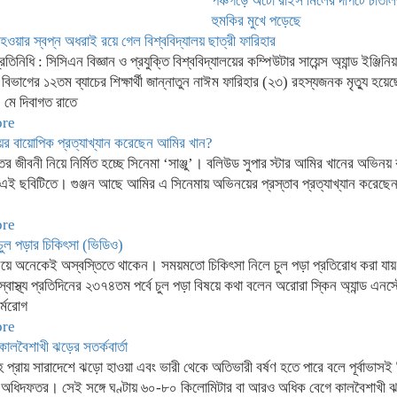
পঞ্চগড়ে অটো রাইস মিলের দাপটে চাতা
হুমকির মুখে পড়েছে
র হওয়ার স্বপ্ন অধরাই রয়ে গেল বিশ্ববিদ্যালয় ছাত্রী ফারিহার
্রতিনিধি : সিসিএন বিজ্ঞান ও প্রযুক্তি বিশ্ববিদ্যালয়ের কম্পিউটার সায়েন্স অ্যান্ড ইঞ্জিনিয়
িভাগের ১২তম ব্যাচের শিক্ষার্থী জান্নাতুন নাঈম ফারিহার (২৩) রহস্যজনক মৃত্যু হয়
৫ মে দিবাগত রাতে
ore
য়ের বায়োপিক প্রত্যাখ্যান করেছেন আমির খান?
তের জীবনী নিয়ে নির্মিত হচ্ছে সিনেমা ‘সাঞ্জু’। বলিউড সুপার স্টার আমির খানের অভিনয়
 এই ছবিটিতে। গুঞ্জন আছে আমির এ সিনেমায় অভিনয়ের প্রস্তাব প্রত্যাখ্যান করেছ
ore
চুল পড়ার চিকিৎসা (ভিডিও)
নিয়ে অনেকেই অস্বস্তিতে থাকেন। সময়মতো চিকিৎসা নিলে চুল পড়া প্রতিরোধ করা যা
্বাস্থ্য প্রতিদিনের ২৩৭৪তম পর্বে চুল পড়া বিষয়ে কথা বলেন অরোরা স্কিন অ্যান্ড এনস
চর্মরোগ
ore
কালবৈশাখী ঝড়ের সতর্কবার্তা
 প্রায় সারাদেশে ঝড়ো হাওয়া এবং ভারী থেকে অতিভারী বর্ষণ হতে পারে বলে পূর্বাভাসই
অধিদফতর। সেই সঙ্গে ঘণ্টায় ৬০-৮০ কিলোমিটার বা আরও অধিক বেগে কালবৈশাখী 