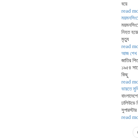
বয়ে
read m
ময়মনসিংহে
ময়মনসিংহে
নিহত হয়েছ
মৃত্যু
read m
আজ শেখ জ
জাতির পিত
১৯৫৪ সালে
কিছু
read m
ভারতে মুক
বাংলাদেশ
ঢালিউডে 
সুপারস্টা
read m