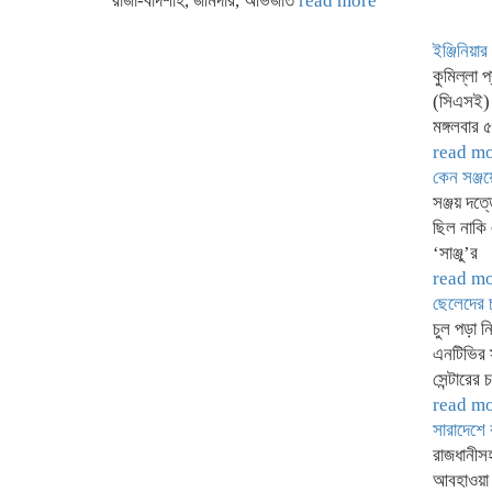
রাজা-বাদশাহ, জমিদার, অভিজাত
read more
ইঞ্জিনিয়া
কুমিল্লা প
(সিএসই) ব
মঙ্গলবার 
read m
কেন সঞ্জ
সঞ্জয় দত্
ছিল নাকি
‘সাঞ্জু’র
read m
ছেলেদের 
চুল পড়া 
এনটিভির স
সেন্টারের 
read m
সারাদেশে 
রাজধানীসহ
আবহাওয়া 