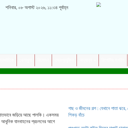
শনিবার, ০৮ অগাস্ট ২০২৬, ১১:৩৪ পূর্বাহ্ন
্তর্জাতিক
খেলাধুলা
বিনোদন
তথ্যপ্রযুক্তি
অন্যান্য
রিপোর্টার লগইন
গাছ ও জীবনের গল্প : যেখানে পাতা ঝরে,
্রোতভাবে জড়িয়ে আছে পালকি। একসময়
শিকড় বাঁচে
ন। আধুনিক যানবাহনের প্রচলনের আগে