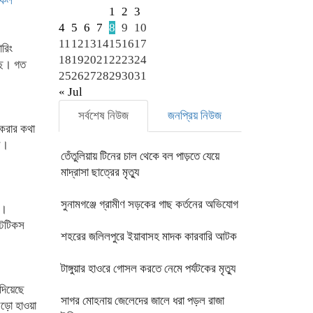
লকল
1
2
3
4
5
6
7
8
9
10
11
12
13
14
15
16
17
ারিং
18
19
20
21
22
23
24
েছে। গত
25
26
27
28
29
30
31
« Jul
সর্বশেষ নিউজ
জনপ্রিয় নিউজ
 করার কথা
েন।
তেঁতুলিয়ায় টিনের চাল থেকে বল পাড়তে যেয়ে
মাদ্রাসা ছাত্রের মৃত্যু
সুনামগঞ্জে গ্রামীণ সড়কের গাছ কর্তনের অভিযোগ
য়।
্টেটিকস
শহরের জলিলপুরে ইয়াবাসহ মাদক কারবারি আটক
টাঙ্গুয়ার হাওরে গোসল করতে নেমে পর্যটকের মৃত্যু
 দিয়েছে
সাগর মোহনায় জেলেদের জালে ধরা পড়ল রাজা
ঝড়ো হাওয়া