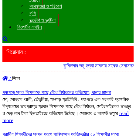
আবহাওয়া ও পরিবেশ
কৃষি
দুর্ভোগ ও দুর্ঘটনা
রিপোর্টার লগইন
শিরোনাম :
কুমিল্লার তনু হত্যা মামলায় সাবেক সেনাসদস্য 
/
শিক্ষা
পঞ্চগড়ে স্কুল শিক্ষককে গাছে বেঁধে নির্যাতনের অভিযোগ, থানায় মামলা
মো, সোহরাব আলী, তেঁতুলিয়া, পঞ্চগড় প্রতিনিধি : পঞ্চগড়ে এক সরকারি প্রাথমিক
বিদ্যালয়ের ভারপ্রাপ্ত প্রধান শিক্ষককে গাছে বেঁধে নির্যাতন, মোটরসাইকেল ভাঙচুর
ও দেড় লাখ টাকা ছিনতাইয়ের অভিযোগ উঠেছে। সোমবার ৩ আগস্ট দুপুরে
read
more
গ্রামীণ শিক্ষার্থীদের স্বপ্ন পূরণে পানিসম্পদ প্রতিমন্ত্রীর ২০ শিক্ষার্থীর মাঝে