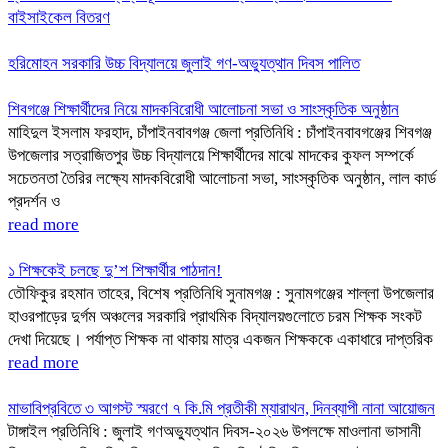
বাইসাইকেল বিতরণ
হরিমোহন সরকারি উচ্চ বিদ্যালয়ে জুলাই গণ-অভ্যুত্থান দিবস পালিত
শিবগঞ্জে শিক্ষার্থীদের নিয়ে মাদকবিরোধী আলোচনা সভা ও সাংস্কৃতিক অনুষ্ঠান
মাহিদুল ইসলাম ফরহাদ, চাঁপাইনবাবগঞ্জ জেলা প্রতিনিধি : চাঁপাইনবাবগঞ্জের শিবগঞ্জ
উপজেলার সত্রাজিতপুর উচ্চ বিদ্যালয়ে শিক্ষার্থীদের মাঝে মাদকের কুফল সম্পর্কে
সচেতনতা তৈরির লক্ষ্যে মাদকবিরোধী আলোচনা সভা, সাংস্কৃতিক অনুষ্ঠান, লাল কার্ড
প্রদর্শন ও
read more
১ শিক্ষকেই চলছে দু’শ শিক্ষার্থীর পাঠদান!
তৌফিকুর রহমান তাহের, বিশেষ প্রতিনিধি সুনামগঞ্জ : সুনামগঞ্জের শাল্লা উপজেলার
হাওরপাড়ের দুর্গম অঞ্চলের সরকারি প্রাথমিক বিদ্যালয়গুলোতে চরম শিক্ষক সংকট
দেখা দিয়েছে। পর্যাপ্ত শিক্ষক না থাকায় মাত্র একজন শিক্ষককে একাধারে দাপ্তরিক
read more
‎মাভাবিপ্রবিতে ৩ আগস্ট স্মরণে ৭ কি.মি প্রতীকী ম্যারাথন, দিনব্যাপী নানা আয়োজন
টাঙ্গাইল প্রতিনিধি : ‎জুলাই গণঅভ্যুত্থান দিবস-২০২৬ উপলক্ষে মাওলানা ভাসানী