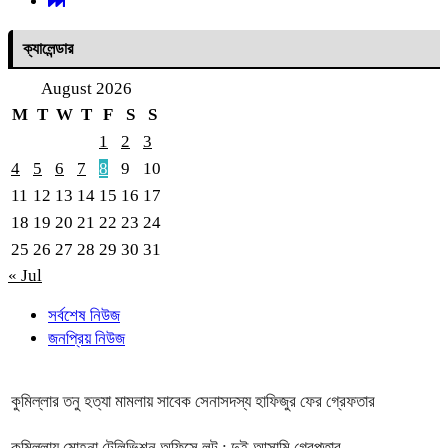
ক্যালেন্ডার
August 2026
M
T
W
T
F
S
S
1
2
3
4
5
6
7
8
9
10
11
12
13
14
15
16
17
18
19
20
21
22
23
24
25
26
27
28
29
30
31
« Jul
সর্বশেষ নিউজ
জনপ্রিয় নিউজ
কুমিল্লার তনু হত্যা মামলায় সাবেক সেনাসদস্য হাফিজুর ফের গ্রেফতার
কুমিল্লায় মোহনা টেলিভিশন অফিসে লুট : দুই আসামি গ্রেপ্তার