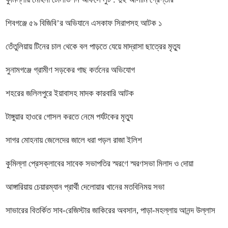
শিবগঞ্জে ৫৯ বিজিবি’র অভিযানে এসকাফ সিরাপসহ আটক ১
তেঁতুলিয়ায় টিনের চাল থেকে বল পাড়তে যেয়ে মাদ্রাসা ছাত্রের মৃত্যু
সুনামগঞ্জে গ্রামীণ সড়কের গাছ কর্তনের অভিযোগ
শহরের জলিলপুরে ইয়াবাসহ মাদক কারবারি আটক
টাঙ্গুয়ার হাওরে গোসল করতে নেমে পর্যটকের মৃত্যু
সাগর মোহনায় জেলেদের জালে ধরা পড়ল রাজা ইলিশ
কুমিল্লা প্রেসক্লাবের সাবেক সভাপতির স্মরণে স্মরণসভা মিলাদ ও দোয়া
আঙ্গারিয়ায় চেয়ারম্যান প্রার্থী দেলোয়ার খানের মতবিনিময় সভা
সাভারের বিতর্কিত সাব-রেজিস্টার জাকিরের অবসান, পাড়া-মহল্লায় আনন্দ উল্লাস