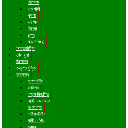
চট্টগ্রাম
রাজশাহী
খুলনা
বরিশাল
সিলেট
রংপুর
ময়মনসিংহ
আন্তর্জাতিক
খেলাধুলা
বিনোদন
তথ্যপ্রযুক্তি
অন্যান্য
সম্পাদকীয়
সাহিত্য
প্রেস বিজ্ঞপ্তি
আইন-আদালত
গণমাধ্যম
লাইফস্টাইল
নারী ও শিশু
স্বাস্থ্য