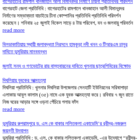
বাগেরহাটের রামপাল খানজাহান আলী বিমানবন্দর নির্মাণে চায়না প্রতিনিধির পরিদর্শন
বাগেরহাট জেলা প্রতিনিধি : বাগেরহাটের রামপালে খানজাহান আলী বিমানবন্দর
নির্মাণের সম্ভাব্যতা যাচাইয়ে চীনা কোম্পানির প্রতিনিধি প্রতিনিধি পরিদর্শন
করেছেন। শনিবার ২৫ জুলাই বিকেল সাড়ে ৪ টায় পরিবেশ, বন ও জলবায়ু পরিবর্তন
read more
বিলডাকাতিয়ায় স্থায়ী জলাবদ্ধতা নিরসনে হামকুড়া নদী খনন ও টিআরএম চালুর
দাবিতে ডুমুরিয়ায় মানববন্ধন
জুলাই সনদ ও গণভোটের রায় বাস্তবায়নের দাবিতে খুলনায় ছাত্রশিবিরের বিক্ষোভ
দিঘলিয়ায় যুবকের আত্মহত্যা
দিঘলিয়া প্রতিনিধি : খুলনার দিঘলিয়া উপজেলার সেনহাটি ইউনিয়নের সরিষাপাড়া
এলাকায় আবুল কালাম (৩৫) নামে এক যুবক আত্মহত্যা করে। রবিবার ৭ জুন রাতে
নিজ ঘরের আড়ার সঙ্গে ওড়না পেঁচিয়ে গলায় ফাঁস
read more
ডুমুরিয়ার রুপরামপুরে ড. এস কে বাকার ললিতকলা একাডেমি’র রবীন্দ্র-নজরুল
জয়ন্তী উদযাপন
ডুমুরিয়া প্রতিনিধি : ড. এস, কে বাকার ললিতকলা একাডেমি, -এর উদ্যোগে “রবীন্দ্র-