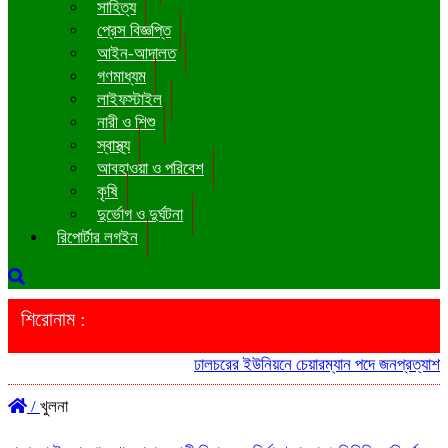
সাহিত্য
প্রেস বিজ্ঞপ্তি
আইন-আদালত
গণমাধ্যম
লাইফস্টাইল
নারী ও শিশু
স্বাস্থ্য
আবহাওয়া ও পরিবেশ
কৃষি
দুর্ভোগ ও দুর্ঘটনা
রিপোর্টার লগইন
শিরোনাম :
ঢালচরের ইউনিয়নে চেয়ারম্যান পদে জনপ্রত্যাশার প্রা
/
খুলনা