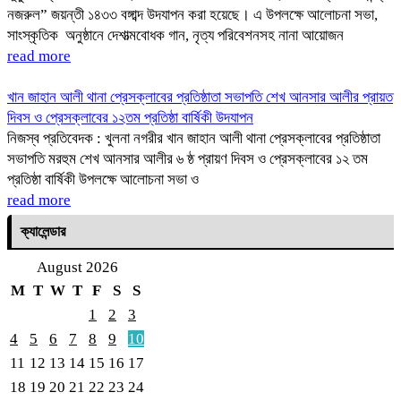
নজরুল” জয়ন্তী ১৪৩৩ বঙ্গাব্দ উদযাপন করা হয়েছে। এ উপলক্ষে আলোচনা সভা,
সাংস্কৃতিক অনুষ্ঠানে দেশাত্মবোধক গান, নৃত্য পরিবেশনসহ নানা আয়োজন
read more
খান জাহান আলী থানা প্রেসক্লাবের প্রতিষ্ঠাতা সভাপতি শেখ আনসার আলীর প্রায়ত
দিবস ও প্রেসক্লাবের ১২তম প্রতিষ্ঠা বার্ষিকী উদযাপন
নিজস্ব প্রতিবেদক : খুলনা নগরীর খান জাহান আলী থানা প্রেসক্লাবের প্রতিষ্ঠাতা
সভাপতি মরহুম শেখ আনসার আলীর ৬ ষ্ঠ প্রায়ণ দিবস ও প্রেসক্লাবের ১২ তম
প্রতিষ্ঠা বার্ষিকী উপলক্ষে আলোচনা সভা ও
read more
ক্যালেন্ডার
August 2026
M
T
W
T
F
S
S
1
2
3
4
5
6
7
8
9
10
11
12
13
14
15
16
17
18
19
20
21
22
23
24