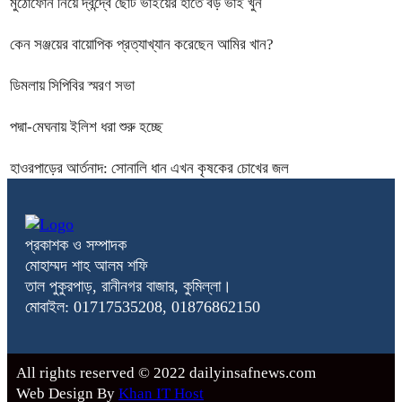
মুঠোফোন নিয়ে দ্বন্দ্বে ছোট ভাইয়ের হাতে বড় ভাই খুন
কেন সঞ্জয়ের বায়োপিক প্রত্যাখ্যান করেছেন আমির খান?
ডিমলায় সিপিবির স্মরণ সভা
পদ্মা-মেঘনায় ইলিশ ধরা শুরু হচ্ছে
হাওরপাড়ের আর্তনাদ: সোনালি ধান এখন কৃষকের চোখের জল
প্রকাশক ও সম্পাদক
মোহাম্মদ শাহ আলম শফি
তাল পুকুরপাড়, রানীনগর বাজার, কুমিল্লা।
মোবাইল: 01717535208, 01876862150
All rights reserved © 2022 dailyinsafnews.com
Web Design By
Khan IT Host