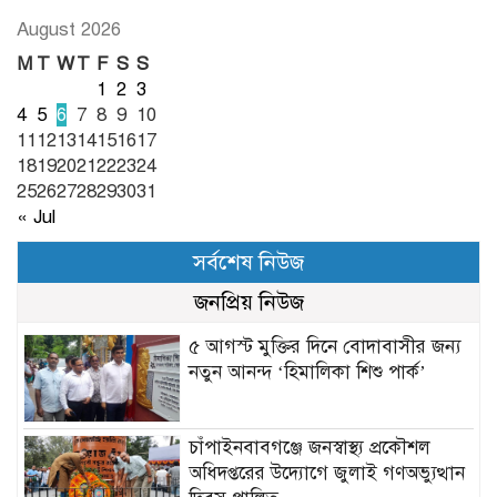
August 2026
M
T
W
T
F
S
S
1
2
3
4
5
6
7
8
9
10
11
12
13
14
15
16
17
18
19
20
21
22
23
24
25
26
27
28
29
30
31
« Jul
সর্বশেষ নিউজ
জনপ্রিয় নিউজ
৫ আগস্ট মুক্তির দিনে বোদাবাসীর জন্য
নতুন আনন্দ ‘হিমালিকা শিশু পার্ক’
চাঁপাইনবাবগঞ্জে জনস্বাস্থ্য প্রকৌশল
অধিদপ্তরের উদ্যোগে জুলাই গণঅভ্যুত্থান