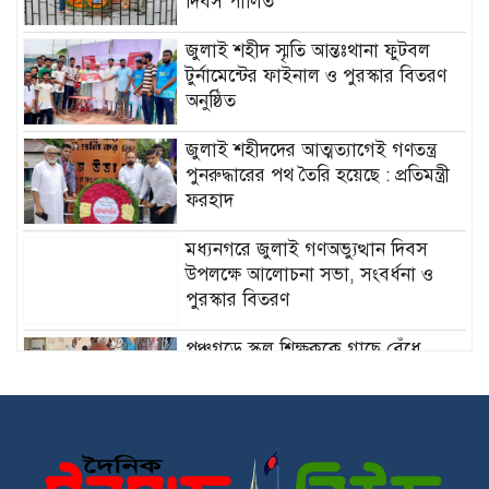
দিবস পালিত
জুলাই শহীদ স্মৃতি আন্তঃথানা ফুটবল
টুর্নামেন্টের ফাইনাল ও পুরস্কার বিতরণ
অনুষ্ঠিত
জুলাই শহীদদের আত্মত্যাগেই গণতন্ত্র
পুনরুদ্ধারের পথ তৈরি হয়েছে : প্রতিমন্ত্রী
ফরহাদ
মধ্যনগরে জুলাই গণঅভ্যুত্থান দিবস
উপলক্ষে আলোচনা সভা, সংবর্ধনা ও
পুরস্কার বিতরণ
পঞ্চগড়ে স্কুল শিক্ষককে গাছে বেঁধে
নির্যাতনের অভিযোগ, থানায় মামলা
জুলাই গণহত্যার বিচার না হলে