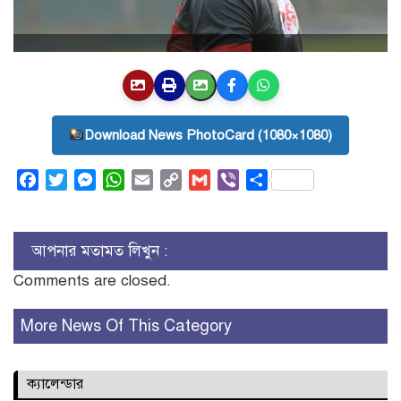
Download News PhotoCard (1080×1080)
Facebook
Twitter
Messenger
WhatsApp
Email
Copy
Gmail
Viber
Share
Link
আপনার মতামত লিখুন :
Comments are closed.
More News Of This Category
ক্যালেন্ডার