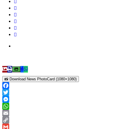
📸 Download News PhotoCard (1080×1080)
Facebook
Twitter
Messenger
WhatsApp
Email
Copy