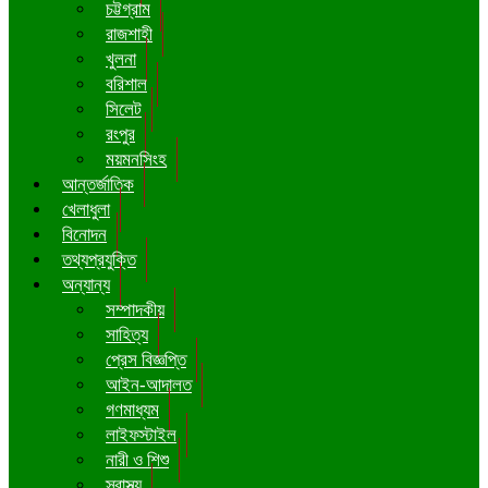
চট্টগ্রাম
রাজশাহী
খুলনা
বরিশাল
সিলেট
রংপুর
ময়মনসিংহ
আন্তর্জাতিক
খেলাধুলা
বিনোদন
তথ্যপ্রযুক্তি
অন্যান্য
সম্পাদকীয়
সাহিত্য
প্রেস বিজ্ঞপ্তি
আইন-আদালত
গণমাধ্যম
লাইফস্টাইল
নারী ও শিশু
স্বাস্থ্য