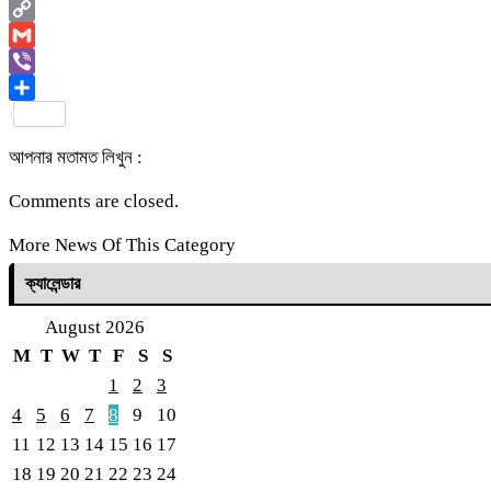
Email
Copy
Link
Gmail
Viber
Share
আপনার মতামত লিখুন :
Comments are closed.
More News Of This Category
ক্যালেন্ডার
August 2026
M
T
W
T
F
S
S
1
2
3
4
5
6
7
8
9
10
11
12
13
14
15
16
17
18
19
20
21
22
23
24