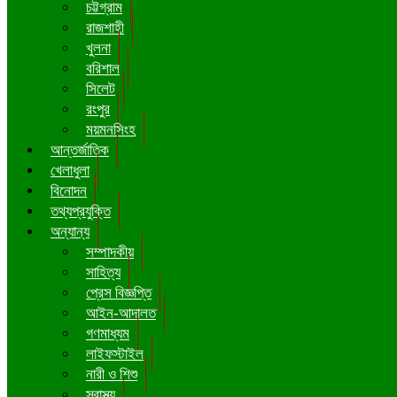
চট্টগ্রাম
রাজশাহী
খুলনা
বরিশাল
সিলেট
রংপুর
ময়মনসিংহ
আন্তর্জাতিক
খেলাধুলা
বিনোদন
তথ্যপ্রযুক্তি
অন্যান্য
সম্পাদকীয়
সাহিত্য
প্রেস বিজ্ঞপ্তি
আইন-আদালত
গণমাধ্যম
লাইফস্টাইল
নারী ও শিশু
স্বাস্থ্য