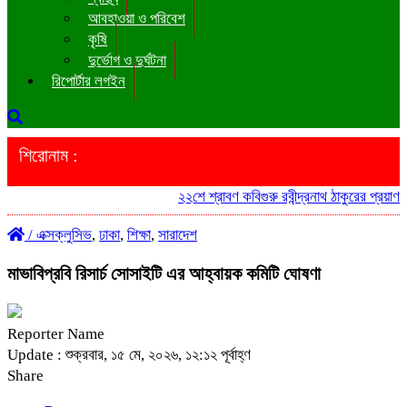
আবহাওয়া ও পরিবেশ
কৃষি
দুর্ভোগ ও দুর্ঘটনা
রিপোর্টার লগইন
শিরোনাম :
২২শে শ্রাবণ কবিগুরু রবীন্দ্রনাথ ঠাকুরের প্রয়াণ
/
এক্সক্লুসিভ
,
ঢাকা
,
শিক্ষা
,
সারাদেশ
মাভাবিপ্রবি রিসার্চ সোসাইটি এর আহ্বায়ক কমিটি ঘোষণা
Reporter Name
Update : শুক্রবার, ১৫ মে, ২০২৬, ১২:১২ পূর্বাহ্ণ
Share