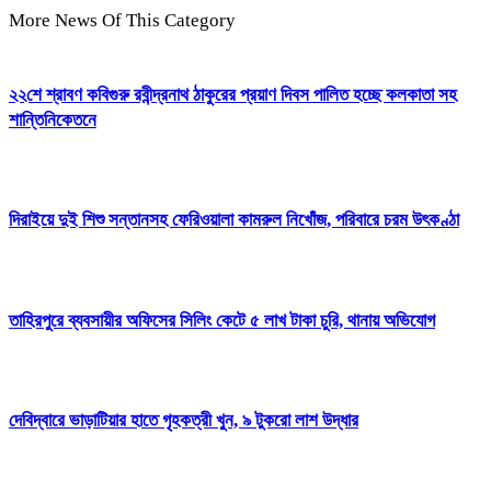
More News Of This Category
২২শে শ্রাবণ কবিগুরু রবীন্দ্রনাথ ঠাকুরের প্রয়াণ দিবস পালিত হচ্ছে কলকাতা সহ
শান্তিনিকেতনে
দিরাইয়ে দুই শিশু সন্তানসহ ফেরিওয়ালা কামরুল নিখোঁজ, পরিবারে চরম উৎকণ্ঠা
তাহিরপুরে ব্যবসায়ীর অফিসের সিলিং কেটে ৫ লাখ টাকা চুরি, থানায় অভিযোগ
দেবিদ্বারে ভাড়াটিয়ার হাতে গৃহকত্রী খুন, ৯ টুকরো লাশ উদ্ধার