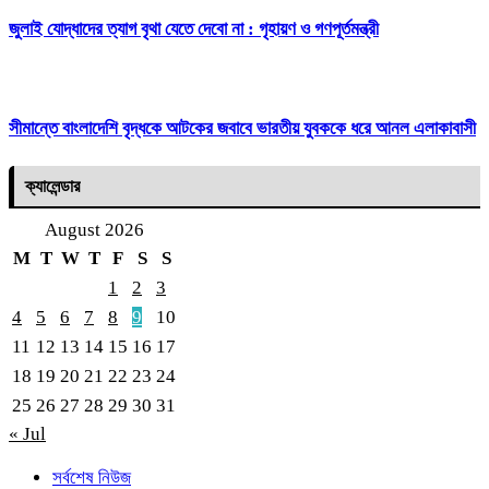
জুলাই যোদ্ধাদের ত্যাগ বৃথা যেতে দেবো না : গৃহায়ণ ও গণপূর্তমন্ত্রী
সীমান্তে বাংলাদেশি বৃদ্ধকে আটকের জবাবে ভারতীয় যুবককে ধরে আনল এলাকাবাসী
ক্যালেন্ডার
August 2026
M
T
W
T
F
S
S
1
2
3
4
5
6
7
8
9
10
11
12
13
14
15
16
17
18
19
20
21
22
23
24
25
26
27
28
29
30
31
« Jul
সর্বশেষ নিউজ