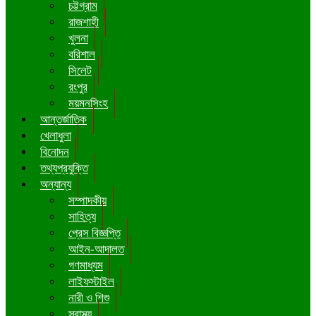
চট্টগ্রাম
রাজশাহী
খুলনা
বরিশাল
সিলেট
রংপুর
ময়মনসিংহ
আন্তর্জাতিক
খেলাধুলা
বিনোদন
তথ্যপ্রযুক্তি
অন্যান্য
সম্পাদকীয়
সাহিত্য
প্রেস বিজ্ঞপ্তি
আইন-আদালত
গণমাধ্যম
লাইফস্টাইল
নারী ও শিশু
স্বাস্থ্য