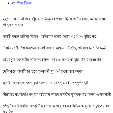
জনপ্রিয় নিউজ
২২শে শ্রাবণ কবিগুরু রবীন্দ্রনাথ ঠাকুরের প্রয়াণ দিবস পালিত হচ্ছে কলকাতা সহ
শান্তিনিকেতনে
ভবানী ভবনে হাজিরা দিলেন– অভিষেক বন্দ্যোপাধ্যায় এর পি এ সুমিত রায়
দিরাইয়ে দুই শিশু সন্তানসহ ফেরিওয়ালা কামরুল নিখোঁজ, পরিবারে চরম উৎকণ্ঠা
তাহিরপুরে ব্যবসায়ীর অফিসের সিলিং কেটে ৫ লাখ টাকা চুরি, থানায় অভিযোগ
দেবিদ্বারে ভাড়াটিয়ার হাতে গৃহকত্রী খুন, ৯ টুকরো লাশ উদ্ধার
জুলাই যোদ্ধাদের ত্যাগ বৃথা যেতে দেবো না : গৃহায়ণ ও গণপূর্তমন্ত্রী
সীমান্তে বাংলাদেশি বৃদ্ধকে আটকের জবাবে ভারতীয় যুবককে ধরে আনল এলাকাবাসী
তেঁতুলিয়ায় বিএনপির সাংগঠনিক সম্পাদক আবু বক্কর সিদ্দিক কাবুলের মৃত্যুতে দোয়া
মাহফিল