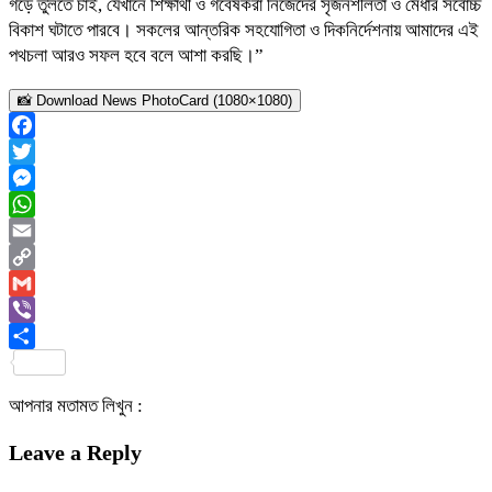
গড়ে তুলতে চাই, যেখানে শিক্ষার্থী ও গবেষকরা নিজেদের সৃজনশীলতা ও মেধার সর্বোচ্চ
বিকাশ ঘটাতে পারবে। সকলের আন্তরিক সহযোগিতা ও দিকনির্দেশনায় আমাদের এই
পথচলা আরও সফল হবে বলে আশা করছি।”
📸 Download News PhotoCard (1080×1080)
Facebook
Twitter
Messenger
WhatsApp
Email
Copy
Link
Gmail
Viber
Share
আপনার মতামত লিখুন :
Leave a Reply