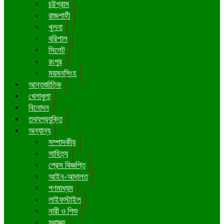
চট্টগ্রাম
রাজশাহী
খুলনা
বরিশাল
সিলেট
রংপুর
ময়মনসিংহ
আন্তর্জাতিক
খেলাধুলা
বিনোদন
তথ্যপ্রযুক্তি
অন্যান্য
সম্পাদকীয়
সাহিত্য
প্রেস বিজ্ঞপ্তি
আইন-আদালত
গণমাধ্যম
লাইফস্টাইল
নারী ও শিশু
স্বাস্থ্য