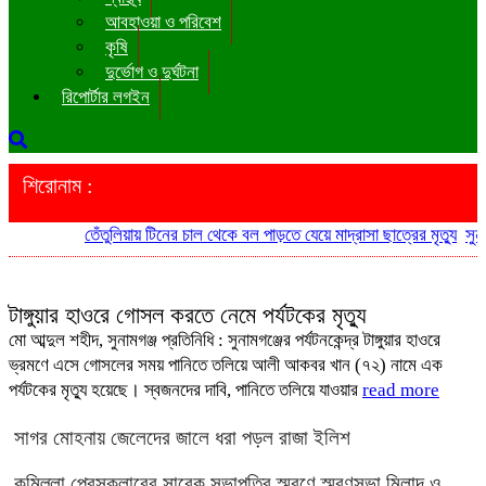
আবহাওয়া ও পরিবেশ
কৃষি
দুর্ভোগ ও দুর্ঘটনা
রিপোর্টার লগইন
শিরোনাম :
তেঁতুলিয়ায় টিনের চাল থেকে বল পাড়তে যেয়ে মাদ্রাসা ছাত্রের মৃত্যু
সুনামগঞ্জে গ
টাঙ্গুয়ার হাওরে গোসল করতে নেমে পর্যটকের মৃত্যু
মো আব্দুল শহীদ, সুনামগঞ্জ প্রতিনিধি : সুনামগঞ্জের পর্যটনকেন্দ্র টাঙ্গুয়ার হাওরে
ভ্রমণে এসে গোসলের সময় পানিতে তলিয়ে আলী আকবর খান (৭২) নামে এক
পর্যটকের মৃত্যু হয়েছে। স্বজনদের দাবি, পানিতে তলিয়ে যাওয়ার
read more
সাগর মোহনায় জেলেদের জালে ধরা পড়ল রাজা ইলিশ
কুমিল্লা প্রেসক্লাবের সাবেক সভাপতির স্মরণে স্মরণসভা মিলাদ ও