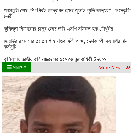
প্রস্তুতি শেষ, শিগগিরই উদ্বোধন হচ্ছে জুলাই স্মৃতি জাদুঘর” : সংস্কৃতি
মন্ত্রী
কুমিল্লা বিমানবন্দর চালুর জোর দাবি এমপি মনিরুল হক চৌধুরীর
জিয়াউর রহমানের ৪৫তম শাহাদাতবার্ষিকী আজ, দেশব্যাপী বিএনপির নানা
কর্মসূচি
কুমিল্লায় জাতীয় কবি নজরুলের ১২৭তম জন্মবার্ষিকী উদযাপন
সারাদেশ
More News..