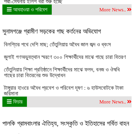
পদ্মা-মেঘনায় ইলিশ ধরা শুরু হচ্ছে
আবহাওয়া ও পরিবেশ
More News..
সুনামগঞ্জে গ্রামীণ সড়কের গাছ কর্তনের অভিযোগ
বিলপ্তির পথে দেশি মাছ; তেঁতুলিয়ায় অবৈধ জাল জব্দ ও ধ্বংস
জুলাই গণঅভ্যুত্থান স্মরণে ৩০০ শিক্ষার্থীদের মাঝে গাছে চারা বিতরণ
তেঁতুলিয়ায় শিক্ষা প্রতিষ্ঠানে শিক্ষার্থীদের মাঝে ফলদ, বনজ ও ঔষধি
গাছের চারা বিতরনের শুভ উদ্ধোধন
টাঙ্গুয়ার হাওরে অবৈধ প্রবেশ ও পরিবেশ দূষণ : ৬ হাউসবোটকে টাকা
জরিমানা
ফিচার
More News..
পালকি গ্রামবাংলার ঐতিহ্য, সংস্কৃতি ও ইতিহাসের গর্বিত বাহন