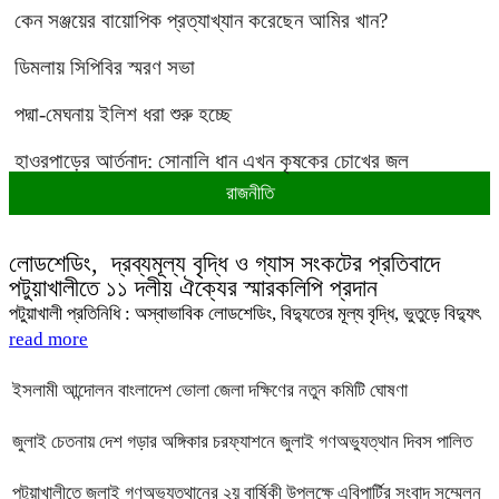
কেন সঞ্জয়ের বায়োপিক প্রত্যাখ্যান করেছেন আমির খান?
ডিমলায় সিপিবির স্মরণ সভা
পদ্মা-মেঘনায় ইলিশ ধরা শুরু হচ্ছে
হাওরপাড়ের আর্তনাদ: সোনালি ধান এখন কৃষকের চোখের জল
রাজনীতি
লোডশেডিং, দ্রব্যমূল্য বৃদ্ধি ও গ্যাস সংকটের প্রতিবাদে
পটুয়াখালীতে ১১ দলীয় ঐক্যের স্মারকলিপি প্রদান
পটুয়াখালী প্রতিনিধি : অস্বাভাবিক লোডশেডিং, বিদ্যুতের মূল্য বৃদ্ধি, ভুতুড়ে বিদ্যুৎ
read more
ইসলামী আন্দোলন বাংলাদেশ ভোলা জেলা দক্ষিণের নতুন কমিটি ঘোষণা
জুলাই চেতনায় দেশ গড়ার অঙ্গিকার চরফ্যাশনে জুলাই গণঅভ্যুত্থান দিবস পালিত
পটুয়াখালীতে জুলাই গণঅভ্যুত্থানের ২য় বার্ষিকী উপলক্ষে এবিপার্টির সংবাদ সম্মেলন