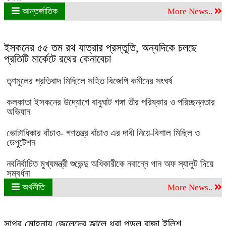
আন্তর্জাতিক
More News..
ইসকনের ৫৫ তম রথ যাত্রার প্রস্তুতি, অন্যদিকে চলছে
প্রতিটি মার্কেটে রথের কেনাবেচা
তৃণমূলের প্রতিবাদ মিছিলে সহিত বিজেপি কর্মীদের সংঘর্ষ
কলকাতা ইসকনের উদ্যোগে বাবুঘাট গঙ্গা তীর পরিষ্কার ও পরিচ্ছন্নতার
অভিযান
ভোটাধিকার বাঁচাও- গণতন্ত্র বাঁচাও এর দাবী নিয়ে-বিশাল মিছিল ও
ডেপুটেশন
নবনির্বাচিত মুখ্যমন্ত্রী শুভেন্দু অধিকারীকে নবান্নে গান অফ স্যালুট দিয়ে
সম্বর্ধনা
অর্থনীতি
More News..
সাগর মোহনায় জেলেদের জালে ধরা পড়ল রাজা ইলিশ