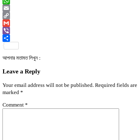
Messenger
WhatsApp
Email
Copy
Link
Gmail
Viber
Share
আপনার মতামত লিখুন :
Leave a Reply
Your email address will not be published.
Required fields are
marked
*
Comment
*