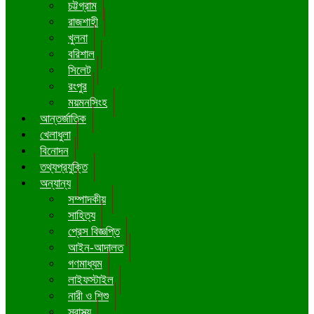
চট্টগ্রাম
রাজশাহী
খুলনা
বরিশাল
সিলেট
রংপুর
ময়মনসিংহ
আন্তর্জাতিক
খেলাধুলা
বিনোদন
তথ্যপ্রযুক্তি
অন্যান্য
সম্পাদকীয়
সাহিত্য
প্রেস বিজ্ঞপ্তি
আইন-আদালত
গণমাধ্যম
লাইফস্টাইল
নারী ও শিশু
স্বাস্থ্য