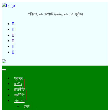
শনিবার, ০৮ অগাস্ট ২০২৬, ০৮:০৬ পূর্বাহ্ন
Toggle
navigation
প্রচ্ছদ
জাতীয়
রাজনীতি
অর্থনীতি
সারাদেশ
ঢাকা