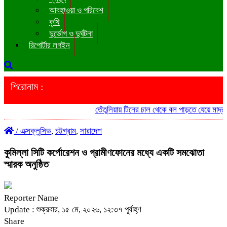
আবহাওয়া ও পরিবেশ
কৃষি
দুর্ভোগ ও দুর্ঘটনা
রিপোর্টার লগইন
শিরোনাম :
তেঁতুলিয়ায় টিনের চাল থেকে বল পাড়তে যেয়ে মাদ্রাসা 
/
এক্সক্লুসিভ
,
চট্টগ্রাম
,
সারাদেশ
কুমিল্লা সিটি কর্পোরেশন ও গ্রামীণফোনের মধ্যে একটি সমঝোতা
স্মারক অনুষ্ঠিত
Reporter Name
Update : শুক্রবার, ১৫ মে, ২০২৬, ১২:৩৭ পূর্বাহ্ণ
Share