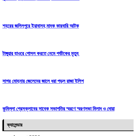
শহরের জলিলপুরে ইয়াবাসহ মাদক কারবারি আটক
টাঙ্গুয়ার হাওরে গোসল করতে নেমে পর্যটকের মৃত্যু
সাগর মোহনায় জেলেদের জালে ধরা পড়ল রাজা ইলিশ
কুমিল্লা প্রেসক্লাবের সাবেক সভাপতির স্মরণে স্মরণসভা মিলাদ ও দোয়া
ক্যালেন্ডার