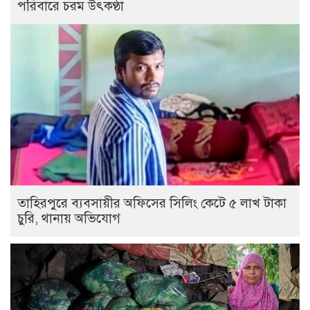
পরিবারে চরম উৎকণ্ঠা
তাহিরপুরে ব্যবসায়ীর অফিসের সিলিং কেটে ৫ লাখ টাকা
চুরি, থানায় অভিযোগ