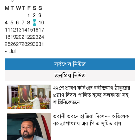
M
T
W
T
F
S
S
1
2
3
4
5
6
7
8
9
10
11
12
13
14
15
16
17
18
19
20
21
22
23
24
25
26
27
28
29
30
31
« Jul
সর্বশেষ নিউজ
জনপ্রিয় নিউজ
২২শে শ্রাবণ কবিগুরু রবীন্দ্রনাথ ঠাকুরের
প্রয়াণ দিবস পালিত হচ্ছে কলকাতা সহ
শান্তিনিকেতনে
ভবানী ভবনে হাজিরা দিলেন– অভিষেক
বন্দ্যোপাধ্যায় এর পি এ সুমিত রায়