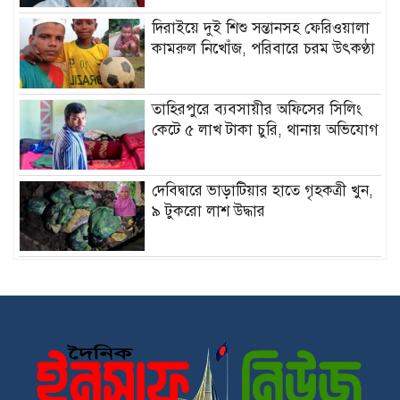
দিরাইয়ে দুই শিশু সন্তানসহ ফেরিওয়ালা
কামরুল নিখোঁজ, পরিবারে চরম উৎকণ্ঠা
তাহিরপুরে ব্যবসায়ীর অফিসের সিলিং
কেটে ৫ লাখ টাকা চুরি, থানায় অভিযোগ
দেবিদ্বারে ভাড়াটিয়ার হাতে গৃহকত্রী খুন,
৯ টুকরো লাশ উদ্ধার
জুলাই যোদ্ধাদের ত্যাগ বৃথা যেতে দেবো
না : গৃহায়ণ ও গণপূর্তমন্ত্রী
সীমান্তে বাংলাদেশি বৃদ্ধকে আটকের
জবাবে ভারতীয় যুবককে ধরে আনল
এলাকাবাসী