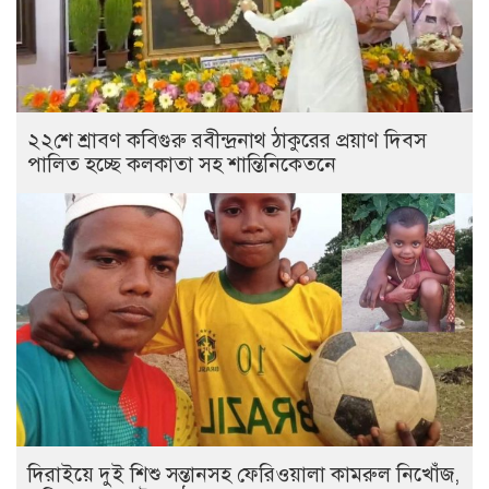
২২শে শ্রাবণ কবিগুরু রবীন্দ্রনাথ ঠাকুরের প্রয়াণ দিবস
পালিত হচ্ছে কলকাতা সহ শান্তিনিকেতনে
দিরাইয়ে দুই শিশু সন্তানসহ ফেরিওয়ালা কামরুল নিখোঁজ,