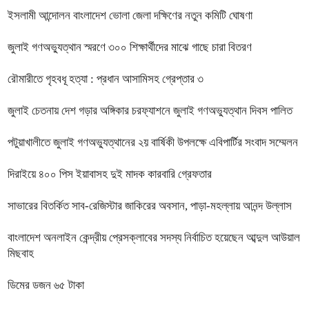
ইসলামী আন্দোলন বাংলাদেশ ভোলা জেলা দক্ষিণের নতুন কমিটি ঘোষণা
জুলাই গণঅভ্যুত্থান স্মরণে ৩০০ শিক্ষার্থীদের মাঝে গাছে চারা বিতরণ
রৌমারীতে গৃহবধূ হত্যা : প্রধান আসামিসহ গ্রেপ্তার ৩
জুলাই চেতনায় দেশ গড়ার অঙ্গিকার চরফ্যাশনে জুলাই গণঅভ্যুত্থান দিবস পালিত
পটুয়াখালীতে জুলাই গণঅভ্যুত্থানের ২য় বার্ষিকী উপলক্ষে এবিপার্টির সংবাদ সম্মেলন
দিরাইয়ে ৪০০ পিস ইয়াবাসহ দুই মাদক কারবারি গ্রেফতার
সাভারের বিতর্কিত সাব-রেজিস্টার জাকিরের অবসান, পাড়া-মহল্লায় আনন্দ উল্লাস
বাংলাদেশ অনলাইন কেন্দ্রীয় প্রেসক্লাবের সদস্য নির্বাচিত হয়েছেন আব্দুল আউয়াল
মিছবাহ
ডিমের ডজন ৬৫ টাকা