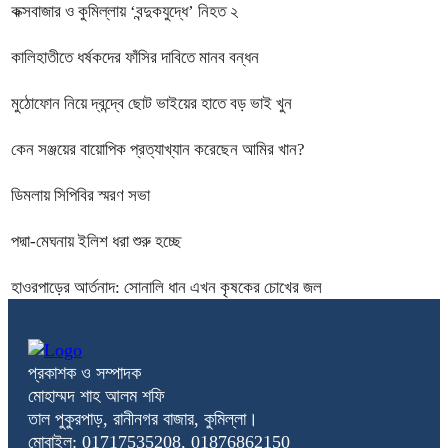
কক্সবাজার ও কুমিল্লায় ‘বন্দুকযুদ্ধে’ নিহত ২
কালিহাতীতে ধর্ষকদের ফাঁসির দাবিতে মানব বন্ধন
মুঠোফোন নিয়ে দ্বন্দ্বে ছোট ভাইয়ের হাতে বড় ভাই খুন
কেন সঞ্জয়ের বায়োপিক প্রত্যাখ্যান করেছেন আমির খান?
ডিমলায় সিপিবির স্মরণ সভা
পদ্মা-মেঘনায় ইলিশ ধরা শুরু হচ্ছে
হাওরপাড়ের আর্তনাদ: সোনালি ধান এখন কৃষকের চোখের জল
প্রকাশক ও সম্পাদক
মোহাম্মদ শাহ আলম শফি
তাল পুকুরপাড়, রানীনগর বাজার, কুমিল্লা।
মোবাইল: 01717535208, 01876862150