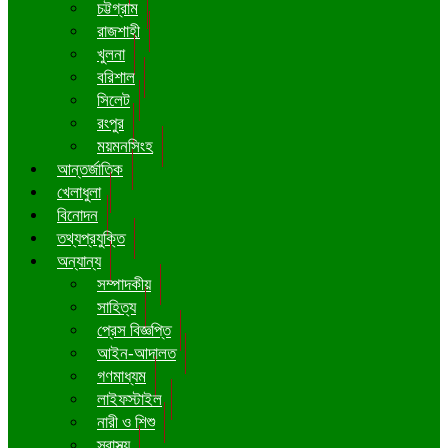
চট্টগ্রাম
রাজশাহী
খুলনা
বরিশাল
সিলেট
রংপুর
ময়মনসিংহ
আন্তর্জাতিক
খেলাধুলা
বিনোদন
তথ্যপ্রযুক্তি
অন্যান্য
সম্পাদকীয়
সাহিত্য
প্রেস বিজ্ঞপ্তি
আইন-আদালত
গণমাধ্যম
লাইফস্টাইল
নারী ও শিশু
স্বাস্থ্য