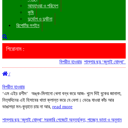
আবহাওয়া ও পরিবেশ
কৃষি
দুর্ভোগ ও দুর্ঘটনা
রিপোর্টার লগইন
শিরোনাম :
বিপরীত হাওয়ায়
শাল্লায় ছয় ‘জুলাই যোদ্ধা’ সর
/
বিপরীত হাওয়ায়
‘এম এইচ রশীদ’ অঙ্ক-মিলানো খেলা বন্ধ করে আজ- খুলে দিই বুকের জানালা,
নিত্যদিনের এই হিসাবের খাতা ক্লান্ত করে যে বেলা। ভেঙে যাওয়া কাঁচ আর
ভাঙাগড়া মন-কুড়াতে চায় না আর,
read more
শাল্লায় ছয় ‘জুলাই যোদ্ধা’ সরকারি গেজেটে অন্তর্ভুক্ত, পাচ্ছেন ভাতা ও অনুদান