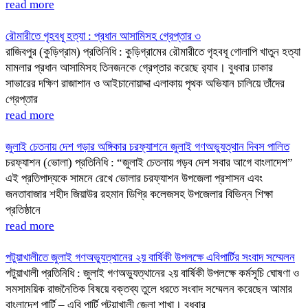
read more
রৌমারীতে গৃহবধূ হত্যা : প্রধান আসামিসহ গ্রেপ্তার ৩
রাজিবপুর (কুড়িগ্রাম) প্রতিনিধি : কুড়িগ্রামের রৌমারীতে গৃহবধূ গোলাপি খাতুন হত্যা
মামলার প্রধান আসামিসহ তিনজনকে গ্রেপ্তার করেছে র‌্যাব। বুধবার ঢাকার
সাভারের দক্ষিণ রাজাশান ও আইচানোয়াদ্দা এলাকায় পৃথক অভিযান চালিয়ে তাঁদের
গ্রেপ্তার
read more
জুলাই চেতনায় দেশ গড়ার অঙ্গিকার চরফ্যাশনে জুলাই গণঅভ্যুত্থান দিবস পালিত
চরফ্যাশন (ভোলা) প্রতিনিধি : “জুলাই চেতনায় গড়ব দেশ সবার আগে বাংলাদেশ”
এই প্রতিপাদ্যকে সামনে রেখে ভোলার চরফ্যাশন উপজেলা প্রশাসন এবং
জনতাবাজার শহীদ জিয়াউর রহমান ডিগ্রি কলেজসহ উপজেলার বিভিন্ন শিক্ষা
প্রতিষ্ঠানে
read more
পটুয়াখালীতে জুলাই গণঅভ্যুত্থানের ২য় বার্ষিকী উপলক্ষে এবিপার্টির সংবাদ সম্মেলন
পটুয়াখালী প্রতিনিধি : জুলাই গণঅভ্যুত্থানের ২য় বার্ষিকী উপলক্ষে কর্মসূচি ঘোষণা ও
সমসাময়িক রাজনৈতিক বিষয়ে বক্তব্য তুলে ধরতে সংবাদ সম্মেলন করেছেন আমার
বাংলাদেশ পার্টি – এবি পার্টি পটুয়াখালী জেলা শাখা। বুধবার