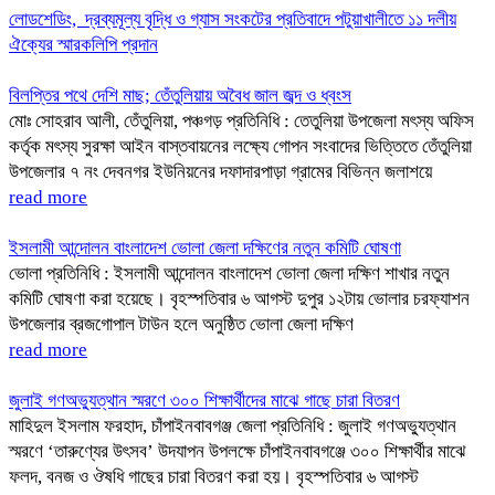
লোডশেডিং, দ্রব্যমূল্য বৃদ্ধি ও গ্যাস সংকটের প্রতিবাদে পটুয়াখালীতে ১১ দলীয়
ঐক্যের স্মারকলিপি প্রদান
বিলপ্তির পথে দেশি মাছ; তেঁতুলিয়ায় অবৈধ জাল জব্দ ও ধ্বংস
মোঃ সোহরাব আলী, তেঁতুলিয়া, পঞ্চগড় প্রতিনিধি : তেতুলিয়া উপজেলা মৎস্য অফিস
কর্তৃক মৎস্য সুরক্ষা আইন বাস্তবায়নের লক্ষ্যে গোপন সংবাদের ভিত্তিতে তেঁতুলিয়া
উপজেলার ৭ নং দেবনগর ইউনিয়নের দফাদারপাড়া গ্রামের বিভিন্ন জলাশয়ে
read more
ইসলামী আন্দোলন বাংলাদেশ ভোলা জেলা দক্ষিণের নতুন কমিটি ঘোষণা
ভোলা প্রতিনিধি : ইসলামী আন্দোলন বাংলাদেশ ভোলা জেলা দক্ষিণ শাখার নতুন
কমিটি ঘোষণা করা হয়েছে। বৃহস্পতিবার ৬ আগস্ট দুপুর ১২টায় ভোলার চরফ্যাশন
উপজেলার ব্রজগোপাল টাউন হলে অনুষ্ঠিত ভোলা জেলা দক্ষিণ
read more
জুলাই গণঅভ্যুত্থান স্মরণে ৩০০ শিক্ষার্থীদের মাঝে গাছে চারা বিতরণ
মাহিদুল ইসলাম ফরহাদ, চাঁপাইনবাবগঞ্জ জেলা প্রতিনিধি : জুলাই গণঅভ্যুত্থান
স্মরণে ‘তারুণ্যের উৎসব’ উদযাপন উপলক্ষে চাঁপাইনবাবগঞ্জে ৩০০ শিক্ষার্থীর মাঝে
ফলদ, বনজ ও ঔষধি গাছের চারা বিতরণ করা হয়। বৃহস্পতিবার ৬ আগস্ট