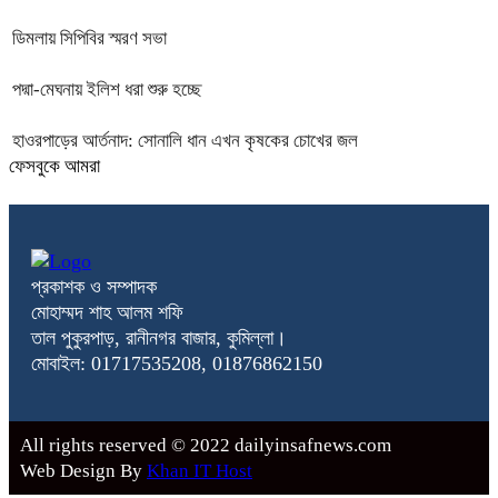
ডিমলায় সিপিবির স্মরণ সভা
পদ্মা-মেঘনায় ইলিশ ধরা শুরু হচ্ছে
হাওরপাড়ের আর্তনাদ: সোনালি ধান এখন কৃষকের চোখের জল
ফেসবুকে আমরা
প্রকাশক ও সম্পাদক
মোহাম্মদ শাহ আলম শফি
তাল পুকুরপাড়, রানীনগর বাজার, কুমিল্লা।
মোবাইল: 01717535208, 01876862150
All rights reserved © 2022 dailyinsafnews.com
Web Design By
Khan IT Host