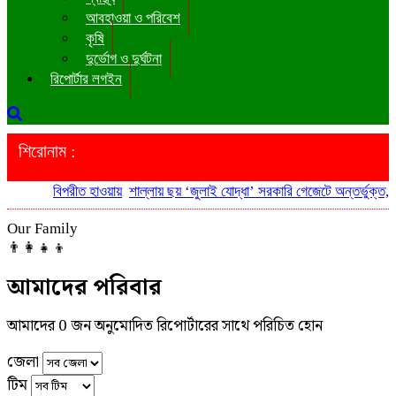
আবহাওয়া ও পরিবেশ
কৃষি
দুর্ভোগ ও দুর্ঘটনা
রিপোর্টার লগইন
শিরোনাম :
বিপরীত হাওয়ায়
শাল্লায় ছয় ‘জুলাই যোদ্ধা’ সরকারি গেজেটে অন্তর্ভুক্ত, প
Our Family
👨‍👩‍👧‍👦
আমাদের পরিবার
আমাদের 0 জন অনুমোদিত রিপোর্টারের সাথে পরিচিত হোন
জেলা
টিম