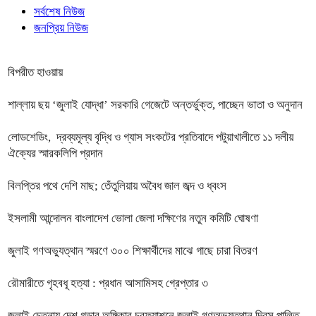
সর্বশেষ নিউজ
জনপ্রিয় নিউজ
বিপরীত হাওয়ায়
শাল্লায় ছয় ‘জুলাই যোদ্ধা’ সরকারি গেজেটে অন্তর্ভুক্ত, পাচ্ছেন ভাতা ও অনুদান
লোডশেডিং, দ্রব্যমূল্য বৃদ্ধি ও গ্যাস সংকটের প্রতিবাদে পটুয়াখালীতে ১১ দলীয়
ঐক্যের স্মারকলিপি প্রদান
বিলপ্তির পথে দেশি মাছ; তেঁতুলিয়ায় অবৈধ জাল জব্দ ও ধ্বংস
ইসলামী আন্দোলন বাংলাদেশ ভোলা জেলা দক্ষিণের নতুন কমিটি ঘোষণা
জুলাই গণঅভ্যুত্থান স্মরণে ৩০০ শিক্ষার্থীদের মাঝে গাছে চারা বিতরণ
রৌমারীতে গৃহবধূ হত্যা : প্রধান আসামিসহ গ্রেপ্তার ৩
জুলাই চেতনায় দেশ গড়ার অঙ্গিকার চরফ্যাশনে জুলাই গণঅভ্যুত্থান দিবস পালিত