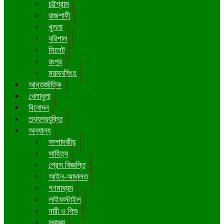
চট্টগ্রাম
রাজশাহী
খুলনা
বরিশাল
সিলেট
রংপুর
ময়মনসিংহ
আন্তর্জাতিক
খেলাধুলা
বিনোদন
তথ্যপ্রযুক্তি
অন্যান্য
সম্পাদকীয়
সাহিত্য
প্রেস বিজ্ঞপ্তি
আইন-আদালত
গণমাধ্যম
লাইফস্টাইল
নারী ও শিশু
স্বাস্থ্য