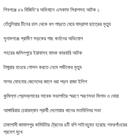
শিবগঞ্জে ৫৯ বিজিবি’র অভিযানে এসকাফ সিরাপসহ আটক ১
তেঁতুলিয়ায় টিনের চাল থেকে বল পাড়তে যেয়ে মাদ্রাসা ছাত্রের মৃত্যু
সুনামগঞ্জে গ্রামীণ সড়কের গাছ কর্তনের অভিযোগ
শহরের জলিলপুরে ইয়াবাসহ মাদক কারবারি আটক
টাঙ্গুয়ার হাওরে গোসল করতে নেমে পর্যটকের মৃত্যু
সাগর মোহনায় জেলেদের জালে ধরা পড়ল রাজা ইলিশ
কুমিল্লা প্রেসক্লাবের সাবেক সভাপতির স্মরণে স্মরণসভা মিলাদ ও দোয়া
আঙ্গারিয়ায় চেয়ারম্যান প্রার্থী দেলোয়ার খানের মতবিনিময় সভা
ঢাকাগামী জামালপুর কমিউটার ট্রেনের ৪টি বগি লাইনচ্যুত হয়েছে গফরগাঁওয়ের
প্রবেশ মুখে