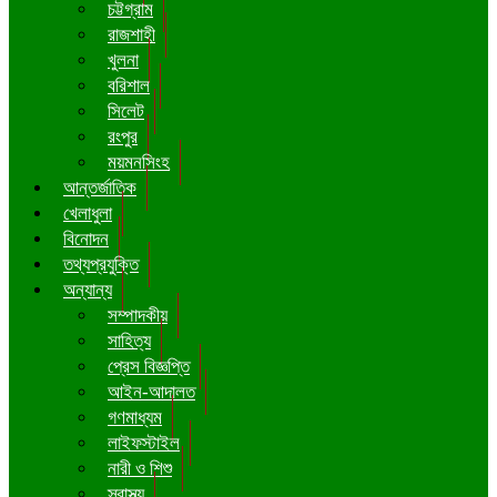
চট্টগ্রাম
রাজশাহী
খুলনা
বরিশাল
সিলেট
রংপুর
ময়মনসিংহ
আন্তর্জাতিক
খেলাধুলা
বিনোদন
তথ্যপ্রযুক্তি
অন্যান্য
সম্পাদকীয়
সাহিত্য
প্রেস বিজ্ঞপ্তি
আইন-আদালত
গণমাধ্যম
লাইফস্টাইল
নারী ও শিশু
স্বাস্থ্য