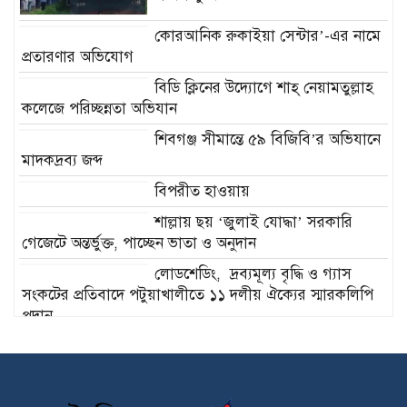
কোরআনিক রুকাইয়া সেন্টার’-এর নামে
প্রতারণার অভিযোগ
বিডি ক্লিনের উদ্যোগে শাহ্ নেয়ামতুল্লাহ
কলেজে পরিচ্ছন্নতা অভিযান
শিবগঞ্জ সীমান্তে ৫৯ বিজিবি’র অভিযানে
মাদকদ্রব্য জব্দ
বিপরীত হাওয়ায়
শাল্লায় ছয় ‘জুলাই যোদ্ধা’ সরকারি
গেজেটে অন্তর্ভুক্ত, পাচ্ছেন ভাতা ও অনুদান
লোডশেডিং, দ্রব্যমূল্য বৃদ্ধি ও গ্যাস
সংকটের প্রতিবাদে পটুয়াখালীতে ১১ দলীয় ঐক্যের স্মারকলিপি
প্রদান
বিলপ্তির পথে দেশি মাছ; তেঁতুলিয়ায়
অবৈধ জাল জব্দ ও ধ্বংস