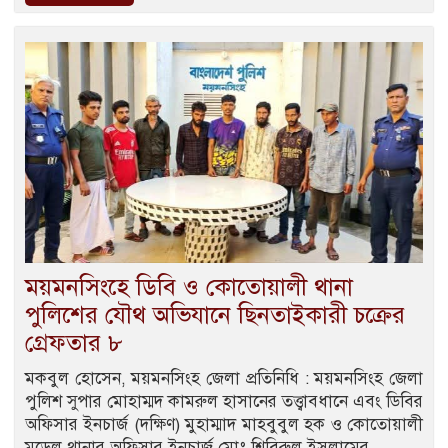
ময়মনসিংহে ডিবি ও কোতোয়ালী থানা
পুলিশের যৌথ অভিযানে ছিনতাইকারী চক্রের
গ্রেফতার ৮
মকবুল হোসেন, ময়মনসিংহ জেলা প্রতিনিধি : ময়মনসিংহ জেলা
পুলিশ সুপার মোহাম্মদ কামরুল হাসানের তত্ত্বাবধানে এবং ডিবির
অফিসার ইনচার্জ (দক্ষিণ) মুহাম্মাদ মাহবুবুল হক ও কোতোয়ালী
মডেল থানার অফিসার ইনচার্জ মোঃ শিবিরুল ইসলামের