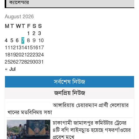
ক্যালেন্ডার
August 2026
M
T
W
T
F
S
S
1
2
3
4
5
6
7
8
9
10
11
12
13
14
15
16
17
18
19
20
21
22
23
24
25
26
27
28
29
30
31
« Jul
সর্বশেষ নিউজ
জনপ্রিয় নিউজ
আঙ্গারিয়ায় চেয়ারম্যান প্রার্থী দেলোয়ার
খানের মতবিনিময় সভা
ঢাকাগামী জামালপুর কমিউটার ট্রেনের
৪টি বগি লাইনচ্যুত হয়েছে গফরগাঁওয়ের
প্রবেশ মুখে