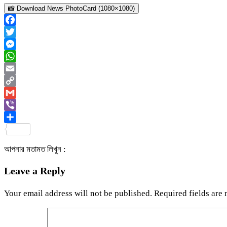
📸 Download News PhotoCard (1080×1080)
Facebook
Twitter
Messenger
WhatsApp
Email
Copy
Link
Gmail
Viber
Share
আপনার মতামত লিখুন :
Leave a Reply
Your email address will not be published.
Required fields are