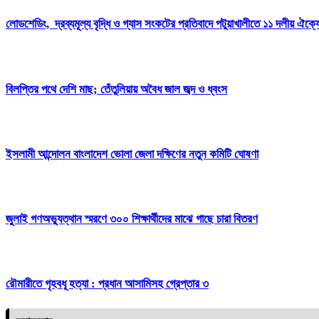
লোডশেডিং, দ্রব্যমূল্য বৃদ্ধি ও গ্যাস সংকটের প্রতিবাদে পটুয়াখালীতে ১১ দলীয় ঐক্যে
বিলপ্তির পথে দেশি মাছ; তেঁতুলিয়ায় অবৈধ জাল জব্দ ও ধ্বংস
ইসলামী আন্দোলন বাংলাদেশ ভোলা জেলা দক্ষিণের নতুন কমিটি ঘোষণা
জুলাই গণঅভ্যুত্থান স্মরণে ৩০০ শিক্ষার্থীদের মাঝে গাছে চারা বিতরণ
রৌমারীতে গৃহবধূ হত্যা : প্রধান আসামিসহ গ্রেপ্তার ৩