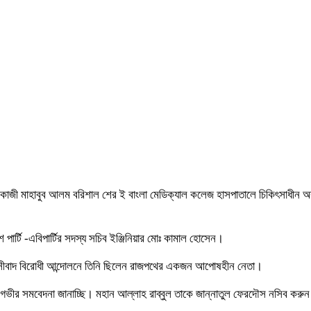
দ কাজী মাহাবুব আলম বরিশাল শের ই বাংলা মেডিক্যাল কলেজ হাসপাতালে চিকিৎসাধীন অবস্থ
ার্টি -এবিপার্টির সদস্য সচিব ইঞ্জিনিয়ার মোঃ কামাল হোসেন।
ফ্যাসীবাদ বিরোধী আন্দোলনে তিনি ছিলেন রাজপথের একজন আপোষহীন নেতা।
 গভীর সমবেদনা জানাচ্ছি। মহান আল্লাহ রাব্বুল তাকে জান্নাতুল ফেরদৌস নসিব কর