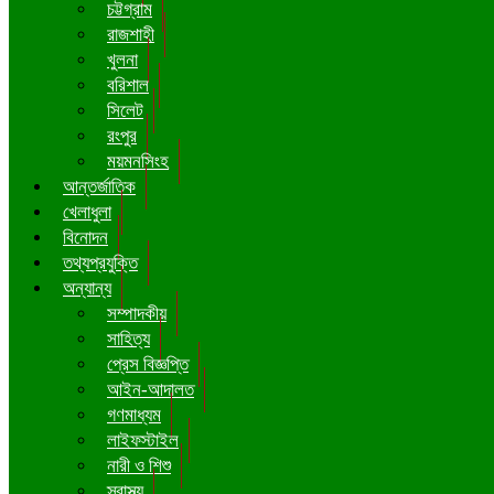
চট্টগ্রাম
রাজশাহী
খুলনা
বরিশাল
সিলেট
রংপুর
ময়মনসিংহ
আন্তর্জাতিক
খেলাধুলা
বিনোদন
তথ্যপ্রযুক্তি
অন্যান্য
সম্পাদকীয়
সাহিত্য
প্রেস বিজ্ঞপ্তি
আইন-আদালত
গণমাধ্যম
লাইফস্টাইল
নারী ও শিশু
স্বাস্থ্য