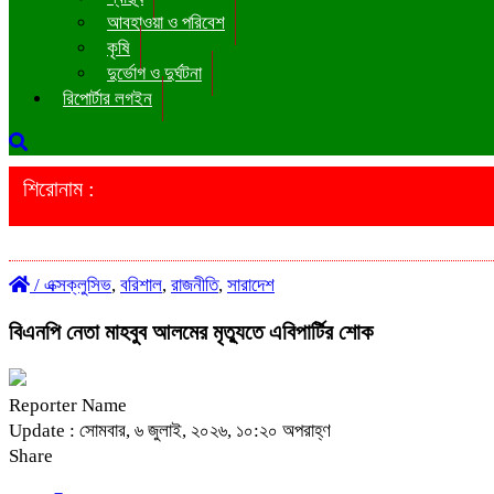
আবহাওয়া ও পরিবেশ
কৃষি
দুর্ভোগ ও দুর্ঘটনা
রিপোর্টার লগইন
শিরোনাম :
/
এক্সক্লুসিভ
,
বরিশাল
,
রাজনীতি
,
সারাদেশ
বিএনপি নেতা মাহবুব আলমের মৃত্যুতে এবিপার্টির শোক
Reporter Name
Update : সোমবার, ৬ জুলাই, ২০২৬, ১০:২০ অপরাহ্ণ
Share