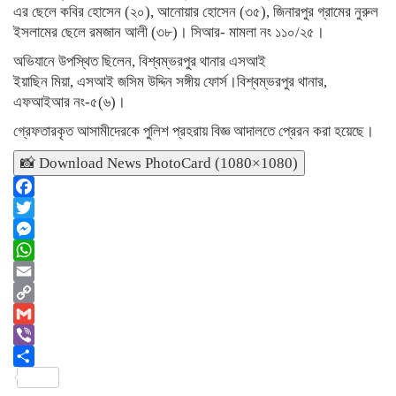
এর ছেলে কবির হোসেন (২০), আনোয়ার হোসেন (৩৫), জিনারপুর গ্রামের নুরুল
ইসলামের ছেলে রমজান আলী (৩৮)। সিআর- মামলা নং ১১০/২৫।
অভিযানে উপস্থিত ছিলেন, বিশ্বম্ভরপুর থানার এসআই
ইয়াছিন মিয়া, এসআই জসিম উদ্দিন সঙ্গীয় ফোর্স।বিশ্বম্ভরপুর থানার,
এফআইআর নং-৫(৬)।
গ্রেফতারকৃত আসামীদেরকে পুলিশ প্রহরায় বিজ্ঞ আদালতে প্রেরন করা হয়েছে।
📸 Download News PhotoCard (1080×1080)
Facebook
Twitter
Messenger
WhatsApp
Email
Copy
Link
Gmail
Viber
Share