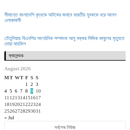
সীমান্তে বাংলাদেশি বৃদ্ধকে আটকের জবাবে ভারতীয় যুবককে ধরে আনল
এলাকাবাসী
তেঁতুলিয়ায় বিএনপির সাংগঠনিক সম্পাদক আবু বক্কর সিদ্দিক কাবুলের মৃত্যুতে
দোয়া মাহফিল
ক্যালেন্ডার
August 2026
M
T
W
T
F
S
S
1
2
3
4
5
6
7
8
9
10
11
12
13
14
15
16
17
18
19
20
21
22
23
24
25
26
27
28
29
30
31
« Jul
সর্বশেষ নিউজ