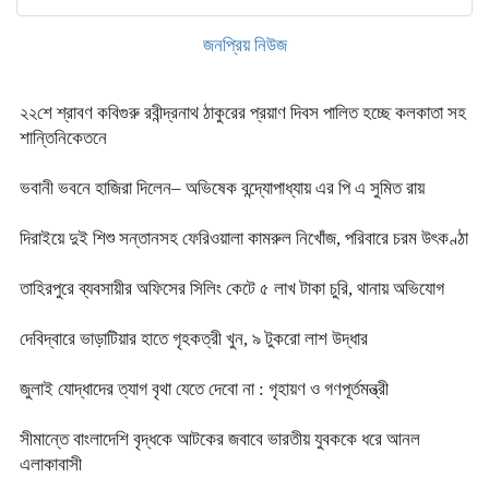
জনপ্রিয় নিউজ
২২শে শ্রাবণ কবিগুরু রবীন্দ্রনাথ ঠাকুরের প্রয়াণ দিবস পালিত হচ্ছে কলকাতা সহ
শান্তিনিকেতনে
ভবানী ভবনে হাজিরা দিলেন– অভিষেক বন্দ্যোপাধ্যায় এর পি এ সুমিত রায়
দিরাইয়ে দুই শিশু সন্তানসহ ফেরিওয়ালা কামরুল নিখোঁজ, পরিবারে চরম উৎকণ্ঠা
তাহিরপুরে ব্যবসায়ীর অফিসের সিলিং কেটে ৫ লাখ টাকা চুরি, থানায় অভিযোগ
দেবিদ্বারে ভাড়াটিয়ার হাতে গৃহকত্রী খুন, ৯ টুকরো লাশ উদ্ধার
জুলাই যোদ্ধাদের ত্যাগ বৃথা যেতে দেবো না : গৃহায়ণ ও গণপূর্তমন্ত্রী
সীমান্তে বাংলাদেশি বৃদ্ধকে আটকের জবাবে ভারতীয় যুবককে ধরে আনল
এলাকাবাসী