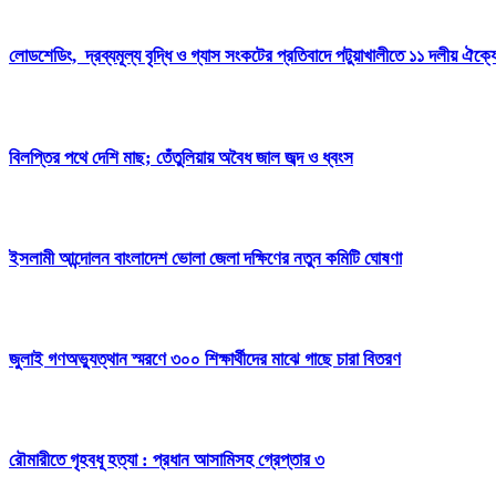
লোডশেডিং, দ্রব্যমূল্য বৃদ্ধি ও গ্যাস সংকটের প্রতিবাদে পটুয়াখালীতে ১১ দলীয় ঐক্যে
বিলপ্তির পথে দেশি মাছ; তেঁতুলিয়ায় অবৈধ জাল জব্দ ও ধ্বংস
ইসলামী আন্দোলন বাংলাদেশ ভোলা জেলা দক্ষিণের নতুন কমিটি ঘোষণা
জুলাই গণঅভ্যুত্থান স্মরণে ৩০০ শিক্ষার্থীদের মাঝে গাছে চারা বিতরণ
রৌমারীতে গৃহবধূ হত্যা : প্রধান আসামিসহ গ্রেপ্তার ৩