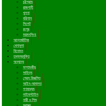
চট্টগ্রাম
রাজশাহী
খুলনা
বরিশাল
সিলেট
রংপুর
ময়মনসিংহ
আন্তর্জাতিক
খেলাধুলা
বিনোদন
তথ্যপ্রযুক্তি
অন্যান্য
সম্পাদকীয়
সাহিত্য
প্রেস বিজ্ঞপ্তি
আইন-আদালত
গণমাধ্যম
লাইফস্টাইল
নারী ও শিশু
স্বাস্থ্য