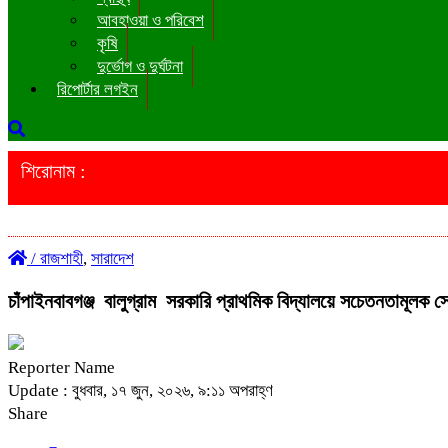
আবহাওয়া ও পরিবেশ
কৃষি
দুর্ভোগ ও দুর্ঘটনা
রিপোর্টার লগইন
শিরোনাম :
/
রাজশাহী
,
সারাদেশ
চাঁপাইনবাবগঞ্জ বালুগ্রাম সরকারি প্রাথমিক বিদ্যালয়ে সচেতনতামূলক 
Reporter Name
Update : বুধবার, ১৭ জুন, ২০২৬, ৯:১১ অপরাহ্ণ
Share