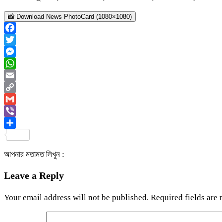
📸 Download News PhotoCard (1080×1080)
Facebook
Twitter
Messenger
WhatsApp
Email
Copy
Link
Gmail
Viber
Share
আপনার মতামত লিখুন :
Leave a Reply
Your email address will not be published.
Required fields are