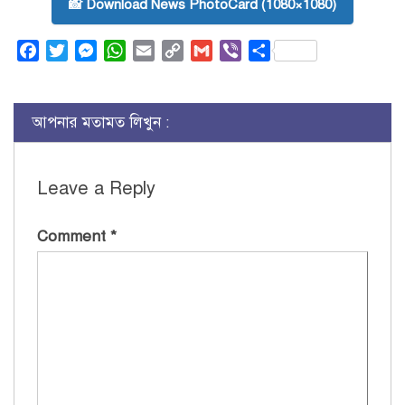
📸 Download News PhotoCard (1080×1080)
Facebook
Twitter
Messenger
WhatsApp
Email
Copy
Gmail
Viber
Share
Link
আপনার মতামত লিখুন :
Leave a Reply
Comment
*