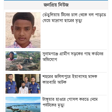
জনপ্রিয় নিউজ
তেঁতুলিয়ায় টিনের চাল থেকে বল পাড়তে
যেয়ে মাদ্রাসা ছাত্রের মৃত্যু
সুনামগঞ্জে গ্রামীণ সড়কের গাছ কর্তনের
অভিযোগ
শহরের জলিলপুরে ইয়াবাসহ মাদক
কারবারি আটক
টাঙ্গুয়ার হাওরে গোসল করতে নেমে
পর্যটকের মৃত্যু