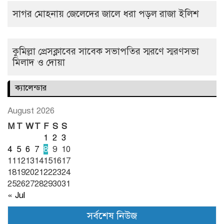
সাগর মোহনায় জেলেদের জালে ধরা পড়ল রাজা ইলিশ
কুমিল্লা প্রেসক্লাবের সাবেক সভাপতির স্মরণে স্মরণসভা
মিলাদ ও দোয়া
ক্যালেন্ডার
August 2026
M
T
W
T
F
S
S
1
2
3
4
5
6
7
8
9
10
11
12
13
14
15
16
17
18
19
20
21
22
23
24
25
26
27
28
29
30
31
« Jul
সর্বশেষ নিউজ