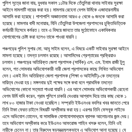
পুলিশ সূত্রে জানা যায়, বুধবার সকাল ১১টার দিকে তেঁতুলিয়া থানায় সাইবার সুরক্ষা
আইনে মামলাটি দায়ের করা হয়। মামলায় রেহেনা বেগম উর্মিকে এজাহারনামীয়
আসামি করা হয়েছে। পাশাপাশি অজ্ঞাতনামা আরও ৫ থেকে ৬ জনকে আসামি করা
হয়েছে। মামলার বাদী মনোয়ার, যিনি তেঁতুলিয়া উপজেলা প্রশাসনের চুক্তিভিত্তিক
কর্মচারী হিসেবে কর্মরত। তবে এ বিষয়ে জানতে তার মুঠোফোনে একাধিকবার
যোগাযোগের চেষ্টা করা হলেও তাকে পাওয়া যায়নি।
পঞ্চগড়ের পুলিশ সুপার মো. আবু সাইম বলেন, এ বিষয়ে একটি সাইবার সুরক্ষা আইনে
মামলা হয়েছে। তদন্ত চলমান রয়েছে। আসামিদের গ্রেপ্তারের প্রক্রিয়াও
চলমান। পঞ্চগড়ের অতিরিক্ত জেলা প্রশাসক (সার্বিক) এস. এম. ইমাম রাজী টুলু
বলেন, গত সোমবার অভিযোগকারী নারী জেলা প্রশাসকের কাছে লিখিত অভিযোগ
দেন। একই দিন অতিরিক্ত জেলা প্রশাসক (শিক্ষা ও আইসিটি)-কে তদন্তের
দায়িত্ব দেওয়া হয়। মঙ্গলবার দুই পক্ষের সঙ্গে কথা বলে প্রাথমিক তদন্তে
অভিযোগের কোনো সত্যতা পাওয়া যায়নি। এর আগে সোমবার অভিযোগকারী রেহেনা
বেগম উর্মি দাবি করেন, গ্রাম পুলিশে চাকরি দেওয়ার আশ্বাস দিয়ে তার কাছ থেকে ১
লাখ ৮০ হাজার টাকা নেওয়া হয়েছিল। সম্প্রতি ইউএনওর বদলির খবর জানতে পেরে
তিনি টাকা ফেরত চাইলে বিষয়টি অস্বীকার করা হয়। এরপর তিনি ফেসবুক লাইভে
এসে অভিযোগ তোলেন, যা সামাজিক যোগাযোগমাধ্যমে ব্যাপক আলোচনার জন্ম দেয়।
তবে অভিযোগ অস্বীকার করে ইউএনও আফরোজ শাহিন খসরু বলেন, তিনি ওই
নারীকে চেনেন না। তার বিরুদ্ধে ষড়যন্ত্রমূলকভাবে এ অভিযোগ আনা হয়েছে। যে