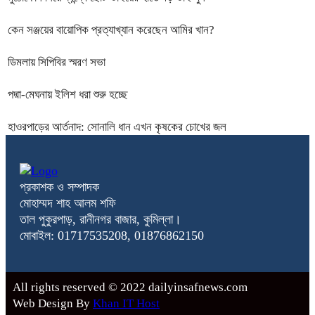
কেন সঞ্জয়ের বায়োপিক প্রত্যাখ্যান করেছেন আমির খান?
ডিমলায় সিপিবির স্মরণ সভা
পদ্মা-মেঘনায় ইলিশ ধরা শুরু হচ্ছে
হাওরপাড়ের আর্তনাদ: সোনালি ধান এখন কৃষকের চোখের জল
প্রকাশক ও সম্পাদক
মোহাম্মদ শাহ আলম শফি
তাল পুকুরপাড়, রানীনগর বাজার, কুমিল্লা।
মোবাইল: 01717535208, 01876862150
All rights reserved © 2022 dailyinsafnews.com
Web Design By
Khan IT Host