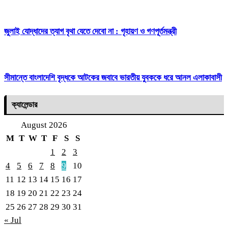
জুলাই যোদ্ধাদের ত্যাগ বৃথা যেতে দেবো না : গৃহায়ণ ও গণপূর্তমন্ত্রী
সীমান্তে বাংলাদেশি বৃদ্ধকে আটকের জবাবে ভারতীয় যুবককে ধরে আনল এলাকাবাসী
ক্যালেন্ডার
August 2026
M
T
W
T
F
S
S
1
2
3
4
5
6
7
8
9
10
11
12
13
14
15
16
17
18
19
20
21
22
23
24
25
26
27
28
29
30
31
« Jul