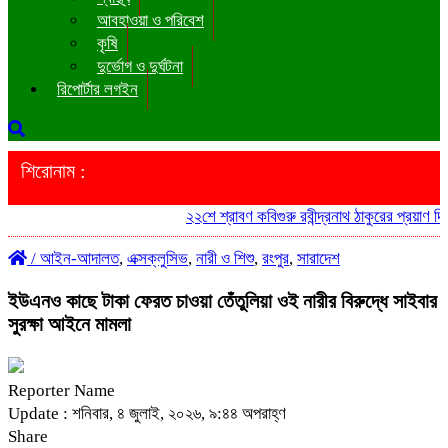
আবহাওয়া ও পরিবেশ
কৃষি
দুর্ভোগ ও দুর্ঘটনা
রিপোর্টার লগইন
শিরোনাম :
২২শে শ্রাবণ কবিগুরু রবীন্দ্রনাথ ঠাকুরের প্রয়াণ দ
/
আইন-আদালত
,
এক্সক্লুসিভ
,
নারী ও শিশু
,
রংপুর
,
সারাদেশ
ইউএনও কাছে টাকা ফেরত চাওয়া তেঁতুলিয়া ওই নারীর বিরুদ্ধে সাইবার
সুরক্ষা আইনে মামলা
Reporter Name
Update : শনিবার, ৪ জুলাই, ২০২৬, ৯:৪৪ অপরাহ্ণ
Share