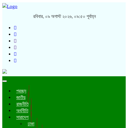
রবিবার, ০৯ অগাস্ট ২০২৬, ০৯:৫০ পূর্বাহ্ন
Toggle
navigation
প্রচ্ছদ
জাতীয়
রাজনীতি
অর্থনীতি
সারাদেশ
ঢাকা