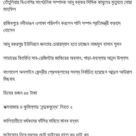
তেঁতুলিয়ায় বিএনপির সাংগঠনিক সম্পাদক আবু বক্কর সিদ্দিক কাবুলের মৃত্যুতে দোয়া
মাহফিল
রাজিবপুরে নদীভাঙন এলাকা পরিদর্শন করলেন পানি সম্পদ প্রতিমন্ত্রী ফরহাদ
হোসেন
আবু বকরপুর ইউনিয়নে জনতার চেয়ারম্যান হতে চাচ্ছেন নাজমুল হাসান সুমন
সাভারের বিতর্কিত সাব-রেজিস্টার জাকিরের অবসান, পাড়া-মহল্লায় আনন্দ উল্লাস
বাংলাদেশ অনলাইন কেন্দ্রীয় প্রেসক্লাবের সদস্য নির্বাচিত হয়েছেন আব্দুল আউয়াল
মিছবাহ
ডিমের ডজন ৬৫ টাকা
কক্সবাজার ও কুমিল্লায় ‘বন্দুকযুদ্ধে’ নিহত ২
কালিহাতীতে ধর্ষকদের ফাঁসির দাবিতে মানব বন্ধন
মুঠোফোন নিয়ে দ্বন্দ্বে ছোট ভাইয়ের হাতে বড় ভাই খুন