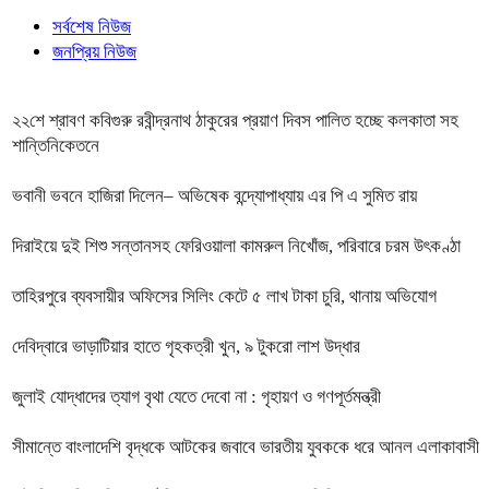
সর্বশেষ নিউজ
জনপ্রিয় নিউজ
২২শে শ্রাবণ কবিগুরু রবীন্দ্রনাথ ঠাকুরের প্রয়াণ দিবস পালিত হচ্ছে কলকাতা সহ
শান্তিনিকেতনে
ভবানী ভবনে হাজিরা দিলেন– অভিষেক বন্দ্যোপাধ্যায় এর পি এ সুমিত রায়
দিরাইয়ে দুই শিশু সন্তানসহ ফেরিওয়ালা কামরুল নিখোঁজ, পরিবারে চরম উৎকণ্ঠা
তাহিরপুরে ব্যবসায়ীর অফিসের সিলিং কেটে ৫ লাখ টাকা চুরি, থানায় অভিযোগ
দেবিদ্বারে ভাড়াটিয়ার হাতে গৃহকত্রী খুন, ৯ টুকরো লাশ উদ্ধার
জুলাই যোদ্ধাদের ত্যাগ বৃথা যেতে দেবো না : গৃহায়ণ ও গণপূর্তমন্ত্রী
সীমান্তে বাংলাদেশি বৃদ্ধকে আটকের জবাবে ভারতীয় যুবককে ধরে আনল এলাকাবাসী