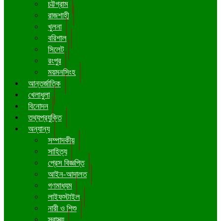
চট্টগ্রাম
রাজশাহী
খুলনা
বরিশাল
সিলেট
রংপুর
ময়মনসিংহ
আন্তর্জাতিক
খেলাধুলা
বিনোদন
তথ্যপ্রযুক্তি
অন্যান্য
সম্পাদকীয়
সাহিত্য
প্রেস বিজ্ঞপ্তি
আইন-আদালত
গণমাধ্যম
লাইফস্টাইল
নারী ও শিশু
স্বাস্থ্য