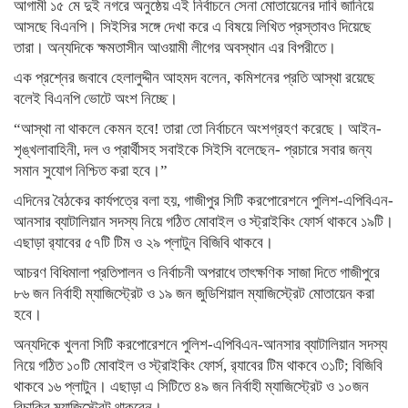
আগামী ১৫ মে দুই নগরে অনুষ্ঠেয় এই নির্বাচনে সেনা মোতায়েনের দাবি জানিয়ে
আসছে বিএনপি। সিইসির সঙ্গে দেখা করে এ বিষয়ে লিখিত প্রস্তাবও দিয়েছে
তারা। অন্যদিকে ক্ষমতাসীন আওয়ামী লীগের অবস্থান এর বিপরীতে।
এক প্রশ্নের জবাবে হেলালুদ্দীন আহমদ বলেন, কমিশনের প্রতি আস্থা রয়েছে
বলেই বিএনপি ভোটে অংশ নিচ্ছে।
“আস্থা না থাকলে কেমন হবে! তারা তো নির্বাচনে অংশগ্রহণ করেছে। আইন-
শৃঙ্খলাবাহিনী, দল ও প্রার্থীসহ সবাইকে সিইসি বলেছেন- প্রচারে সবার জন্য
সমান সুযোগ নিশ্চিত করা হবে।”
এদিনের বৈঠকের কার্যপত্রে বলা হয়, গাজীপুর সিটি করপোরেশনে পুলিশ-এপিবিএন-
আনসার ব্যাটালিয়ান সদস্য নিয়ে গঠিত মোবাইল ও স্ট্রাইকিং ফোর্স থাকবে ১৯টি।
এছাড়া র‌্যাবের ৫৭টি টিম ও ২৯ প্লাটুন বিজিবি থাকবে।
আচরণ বিধিমালা প্রতিপালন ও নির্বাচনী অপরাধে তাৎক্ষণিক সাজা দিতে গাজীপুরে
৮৬ জন নির্বাহী ম্যাজিস্ট্রেট ও ১৯ জন জুডিশিয়াল ম্যাজিস্ট্রেট মোতায়েন করা
হবে।
অন্যদিকে খুলনা সিটি করপোরেশনে পুলিশ-এপিবিএন-আনসার ব্যাটালিয়ান সদস্য
নিয়ে গঠিত ১০টি মোবাইল ও স্ট্রাইকিং ফোর্স, র‌্যাবের টিম থাকবে ৩১টি; বিজিবি
থাকবে ১৬ প্লাটুন। এছাড়া এ সিটিতে ৪৯ জন নির্বাহী ম্যাজিস্ট্রেট ও ১০জন
বিচাকির ম্যাজিস্ট্রেট থাকবেন।