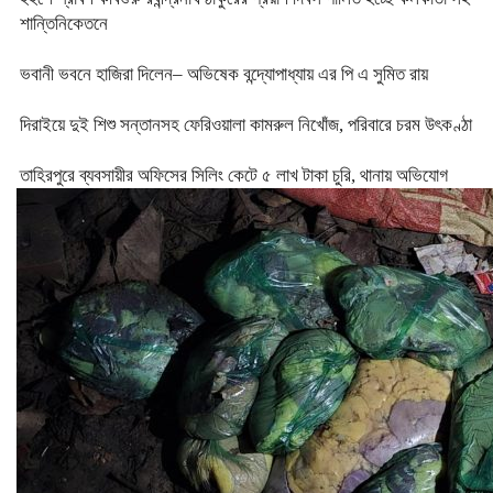
শান্তিনিকেতনে
ভবানী ভবনে হাজিরা দিলেন– অভিষেক বন্দ্যোপাধ্যায় এর পি এ সুমিত রায়
দিরাইয়ে দুই শিশু সন্তানসহ ফেরিওয়ালা কামরুল নিখোঁজ, পরিবারে চরম উৎকণ্ঠা
তাহিরপুরে ব্যবসায়ীর অফিসের সিলিং কেটে ৫ লাখ টাকা চুরি, থানায় অভিযোগ