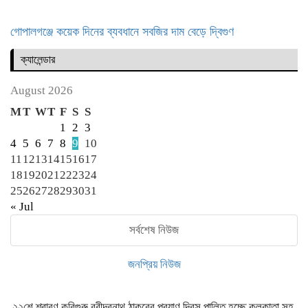
গোপালগঞ্জে কয়েক দিনের ব্যবধানে সবজির দাম বেড়ে দ্বিগুণ
ক্যালেন্ডার
August 2026
M
T
W
T
F
S
S
1
2
3
4
5
6
7
8
9
10
11
12
13
14
15
16
17
18
19
20
21
22
23
24
25
26
27
28
29
30
31
« Jul
সর্বশেষ নিউজ
জনপ্রিয় নিউজ
২২শে শ্রাবণ কবিগুরু রবীন্দ্রনাথ ঠাকুরের প্রয়াণ দিবস পালিত হচ্ছে কলকাতা সহ