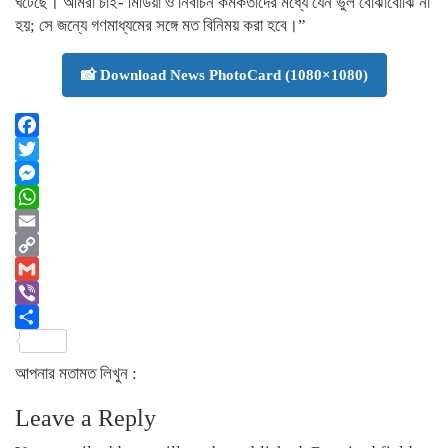
ঘটেছে। আমরা চাই- মিডিয়া ও নির্বাচন কর্মকর্তাদের মধ্যে যেন ভুল বোঝাবোঝি না
হয়; সে জন্যে গণমাধ্যমের সঙ্গে মত বিনিময় করা হবে।”
📸 Download News PhotoCard (1080×1080)
Facebook
Twitter
Messenger
WhatsApp
Email
Copy
Link
Gmail
Viber
Share
আপনার মতামত লিখুন :
Leave a Reply