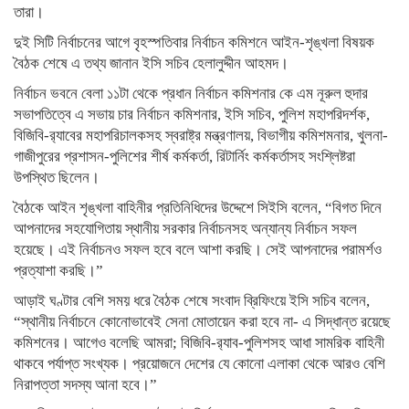
তারা।
দুই সিটি নির্বাচনের আগে বৃহস্পতিবার নির্বাচন কমিশনে আইন-শৃঙ্খলা বিষয়ক
বৈঠক শেষে এ তথ্য জানান ইসি সচিব হেলালুদ্দীন আহমদ।
নির্বাচন ভবনে বেলা ১১টা থেকে প্রধান নির্বাচন কমিশনার কে এম নূরুল হুদার
সভাপতিত্বে এ সভায় চার নির্বাচন কমিশনার, ইসি সচিব, পুলিশ মহাপরিদর্শক,
বিজিবি-র‌্যাবের মহাপরিচালকসহ স্বরাষ্ট্র মন্ত্রণালয়, বিভাগীয় কমিশমনার, খুলনা-
গাজীপুরের প্রশাসন-পুলিশের শীর্ষ কর্মকর্তা, রিটার্নিং কর্মকর্তাসহ সংশ্লিষ্টরা
উপস্থিত ছিলেন।
বৈঠকে আইন শৃঙ্খলা বাহিনীর প্রতিনিধিদের উদ্দেশে সিইসি বলেন, “বিগত দিনে
আপনাদের সহযোগিতায় স্থানীয় সরকার নির্বাচনসহ অন্যান্য নির্বাচন সফল
হয়েছে। এই নির্বাচনও সফল হবে বলে আশা করছি। সেই আপনাদের পরামর্শও
প্রত্যাশা করছি।”
আড়াই ঘণ্টার বেশি সময় ধরে বৈঠক শেষে সংবাদ ব্রিফিংয়ে ইসি সচিব বলেন,
“স্থানীয় নির্বাচনে কোনোভাবেই সেনা মোতায়েন করা হবে না- এ সিদ্ধান্ত রয়েছে
কমিশনের। আগেও বলেছি আমরা; বিজিবি-র‌্যাব-পুলিশসহ আধা সামরিক বাহিনী
থাকবে পর্যাপ্ত সংখ্যক। প্রয়োজনে দেশের যে কোনো এলাকা থেকে আরও বেশি
নিরাপত্তা সদস্য আনা হবে।”