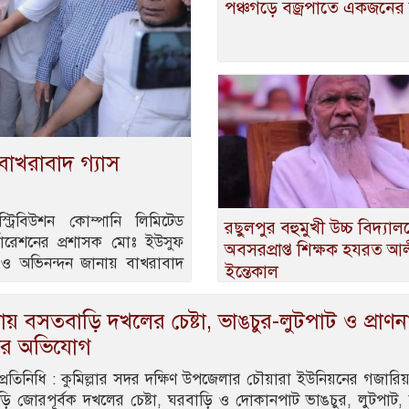
পঞ্চগড়ে বজ্রপাতে একজনের মৃ
বাখরাবাদ গ্যাস
্ট্রিবিউশন কোম্পানি লিমিটেড
রছুলপুর বহুমুখী উচ্চ বিদ্যাল
্পোরেশনের প্রশাসক মোঃ ইউসুফ
অবসরপ্রাপ্ত শিক্ষক হযরত আ
ছা ও অভিনন্দন জানায় বাখরাবাদ
ইন্তেকাল
্লায় বসতবাড়ি দখলের চেষ্টা, ভাঙচুর-লুটপাট ও প্রাণ
ির অভিযোগ
া প্রতিনিধি : কুমিল্লার সদর দক্ষিণ উপজেলার চৌয়ারা ইউনিয়নের গজারিয়া
ি জোরপূর্বক দখলের চেষ্টা, ঘরবাড়ি ও দোকানপাট ভাঙচুর, লুটপাট,