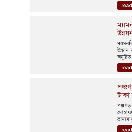
read
ময়মনস
উন্নয়
ময়মনসি
উন্নয়ন 
অনুষ্ঠি
read
পঞ্চগ
টাকা
পঞ্চগড়
মোহাম্
ভ্রাম্
read