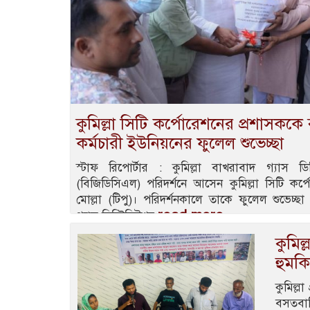
কুমিল্লা সিটি কর্পোরেশনের প্রশাসককে 
কর্মচারী ইউনিয়নের ফুলেল শুভেচ্ছা
স্টাফ রিপোর্টার : কুমিল্লা বাখরাবাদ গ্যাস ডিস
(বিজিডিসিএল) পরিদর্শনে আসেন কুমিল্লা সিটি কর
মোল্লা (টিপু)। পরিদর্শনকালে তাকে ফুলেল শুভেচ্
read more
গ্যাস ডিস্ট্রিবিউশন
কুমিল
হুমক
কুমিল্ল
বসতবাড়