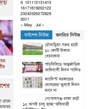
ত্যু
9
10
11
12
13
14
15
16
17
18
19
20
21
22
23
24
25
26
27
28
29
30
31
« May
Jul »
সর্বশেষ নিউজ
জনপ্রিয় নিউজ
চৌবাড়িয়া গরুর হাটে
১০ কোটি টাকার
বেচাকেনা
য়ের
পাঁচবিবিতে আন্তর্জাতিক
লীর
আদিবাসী দিবস পালিত
ফ্যাসিস্ট সরকারের
নাশের
দোসরেরা জুলাই দিবস
মানে না
গোপালগঞ্জ-ঢাকা রুটে
 গ্রামে
১০ আগষ্ট চালু হচ্ছে”অভিযাত্রী
 মারধর