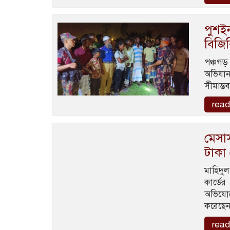
পুশইন
বিজি
পঞ্চগড়
অভিযান
সীমান্ত
read
মেসার
টাকা 
মাহিদু
কার্ডের
অভিযোগ
করেছে
read