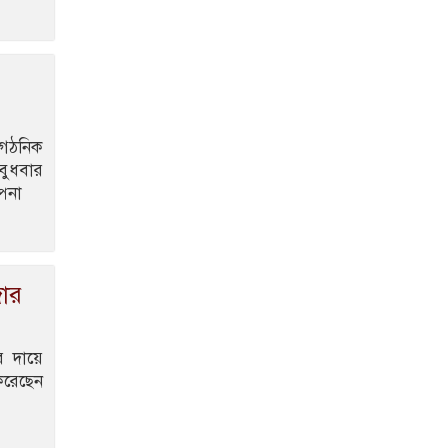
হাতে গৃহকত্রী খুন, ৯
টুকরো লাশ উদ্ধার
জুলাই যোদ্ধাদের ত্যাগ
বৃথা যেতে দেবো না :
গৃহায়ণ ও গণপূর্তমন্ত্রী
ংগঠনিক
 বুধবার
্পনা
জার
র দায়ে
করেছেন