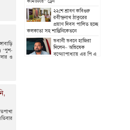
কমিউটার” ট্রেন
২২শে শ্রাবণ কবিগুরু
রবীন্দ্রনাথ ঠাকুরের
প্রয়াণ দিবস পালিত হচ্ছে
কলকাতা সহ শান্তিনিকেতনে
ভবানী ভবনে হাজিরা
্গাবাড়ি
দিলেন– অভিষেক
 ‘পুশ-
বন্দ্যোপাধ্যায় এর পি এ
রদার ও
সুমিত রায়
দিরাইয়ে দুই শিশু
সন্তানসহ ফেরিওয়ালা কামরুল নিখোঁজ,
পরিবারে চরম উৎকণ্ঠা
ি,
তাহিরপুরে ব্যবসায়ীর
অফিসের সিলিং কেটে ৫
লাখ টাকা চুরি, থানায়
াতপাখা
অভিযোগ
পতিবার
দেবিদ্বারে ভাড়াটিয়ার