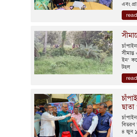
এবং প্
read
সীমা
চাঁপাইন
সীমান্
ইন’ কর
টহল
read
চাঁপা
ছাতা
চাঁপাই
বিতরণ 
৪ জুন ১