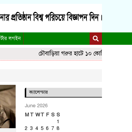
র্টার লগইন
চৌবাড়িয়া গরুর হাটে ১০ কোটি টাকার বেচাকেনা
ক্যালেন্ডার
June 2026
M
T
W
T
F
S
S
1
2
3
4
5
6
7
8