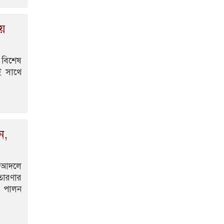
য়ে
 বিশেষ
ই সাথে
ন,
র আদলে
রতারণার
চি পালন