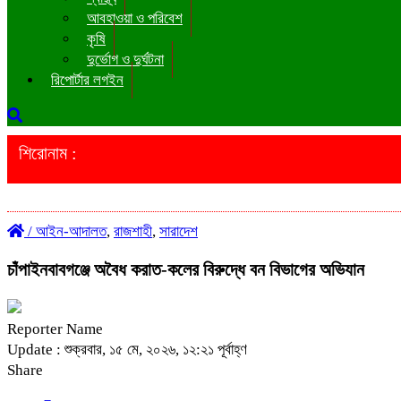
আবহাওয়া ও পরিবেশ
কৃষি
দুর্ভোগ ও দুর্ঘটনা
রিপোর্টার লগইন
শিরোনাম :
/
আইন-আদালত
,
রাজশাহী
,
সারাদেশ
চাঁপাইনবাবগঞ্জে অবৈধ করাত-কলের বিরুদ্ধে বন বিভাগের অভিযান
Reporter Name
Update : শুক্রবার, ১৫ মে, ২০২৬, ১২:২১ পূর্বাহ্ণ
Share