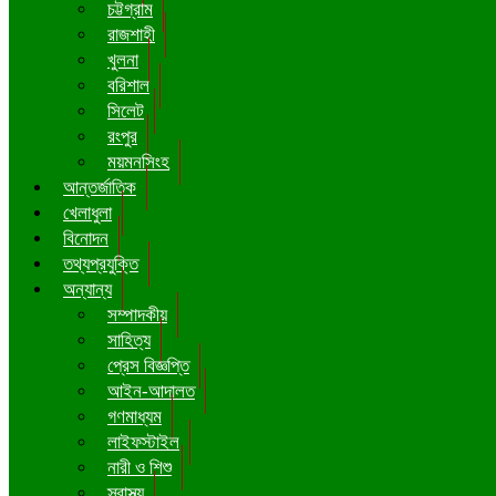
চট্টগ্রাম
রাজশাহী
খুলনা
বরিশাল
সিলেট
রংপুর
ময়মনসিংহ
আন্তর্জাতিক
খেলাধুলা
বিনোদন
তথ্যপ্রযুক্তি
অন্যান্য
সম্পাদকীয়
সাহিত্য
প্রেস বিজ্ঞপ্তি
আইন-আদালত
গণমাধ্যম
লাইফস্টাইল
নারী ও শিশু
স্বাস্থ্য