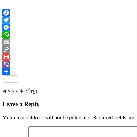
Facebook
Twitter
Messenger
WhatsApp
Email
Copy
Link
Gmail
Viber
Share
আপনার মতামত লিখুন :
Leave a Reply
Your email address will not be published.
Required fields are