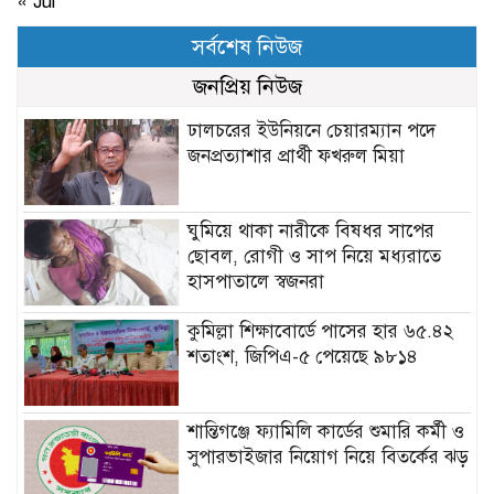
« Jul
সর্বশেষ নিউজ
জনপ্রিয় নিউজ
ঢালচরের ইউনিয়নে চেয়ারম্যান পদে
জনপ্রত্যাশার প্রার্থী ফখরুল মিয়া
ঘুমিয়ে থাকা নারীকে বিষধর সাপের
ছোবল, রোগী ও সাপ নিয়ে মধ্যরাতে
হাসপাতালে স্বজনরা
কুমিল্লা শিক্ষাবোর্ডে পাসের হার ৬৫.৪২
শতাংশ, জিপিএ-৫ পেয়েছে ৯৮১৪
শান্তিগঞ্জে ফ্যামিলি কার্ডের শুমারি কর্মী ও
সুপারভাইজার নিয়োগ নিয়ে বিতর্কের ঝড়