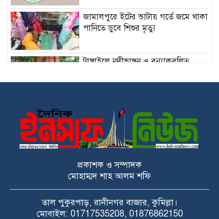
জামালপুরে ইটের ভাটায় গর্তে জমে থাকা
পানিতে ডুবে শিশুর মৃত্যু
টাঙ্গাইলে নদীভাঙ্গন ও বন্যাকবলিত
এলাকা পর্যবেক্ষণ
কুমিল্লা ওয়াসার নতুন চেয়ারম্যান
আশিকুর রহমান মাহমুদ
চাঁপাইনবাবগঞ্জে আন্তর্জাতিক আদিবাসী
দিবসে শোভাযাত্রা ও সমাবেশ
প্রকাশক ও সম্পাদক
মোহাম্মদ শাহ আলম শফি
কুমিল্লায় একসঙ্গে পাঁচ সন্তানের জন্ম, ২৪
তাল পুকুরপাড়, রানীনগর বাজার, কুমিল্লা।
ঘণ্টায় চার নবজাতকের মৃত্যু
মোবাইল: 01717535208, 01876862150