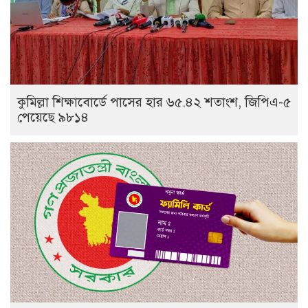
কুমিল্লা শিক্ষাবোর্ডে পাসের হার ৬৫.৪২ শতাংশ, জিপিএ-৫
পেয়েছে ৯৮১৪