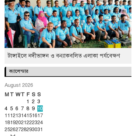
টাঙ্গাইলে নদীভাঙ্গন ও বন্যাকবলিত এলাকা পর্যবেক্ষণ
ক্যালেন্ডার
August 2026
M
T
W
T
F
S
S
1
2
3
4
5
6
7
8
9
10
11
12
13
14
15
16
17
18
19
20
21
22
23
24
25
26
27
28
29
30
31