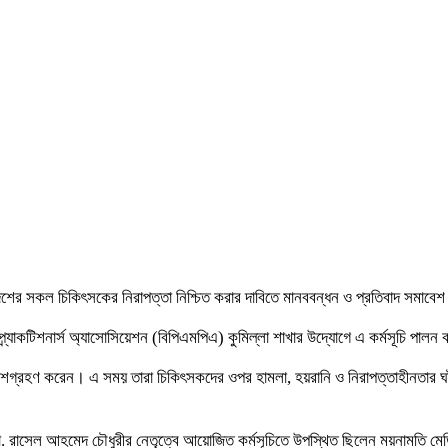
 দেশের সকল চিকিৎসকের নিরাপত্তা নিশ্চিত করার দাবিতে মানববন্ধন ও প্রতিবাদ সমাবেশ
র্যাকটিশনার্স অ্যাসোসিয়েশন (বিপিএমপিএ) কুমিল্লা শাখার উদ্যোগে এ কর্মসূচি পালন
ংশগ্রহণ করেন। এ সময় তারা চিকিৎসকদের ওপর হামলা, হয়রানি ও নিরাপত্তাহীনতার ঘটন
া. রাসেল আহমেদ চৌধুরীর নেতৃত্বে আয়োজিত কর্মসূচিতে উপস্থিত ছিলেন ময়নামতি মে