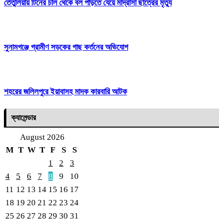
তেঁতুলিয়ায় টিনের চাল থেকে বল পাড়তে যেয়ে মাদ্রাসা ছাত্রের মৃত্যু
সুনামগঞ্জে গ্রামীণ সড়কের গাছ কর্তনের অভিযোগ
শহরের জলিলপুরে ইয়াবাসহ মাদক কারবারি আটক
ক্যালেন্ডার
August 2026
M
T
W
T
F
S
S
1
2
3
4
5
6
7
8
9
10
11
12
13
14
15
16
17
18
19
20
21
22
23
24
25
26
27
28
29
30
31