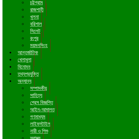
চট্টগ্রাম
রাজশাহী
খুলনা
বরিশাল
সিলেট
রংপুর
ময়মনসিংহ
আন্তর্জাতিক
খেলাধুলা
বিনোদন
তথ্যপ্রযুক্তি
অন্যান্য
সম্পাদকীয়
সাহিত্য
প্রেস বিজ্ঞপ্তি
আইন-আদালত
গণমাধ্যম
লাইফস্টাইল
নারী ও শিশু
স্বাস্থ্য