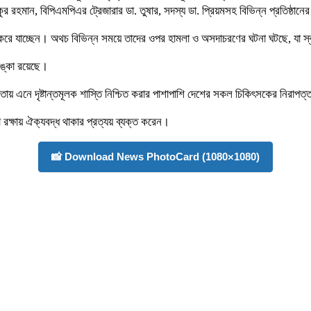
রহমান, বিপিএমপিএর ট্রেজারার ডা. তুষার, সদস্য ডা. প্রিয়মসহ বিভিন্ন প্রতিষ্ঠানের
 করে যাচ্ছেন। অথচ বিভিন্ন সময়ে তাদের ওপর হামলা ও অসদাচরণের ঘটনা ঘটছে, যা স্
আশঙ্কা রয়েছে।
 এনে দৃষ্টান্তমূলক শাস্তি নিশ্চিত করার পাশাপাশি দেশের সকল চিকিৎসকের নিরাপত্তা নি
া রক্ষায় ঐক্যবদ্ধ থাকার প্রত্যয় ব্যক্ত করেন।
📸 Download News PhotoCard (1080×1080)