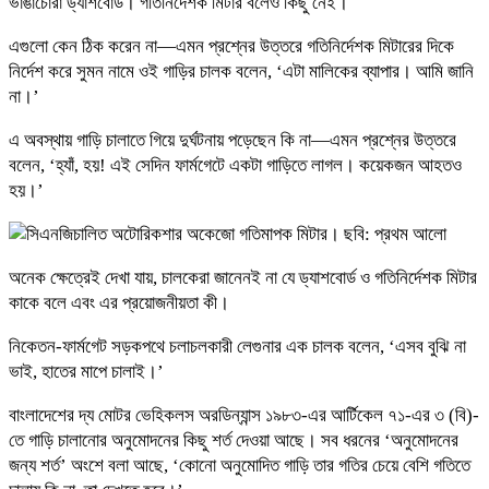
ভাঙাচোরা ড্যাশবোর্ড। গতিনির্দেশক মিটার বলেও কিছু নেই।
এগুলো কেন ঠিক করেন না—এমন প্রশ্নের উত্তরে গতিনির্দেশক মিটারের দিকে
নির্দেশ করে সুমন নামে ওই গাড়ির চালক বলেন, ‘এটা মালিকের ব্যাপার। আমি জানি
না।’
এ অবস্থায় গাড়ি চালাতে গিয়ে দুর্ঘটনায় পড়েছেন কি না—এমন প্রশ্নের উত্তরে
বলেন, ‘হ্যাঁ, হয়! এই সেদিন ফার্মগেটে একটা গাড়িতে লাগল। কয়েকজন আহতও
হয়।’
অনেক ক্ষেত্রেই দেখা যায়, চালকেরা জানেনই না যে ড্যাশবোর্ড ও গতিনির্দেশক মিটার
কাকে বলে এবং এর প্রয়োজনীয়তা কী।
নিকেতন-ফার্মগেট সড়কপথে চলাচলকারী লেগুনার এক চালক বলেন, ‘এসব বুঝি না
ভাই, হাতের মাপে চালাই।’
বাংলাদেশের দ্য মোটর ভেহিকলস অরডিন্যান্স ১৯৮৩-এর আর্টিকেল ৭১-এর ৩ (বি)-
তে গাড়ি চালানোর অনুমোদনের কিছু শর্ত দেওয়া আছে। সব ধরনের ‘অনুমোদনের
জন্য শর্ত’ অংশে বলা আছে, ‘কোনো অনুমোদিত গাড়ি তার গতির চেয়ে বেশি গতিতে