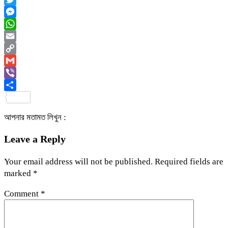
Twitter
Messenger
WhatsApp
Email
Copy
Link
Gmail
Viber
Share
আপনার মতামত লিখুন :
Leave a Reply
Your email address will not be published.
Required fields are
marked
*
Comment
*