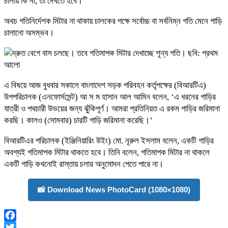
চালায় কি না, তা দেখতে হবে।’
অথচ গতিনির্দেশক মিটার না থাকায় চালকের পক্ষে সর্বোচ্চ বা সর্বনিম্ন গতি মেনে গাড়ি
চালানো অসম্ভব।
এ বিষয়ে আজ বুধবার সকালে বাংলাদেশ সড়ক পরিবহন কর্তৃপক্ষের (বিআরটিএ)
উপপরিচালক (এনফোর্সমেন্ট) আ স ম হাসান আল আমিন বলেন, ‘এ ধরনের গাড়ির
যাত্রী ও পথচারী উভয়ের জন্য ঝুঁকিপূর্ণ। আমরা প্রতিনিয়ত এ রকম গাড়ির জরিমানা
করছি। কালও (সোমবার) চারটি গাড়ি জরিমানা করেছি।’
বিআরটিএর পরিচালক (ইঞ্জিনিয়ারিং উইং) মো. নূরুল ইসলাম বলেন, একটি গাড়ির
অবশ্যই গতিমাপক মিটার থাকতে হবে। তিনি বলেন, গতিমাপক মিটার না থাকলে
একটি গাড়ি কখনোই রাস্তায় চলার অনুমোদন পেতে পারে না।
📸 Download News PhotoCard (1080×1080)
Facebook