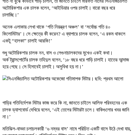
গতি না বুঝে কীভাবে গাড়ি চালান, তা জানতে চাইলে মারফত নামের সিএনজিচালিত
অটোরিকশার এক চালক বলেন, ‘আইডিয়ার ওপর চালাই। বারো বছর ধরে
চালাচ্ছি।’
অনেক এলাকায় লেখা থাকে ‘গতি নিয়ন্ত্রণ অঞ্চল’ বা ‘সর্বোচ্চ গতি ৪০
কিলোমিটার’। সে ক্ষেত্রে কী করেন? এ ব্যাপারে চালক বলেন, ‘এ রকম থাকলে
একটু “হালকা” চালাই আরকি!’
শুধু অটোরিকশার চালক নন, বাস ও লেগুনাচালকদের মুখেও একই কথা।
অর্ক ট্রান্সপোর্টের চালক তহিদুল বলেন, ‘১৮ বছর ধরে গাড়ি চালাই। হাতের আন্দাজ
হয়ে গেছে। সে হিসাবেই চালাই। অসুবিধা হয় না।’
গাড়ির গতিনির্দেশক মিটার কাজ করে কি না, জানতে চাইলে আলিফ পরিবহনের এক
চালক ড্যাশবোর্ড দেখিয়ে বলেন, ‘এই তেলের মিটারটা চলে। বাকিগুলোর খবর জানি
না।’
মতিঝিল-বাড্ডা চলাচলকারী ‘৬ নম্বর বাস’ নামে পরিচিত একটি বাসে উঠে দেখা যায়,