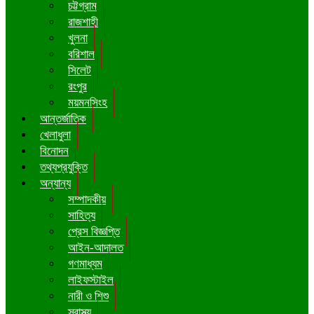
চট্টগ্রাম
রাজশাহী
খুলনা
বরিশাল
সিলেট
রংপুর
ময়মনসিংহ
আন্তর্জাতিক
খেলাধুলা
বিনোদন
তথ্যপ্রযুক্তি
অন্যান্য
সম্পাদকীয়
সাহিত্য
প্রেস বিজ্ঞপ্তি
আইন-আদালত
গণমাধ্যম
লাইফস্টাইল
নারী ও শিশু
স্বাস্থ্য