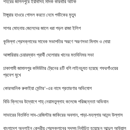
শহরের জলিলপুরে ইয়াবাসহ মাদক কারবারি আটক
টাঙ্গুয়ার হাওরে গোসল করতে নেমে পর্যটকের মৃত্যু
সাগর মোহনায় জেলেদের জালে ধরা পড়ল রাজা ইলিশ
কুমিল্লা প্রেসক্লাবের সাবেক সভাপতির স্মরণে স্মরণসভা মিলাদ ও দোয়া
আঙ্গারিয়ায় চেয়ারম্যান প্রার্থী দেলোয়ার খানের মতবিনিময় সভা
ঢাকাগামী জামালপুর কমিউটার ট্রেনের ৪টি বগি লাইনচ্যুত হয়েছে গফরগাঁওয়ের
প্রবেশ মুখে
কোরআনিক রুকাইয়া সেন্টার’-এর নামে প্রতারণার অভিযোগ
বিডি ক্লিনের উদ্যোগে শাহ্ নেয়ামতুল্লাহ কলেজে পরিচ্ছন্নতা অভিযান
সাভারের বিতর্কিত সাব-রেজিস্টার জাকিরের অবসান, পাড়া-মহল্লায় আনন্দ উল্লাস
বাংলাদেশ অনলাইন কেন্দ্রীয় প্রেসক্লাবের সদস্য নির্বাচিত হয়েছেন আব্দুল আউয়াল