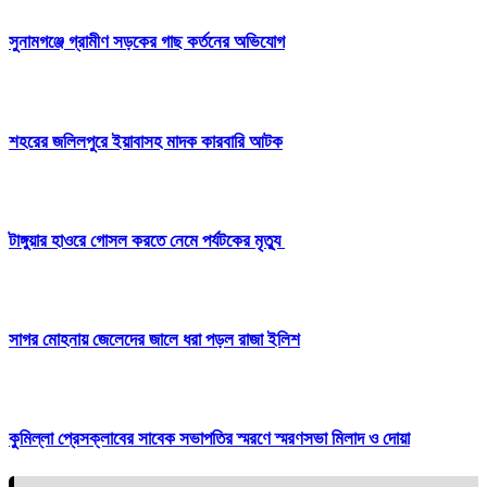
সুনামগঞ্জে গ্রামীণ সড়কের গাছ কর্তনের অভিযোগ
শহরের জলিলপুরে ইয়াবাসহ মাদক কারবারি আটক
টাঙ্গুয়ার হাওরে গোসল করতে নেমে পর্যটকের মৃত্যু
সাগর মোহনায় জেলেদের জালে ধরা পড়ল রাজা ইলিশ
কুমিল্লা প্রেসক্লাবের সাবেক সভাপতির স্মরণে স্মরণসভা মিলাদ ও দোয়া