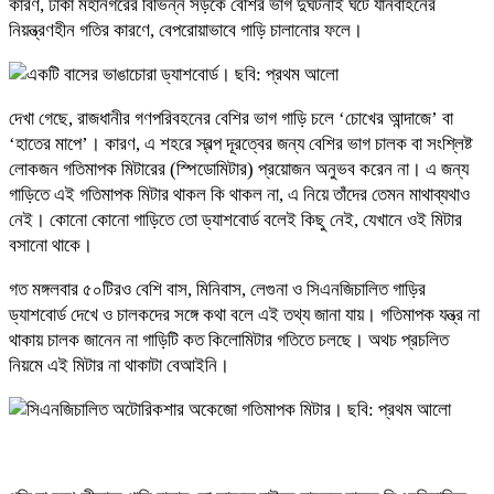
কারণ, ঢাকা মহানগরের বিভিন্ন সড়কে বেশির ভাগ দুর্ঘটনাই ঘটে যানবাহনের
নিয়ন্ত্রণহীন গতির কারণে, বেপরোয়াভাবে গাড়ি চালানোর ফলে।
দেখা গেছে, রাজধানীর গণপরিবহনের বেশির ভাগ গাড়ি চলে ‘চোখের আন্দাজে’ বা
‘হাতের মাপে’। কারণ, এ শহরে স্বল্প দূরত্বের জন্য বেশির ভাগ চালক বা সংশ্লিষ্ট
লোকজন গতিমাপক মিটারের (স্পিডোমিটার) প্রয়োজন অনুভব করেন না। এ জন্য
গাড়িতে এই গতিমাপক মিটার থাকল কি থাকল না, এ নিয়ে তাঁদের তেমন মাথাব্যথাও
নেই। কোনো কোনো গাড়িতে তো ড্যাশবোর্ড বলেই কিছু নেই, যেখানে ওই মিটার
বসানো থাকে।
গত মঙ্গলবার ৫০টিরও বেশি বাস, মিনিবাস, লেগুনা ও সিএনজিচালিত গাড়ির
ড্যাশবোর্ড দেখে ও চালকদের সঙ্গে কথা বলে এই তথ্য জানা যায়। গতিমাপক যন্ত্র না
থাকায় চালক জানেন না গাড়িটি কত কিলোমিটার গতিতে চলছে। অথচ প্রচলিত
নিয়মে এই মিটার না থাকাটা বেআইনি।