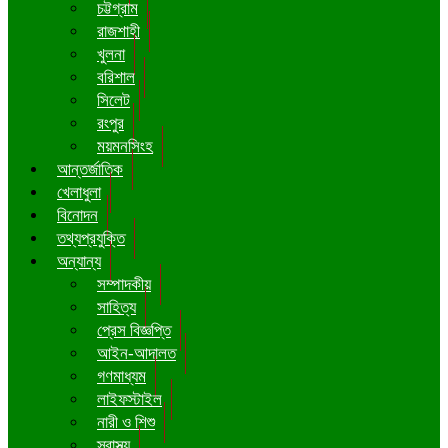
চট্টগ্রাম
রাজশাহী
খুলনা
বরিশাল
সিলেট
রংপুর
ময়মনসিংহ
আন্তর্জাতিক
খেলাধুলা
বিনোদন
তথ্যপ্রযুক্তি
অন্যান্য
সম্পাদকীয়
সাহিত্য
প্রেস বিজ্ঞপ্তি
আইন-আদালত
গণমাধ্যম
লাইফস্টাইল
নারী ও শিশু
স্বাস্থ্য