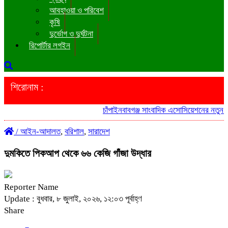
আবহাওয়া ও পরিবেশ
কৃষি
দুর্ভোগ ও দুর্ঘটনা
রিপোর্টার লগইন
শিরোনাম :
চাঁপাইনবাবগঞ্জ সাংবাদিক এসোসিয়েশনের নতুন কমি
/
আইন-আদালত
,
বরিশাল
,
সারাদেশ
দুমকিতে পিকআপ থেকে ৬৬ কেজি গাঁজা উদ্ধার
Reporter Name
Update : বুধবার, ৮ জুলাই, ২০২৬, ১২:০৩ পূর্বাহ্ণ
Share