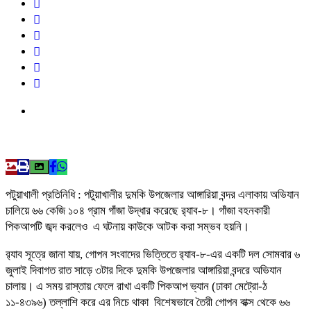
পটুয়াখালী প্রতিনিধি : পটুয়াখালীর দুমকি উপজেলার আঙ্গারিয়া বন্দর এলাকায় অভিযান
চালিয়ে ৬৬ কেজি ১০৪ গ্রাম গাঁজা উদ্ধার করেছে র‌্যাব-৮। গাঁজা বহনকারী
পিকআপটি জব্দ করলেও এ ঘটনায় কাউকে আটক করা সম্ভব হয়নি।
র‌্যাব সূত্রে জানা যায়, গোপন সংবাদের ভিত্তিতে র‌্যাব-৮-এর একটি দল সোমবার ৬
জুলাই দিবাগত রাত সাড়ে ৩টার দিকে দুমকি উপজেলার আঙ্গারিয়া বন্দরে অভিযান
চালায়। এ সময় রাস্তায় ফেলে রাখা একটি পিকআপ ভ্যান (ঢাকা মেট্রো-ঠ
১১-৪৩৯৬) তল্লাশি করে এর নিচে থাকা বিশেষভাবে তৈরী গোপন বাক্স থেকে ৬৬