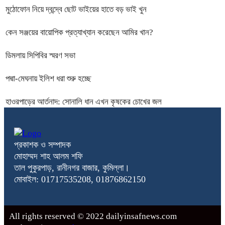
মুঠোফোন নিয়ে দ্বন্দ্বে ছোট ভাইয়ের হাতে বড় ভাই খুন
কেন সঞ্জয়ের বায়োপিক প্রত্যাখ্যান করেছেন আমির খান?
ডিমলায় সিপিবির স্মরণ সভা
পদ্মা-মেঘনায় ইলিশ ধরা শুরু হচ্ছে
হাওরপাড়ের আর্তনাদ: সোনালি ধান এখন কৃষকের চোখের জল
প্রকাশক ও সম্পাদক
মোহাম্মদ শাহ আলম শফি
তাল পুকুরপাড়, রানীনগর বাজার, কুমিল্লা।
মোবাইল: 01717535208, 01876862150
All rights reserved © 2022 dailyinsafnews.com