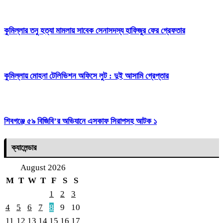
কুমিল্লার তনু হত্যা মামলায় সাবেক সেনাসদস্য হাফিজুর ফের গ্রেফতার
কুমিল্লায় মোহনা টেলিভিশন অফিসে লুট : দুই আসামি গ্রেপ্তার
শিবগঞ্জে ৫৯ বিজিবি’র অভিযানে এসকাফ সিরাপসহ আটক ১
ক্যালেন্ডার
August 2026
M
T
W
T
F
S
S
1
2
3
4
5
6
7
8
9
10
11
12
13
14
15
16
17