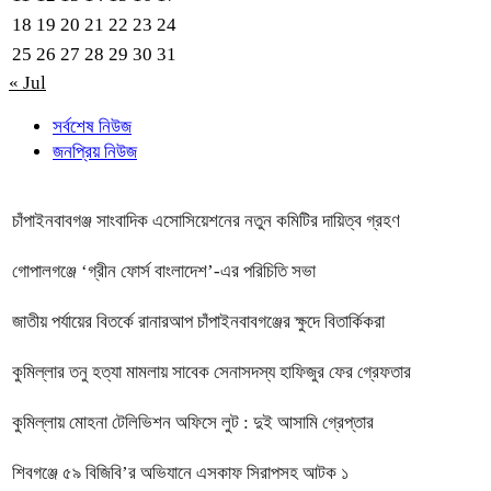
18
19
20
21
22
23
24
25
26
27
28
29
30
31
« Jul
সর্বশেষ নিউজ
জনপ্রিয় নিউজ
চাঁপাইনবাবগঞ্জ সাংবাদিক এসোসিয়েশনের নতুন কমিটির দায়িত্ব গ্রহণ
গোপালগঞ্জে ‘গ্রীন ফোর্স বাংলাদেশ’-এর পরিচিতি সভা
জাতীয় পর্যায়ের বিতর্কে রানারআপ চাঁপাইনবাবগঞ্জের ক্ষুদে বিতার্কিকরা
কুমিল্লার তনু হত্যা মামলায় সাবেক সেনাসদস্য হাফিজুর ফের গ্রেফতার
কুমিল্লায় মোহনা টেলিভিশন অফিসে লুট : দুই আসামি গ্রেপ্তার
শিবগঞ্জে ৫৯ বিজিবি’র অভিযানে এসকাফ সিরাপসহ আটক ১