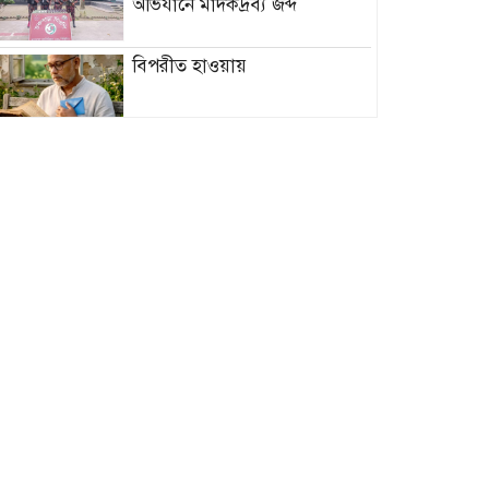
অভিযানে মাদকদ্রব্য জব্দ
বিপরীত হাওয়ায়
শাল্লায় ছয় ‘জুলাই যোদ্ধা’ সরকারি
গেজেটে অন্তর্ভুক্ত, পাচ্ছেন ভাতা ও
অনুদান
লোডশেডিং, দ্রব্যমূল্য বৃদ্ধি ও গ্যাস
সংকটের প্রতিবাদে পটুয়াখালীতে
১১ দলীয় ঐক্যের স্মারকলিপি
প্রদান
বিলপ্তির পথে দেশি মাছ;
তেঁতুলিয়ায় অবৈধ জাল জব্দ ও
ধ্বংস
ইসলামী আন্দোলন বাংলাদেশ
ভোলা জেলা দক্ষিণের নতুন কমিটি