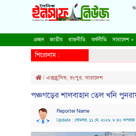
শু
প্রচ্ছদ
জাতীয়
রাজনীতি
অর্থনীতি
সারাদেশ
শিরোনাম :
/
এক্সক্লুসিভ
রংপুর
সারাদেশ
,
,
পঞ্চগড়ের শালবাহান তেল খনি পুনরায় 
Reporter Name
Update : সোমবার, ১১ মে, ২০২৬, ৮:৪০ অপরাহ্ণ