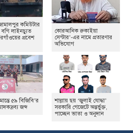
জামালপুর কমিউটার
কোরআনিক রুকাইয়া
ি বগি লাইনচ্যুত
সেন্টার’-এর নামে প্রতারণার
গাঁওয়ের প্রবেশ
অভিযোগ
মান্তে ৫৯ বিজিবি’র
শাল্লায় ছয় ‘জুলাই যোদ্ধা’
দকদ্রব্য জব্দ
সরকারি গেজেটে অন্তর্ভুক্ত,
পাচ্ছেন ভাতা ও অনুদান