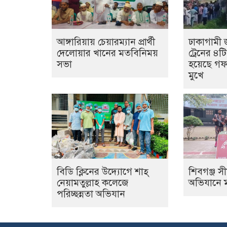
আঙ্গারিয়ায় চেয়ারম্যান প্রার্থী
ঢাকাগামী 
দেলোয়ার খানের মতবিনিময়
ট্রেনের ৪ট
সভা
হয়েছে গফর
মুখে
বিডি ক্লিনের উদ্যোগে শাহ্
শিবগঞ্জ সী
নেয়ামতুল্লাহ কলেজে
অভিযানে মা
পরিচ্ছন্নতা অভিযান