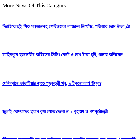
More News Of This Category
দিরাইয়ে দুই শিশু সন্তানসহ ফেরিওয়ালা কামরুল নিখোঁজ, পরিবারে চরম উৎকণ্ঠা
তাহিরপুরে ব্যবসায়ীর অফিসের সিলিং কেটে ৫ লাখ টাকা চুরি, থানায় অভিযোগ
দেবিদ্বারে ভাড়াটিয়ার হাতে গৃহকত্রী খুন, ৯ টুকরো লাশ উদ্ধার
জুলাই যোদ্ধাদের ত্যাগ বৃথা যেতে দেবো না : গৃহায়ণ ও গণপূর্তমন্ত্রী