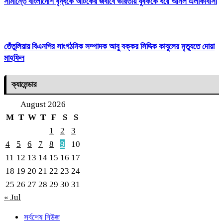
সীমান্তে বাংলাদেশি বৃদ্ধকে আটকের জবাবে ভারতীয় যুবককে ধরে আনল এলাকাবাসী
তেঁতুলিয়ায় বিএনপির সাংগঠনিক সম্পাদক আবু বক্কর সিদ্দিক কাবুলের মৃত্যুতে দোয়া
মাহফিল
ক্যালেন্ডার
August 2026
M
T
W
T
F
S
S
1
2
3
4
5
6
7
8
9
10
11
12
13
14
15
16
17
18
19
20
21
22
23
24
25
26
27
28
29
30
31
« Jul
সর্বশেষ নিউজ