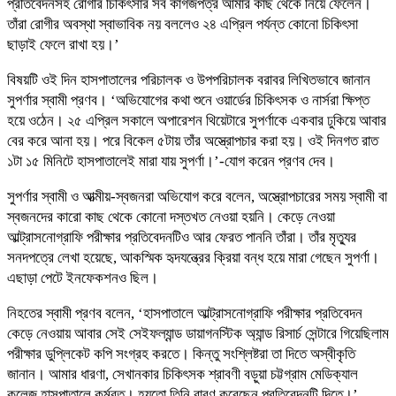
প্রতিবেদনসহ রোগীর চিকিৎসার সব কাগজপত্র আমার কাছ থেকে নিয়ে ফেলেন।
তাঁরা রোগীর অবস্থা স্বাভাবিক নয় বললেও ২৪ এপ্রিল পর্যন্ত কোনো চিকিৎসা
ছাড়াই ফেলে রাখা হয়।’
বিষয়টি ওই দিন হাসপাতালের পরিচালক ও উপপরিচালক বরাবর লিখিতভাবে জানান
সুপর্ণার স্বামী প্রণব। ‘অভিযোগের কথা শুনে ওয়ার্ডের চিকিৎসক ও নার্সরা ক্ষিপ্ত
হয়ে ওঠেন। ২৫ এপ্রিল সকালে অপারেশন থিয়েটারে সুপর্ণাকে একবার ঢুকিয়ে আবার
বের করে আনা হয়। পরে বিকেল ৫টায় তাঁর অস্ত্রোপচার করা হয়। ওই দিনগত রাত
১টা ১৫ মিনিটে হাসপাতালেই মারা যায় সুপর্ণা।’-যোগ করেন প্রণব দেব।
সুপর্ণার স্বামী ও আত্মীয়-স্বজনরা অভিযোগ করে বলেন, অস্ত্রোপচারের সময় স্বামী বা
স্বজনদের কারো কাছ থেকে কোনো দস্তখত নেওয়া হয়নি। কেড়ে নেওয়া
আল্ট্রাসনোগ্রাফি পরীক্ষার প্রতিবেদনটিও আর ফেরত পাননি তাঁরা। তাঁর মৃত্যুর
সনদপত্রে লেখা হয়েছে, আকস্মিক হৃদযন্ত্রের ক্রিয়া বন্ধ হয়ে মারা গেছেন সুপর্ণা।
এছাড়া পেটে ইনফেকশনও ছিল।
নিহতের স্বামী প্রণব বলেন, ‘হাসপাতালে আল্ট্রাসনোগ্রাফি পরীক্ষার প্রতিবেদন
কেড়ে নেওয়ায় আবার সেই সেইফল্যান্ড ডায়াগনস্টিক অ্যান্ড রিসার্চ সেন্টারে গিয়েছিলাম
পরীক্ষার ডুপ্লিকেট কপি সংগ্রহ করতে। কিন্তু সংশ্লিষ্টরা তা দিতে অস্বীকৃতি
জানান। আমার ধারণা, সেখানকার চিকিৎসক শ্রাবণী বড়ুয়া চট্টগ্রাম মেডিক্যাল
কলেজ হাসপাতালে কর্মরত। হয়তো তিনি বারণ করেছেন প্রতিবেদনটি দিতে।’