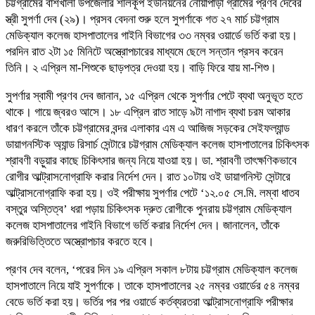
চট্টগ্রামের বাঁশখালী উপজেলার শীলকূপ ইউনিয়নের নোয়াপাড়া গ্রামের প্রণব দেবের
স্ত্রী সুপর্ণা দেব (২৯)। প্রসব বেদনা শুরু হলে সুপর্ণাকে গত ২৭ মার্চ চট্টগ্রাম
মেডিক্যাল কলেজ হাসপাতালের গাইনি বিভাগের ৩৩ নম্বর ওয়ার্ডে ভর্তি করা হয়।
পরদিন রাত ২টা ১৫ মিনিটে অস্ত্রোপচারের মাধ্যমে ছেলে সন্তান প্রসব করেন
তিনি। ২ এপ্রিল মা-শিশুকে ছাড়পত্র দেওয়া হয়। বাড়ি ফিরে যায় মা-শিশু।
সুপর্ণার স্বামী প্রণব দেব জানান, ১৫ এপ্রিল থেকে সুপর্ণার পেটে ব্যথা অনুভূত হতে
থাকে। গায়ে জ্বরও আসে। ১৮ এপ্রিল রাত সাড়ে ৯টা নাগাদ ব্যথা চরম আকার
ধারণ করলে তাঁকে চট্টগ্রামের বন্দর এলাকার এম এ আজিজ সড়কের সেইফল্যান্ড
ডায়াগনস্টিক অ্যান্ড রিসার্চ সেন্টারে চট্টগ্রাম মেডিক্যাল কলেজ হাসপাতালের চিকিৎসক
শ্রাবণী বড়ুয়ার কাছে চিকিৎসার জন্য নিয়ে যাওয়া হয়। ডা. শ্রাবণী তাৎক্ষণিকভাবে
রোগীর আল্ট্রাসনোগ্রাফি করার নির্দেশ দেন। রাত ১০টায় ওই ডায়াগনিস্ট সেন্টারে
আল্ট্রাসনোগ্রাফি করা হয়। ওই পরীক্ষায় সুপর্ণার পেটে ‘১২.০৫ সে.মি. লম্বা ধাতব
বস্তুর অস্তিত্ব’ ধরা পড়ায় চিকিৎসক দ্রুত রোগীকে পুনরায় চট্টগ্রাম মেডিক্যাল
কলেজ হাসপাতালের গাইনি বিভাগে ভর্তি করার নির্দেশ দেন। জানালেন, তাঁকে
জরুরিভিত্তিতে অস্ত্রোপচার করতে হবে।
প্রণব দেব বলেন, ‘পরের দিন ১৯ এপ্রিল সকাল ৮টায় চট্টগ্রাম মেডিক্যাল কলেজ
হাসপাতালে নিয়ে যাই সুপর্ণাকে। তাকে হাসপাতালের ২৫ নম্বর ওয়ার্ডের ৫৪ নম্বর
বেডে ভর্তি করা হয়। ভর্তির পর পর ওয়ার্ডে কর্তব্যরতরা আল্ট্রাসনোগ্রাফি পরীক্ষার