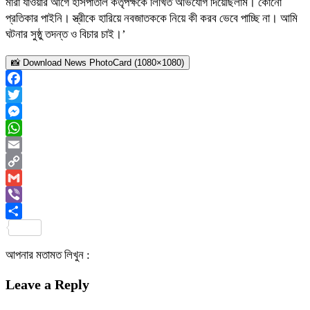
মারা যাওয়ার আগে হাসপাতাল কর্তৃপক্ষকে লিখিত অভিযোগ দিয়েছিলাম। কোনো
প্রতিকার পাইনি। স্ত্রীকে হারিয়ে নবজাতককে নিয়ে কী করব ভেবে পাচ্ছি না। আমি
ঘটনার সুষ্ঠু তদন্ত ও বিচার চাই।’
📸 Download News PhotoCard (1080×1080)
Facebook
Twitter
Messenger
WhatsApp
Email
Copy
Link
Gmail
Viber
Share
আপনার মতামত লিখুন :
Leave a Reply