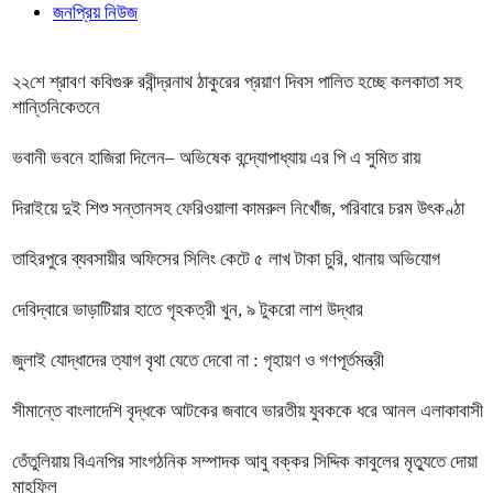
জনপ্রিয় নিউজ
২২শে শ্রাবণ কবিগুরু রবীন্দ্রনাথ ঠাকুরের প্রয়াণ দিবস পালিত হচ্ছে কলকাতা সহ
শান্তিনিকেতনে
ভবানী ভবনে হাজিরা দিলেন– অভিষেক বন্দ্যোপাধ্যায় এর পি এ সুমিত রায়
দিরাইয়ে দুই শিশু সন্তানসহ ফেরিওয়ালা কামরুল নিখোঁজ, পরিবারে চরম উৎকণ্ঠা
তাহিরপুরে ব্যবসায়ীর অফিসের সিলিং কেটে ৫ লাখ টাকা চুরি, থানায় অভিযোগ
দেবিদ্বারে ভাড়াটিয়ার হাতে গৃহকত্রী খুন, ৯ টুকরো লাশ উদ্ধার
জুলাই যোদ্ধাদের ত্যাগ বৃথা যেতে দেবো না : গৃহায়ণ ও গণপূর্তমন্ত্রী
সীমান্তে বাংলাদেশি বৃদ্ধকে আটকের জবাবে ভারতীয় যুবককে ধরে আনল এলাকাবাসী
তেঁতুলিয়ায় বিএনপির সাংগঠনিক সম্পাদক আবু বক্কর সিদ্দিক কাবুলের মৃত্যুতে দোয়া
মাহফিল