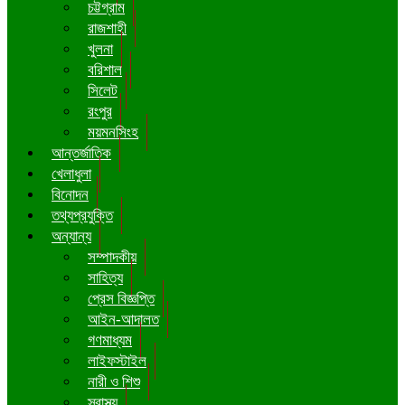
চট্টগ্রাম
রাজশাহী
খুলনা
বরিশাল
সিলেট
রংপুর
ময়মনসিংহ
আন্তর্জাতিক
খেলাধুলা
বিনোদন
তথ্যপ্রযুক্তি
অন্যান্য
সম্পাদকীয়
সাহিত্য
প্রেস বিজ্ঞপ্তি
আইন-আদালত
গণমাধ্যম
লাইফস্টাইল
নারী ও শিশু
স্বাস্থ্য