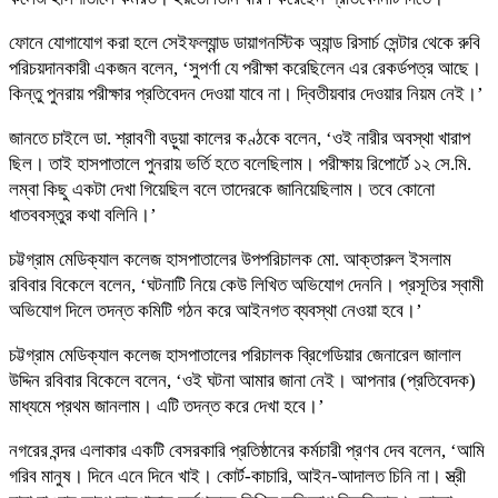
ফোনে যোগাযোগ করা হলে সেইফল্যান্ড ডায়াগনস্টিক অ্যান্ড রিসার্চ সেন্টার থেকে রুবি
পরিচয়দানকারী একজন বলেন, ‘সুপর্ণা যে পরীক্ষা করেছিলেন এর রেকর্ডপত্র আছে।
কিন্তু পুনরায় পরীক্ষার প্রতিবেদন দেওয়া যাবে না। দ্বিতীয়বার দেওয়ার নিয়ম নেই।’
জানতে চাইলে ডা. শ্রাবণী বড়ুয়া কালের কণ্ঠকে বলেন, ‘ওই নারীর অবস্থা খারাপ
ছিল। তাই হাসপাতালে পুনরায় ভর্তি হতে বলেছিলাম। পরীক্ষায় রিপোর্টে ১২ সে.মি.
লম্বা কিছু একটা দেখা গিয়েছিল বলে তাদেরকে জানিয়েছিলাম। তবে কোনো
ধাতববস্তুর কথা বলিনি।’
চট্টগ্রাম মেডিক্যাল কলেজ হাসপাতালের উপপরিচালক মো. আক্তারুল ইসলাম
রবিবার বিকেলে বলেন, ‘ঘটনাটি নিয়ে কেউ লিখিত অভিযোগ দেননি। প্রসূতির স্বামী
অভিযোগ দিলে তদন্ত কমিটি গঠন করে আইনগত ব্যবস্থা নেওয়া হবে।’
চট্টগ্রাম মেডিক্যাল কলেজ হাসপাতালের পরিচালক ব্রিগেডিয়ার জেনারেল জালাল
উদ্দিন রবিবার বিকেলে বলেন, ‘ওই ঘটনা আমার জানা নেই। আপনার (প্রতিবেদক)
মাধ্যমে প্রথম জানলাম। এটি তদন্ত করে দেখা হবে।’
নগরের বন্দর এলাকার একটি বেসরকারি প্রতিষ্ঠানের কর্মচারী প্রণব দেব বলেন, ‘আমি
গরিব মানুষ। দিনে এনে দিনে খাই। কোর্ট-কাচারি, আইন-আদালত চিনি না। স্ত্রী