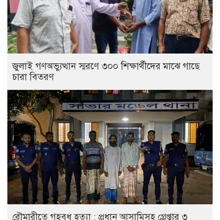
জুলাই গণঅভ্যুত্থান স্মরণে ৩০০ শিক্ষার্থীদের মাঝে গাছে
চারা বিতরণ
রৌমারীতে গৃহবধূ হত্যা : প্রধান আসামিসহ গ্রেপ্তার ৩