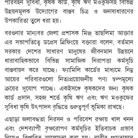
পরিবহন সুবিধা, কৃষক কার্ড, কৃষি ঋণ মওকুফসহ বিভিন্ন
উন্নয়নমূলক উদ্যোগের বাস্তব চিত্র ও জনসাধারণের
উপকারিতা তুলে ধরা হয়।
বরগুনার মান্যবর জেলা প্রশাসক মিজ্ তাছলিমা আক্তার
এর সভাপতিত্বে ডপ্রেস ব্রিফিংয়ে বক্তারা বলেন, বর্তমান
সরকার দেশের সাধারণ মানুষের জীবনমান উন্নয়নে
ধারাবাহিকভাবে বিভিন্ন সামাজিক নিরাপত্তা কর্মসূচি
বাস্তবায়ন করে যাচ্ছে। ফ্যামিলি কার্ডের মাধ্যমে নিম্ন
আয়ের পরিবারগুলো নিত্যপ্রয়োজনীয় পণ্য স্বল্পমূল্যে
ক্রয়ের সুযোগ পাচ্ছে। একইসঙ্গে কৃষকদের জন্য কৃষক
কার্ড প্রদান, সহজ শর্তে কৃষি ঋণ এবং ঋণ মওকুফের
সুবিধা কৃষি উৎপাদন বৃদ্ধিতে গুরুত্বপূর্ণ ভূমিকা রাখছে।
এছাড়া জলাবদ্ধতা নিরসন ও পরিবেশ রক্ষায় খাল খনন
এবং দেশব্যাপী বৃক্ষরোপণ কর্মসূচির ইতিবাচক প্রভাব
নিয়েও বিস্তারিত আলোচনা করা হয়। নারীর ক্ষমতায়নে