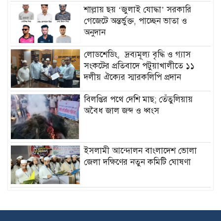
শাল্লায় ছয় ‘জুলাই যোদ্ধা’ সরকারি
গেজেটে অন্তর্ভুক্ত, পাচ্ছেন ভাতা ও
অনুদান
লোডশেডিং, দ্রব্যমূল্য বৃদ্ধি ও গ্যাস
সংকটের প্রতিবাদে পটুয়াখালীতে ১১
দলীয় ঐক্যের স্মারকলিপি প্রদান
বিলপ্তির পথে দেশি মাছ; তেঁতুলিয়ায়
অবৈধ জাল জব্দ ও ধ্বংস
ইসলামী আন্দোলন বাংলাদেশ ভোলা
জেলা দক্ষিণের নতুন কমিটি ঘোষণা
জুলাই গণঅভ্যুত্থান স্মরণে ৩০০
শিক্ষার্থীদের মাঝে গাছে চারা বিতরণ