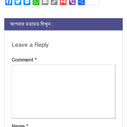
Facebook
Twitter
Messenger
WhatsApp
Email
Copy
Gmail
Viber
Share
Link
আপনার মতামত লিখুন :
Leave a Reply
Comment
*
Name
*