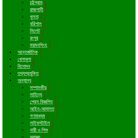
চট্টগ্রাম
রাজশাহী
খুলনা
বরিশাল
সিলেট
রংপুর
ময়মনসিংহ
আন্তর্জাতিক
খেলাধুলা
বিনোদন
তথ্যপ্রযুক্তি
অন্যান্য
সম্পাদকীয়
সাহিত্য
প্রেস বিজ্ঞপ্তি
আইন-আদালত
গণমাধ্যম
লাইফস্টাইল
নারী ও শিশু
স্বাস্থ্য