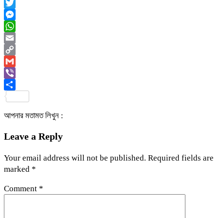
Facebook
Twitter
Messenger
WhatsApp
Email
Copy
Link
Gmail
Viber
Share
আপনার মতামত লিখুন :
Leave a Reply
Your email address will not be published.
Required fields are
marked
*
Comment
*