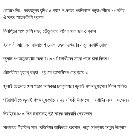
লোডশেডিং, দ্রব্যমূল্য বৃদ্ধি ও গ্যাস সংকটের প্রতিবাদে পটুয়াখালীতে ১১ দলীয়
ঐক্যের স্মারকলিপি প্রদান
বিলপ্তির পথে দেশি মাছ; তেঁতুলিয়ায় অবৈধ জাল জব্দ ও ধ্বংস
ইসলামী আন্দোলন বাংলাদেশ ভোলা জেলা দক্ষিণের নতুন কমিটি ঘোষণা
জুলাই গণঅভ্যুত্থান স্মরণে ৩০০ শিক্ষার্থীদের মাঝে গাছে চারা বিতরণ
রৌমারীতে গৃহবধূ হত্যা : প্রধান আসামিসহ গ্রেপ্তার ৩
জুলাই চেতনায় দেশ গড়ার অঙ্গিকার চরফ্যাশনে জুলাই গণঅভ্যুত্থান দিবস পালিত
পটুয়াখালীতে জুলাই গণঅভ্যুত্থানের ২য় বার্ষিকী উপলক্ষে এবিপার্টির সংবাদ সম্মেলন
দিরাইয়ে ৪০০ পিস ইয়াবাসহ দুই মাদক কারবারি গ্রেফতার
সাভারের বিতর্কিত সাব-রেজিস্টার জাকিরের অবসান, পাড়া-মহল্লায় আনন্দ উল্লাস