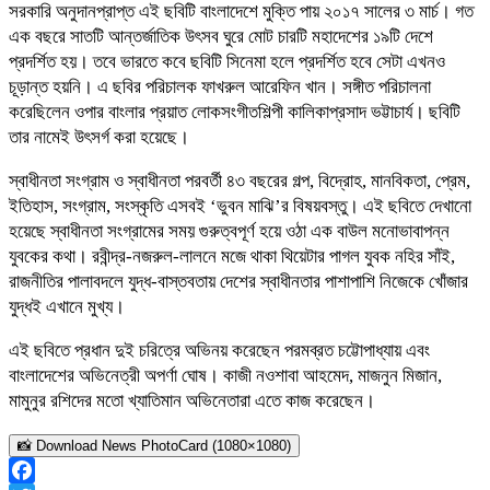
সরকারি অনুদানপ্রাপ্ত এই ছবিটি বাংলাদেশে মুক্তি পায় ২০১৭ সালের ৩ মার্চ। গত
এক বছরে সাতটি আন্তর্জাতিক উৎসব ঘুরে মোট চারটি মহাদেশের ১৯টি দেশে
প্রদর্শিত হয়। তবে ভারতে কবে ছবিটি সিনেমা হলে প্রদর্শিত হবে সেটা এখনও
চূড়ান্ত হয়নি। এ ছবির পরিচালক ফাখরুল আরেফিন খান। সঙ্গীত পরিচালনা
করেছিলেন ওপার বাংলার প্রয়াত লোকসংগীতশিল্পী কালিকাপ্রসাদ ভট্টাচার্য। ছবিটি
তার নামেই উৎসর্গ করা হয়েছে।
স্বাধীনতা সংগ্রাম ও স্বাধীনতা পরবর্তী ৪৩ বছরের গল্প, বিদ্রোহ, মানবিকতা, প্রেম,
ইতিহাস, সংগ্রাম, সংস্কৃতি এসবই ‘ভুবন মাঝি’র বিষয়বস্তু। এই ছবিতে দেখানো
হয়েছে স্বাধীনতা সংগ্রামের সময় গুরুত্বপূর্ণ হয়ে ওঠা এক বাউল মনোভাবাপন্ন
যুবকের কথা। রবীন্দ্র-নজরুল-লালনে মজে থাকা থিয়েটার পাগল যুবক নহির সাঁই,
রাজনীতির পালাবদলে যুদ্ধ-বাস্তবতায় দেশের স্বাধীনতার পাশাপাশি নিজেকে খোঁজার
যুদ্ধই এখানে মুখ্য।
এই ছবিতে প্রধান দুই চরিত্রে অভিনয় করেছেন পরমব্রত চট্টোপাধ্যায় এবং
বাংলাদেশের অভিনেত্রী অপর্ণা ঘোষ। কাজী নওশাবা আহমেদ, মাজনুন মিজান,
মামুনুর রশিদের মতো খ্যাতিমান অভিনেতারা এতে কাজ করেছেন।
📸 Download News PhotoCard (1080×1080)