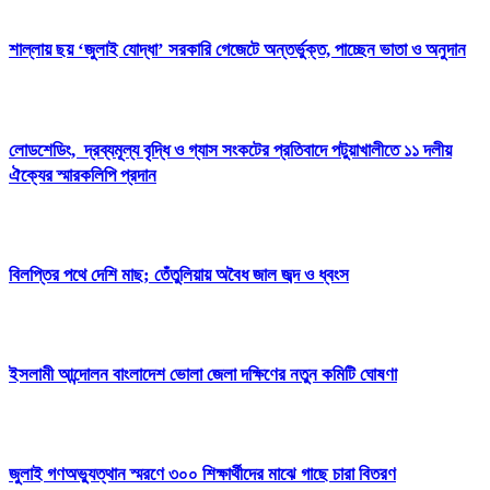
শাল্লায় ছয় ‘জুলাই যোদ্ধা’ সরকারি গেজেটে অন্তর্ভুক্ত, পাচ্ছেন ভাতা ও অনুদান
লোডশেডিং, দ্রব্যমূল্য বৃদ্ধি ও গ্যাস সংকটের প্রতিবাদে পটুয়াখালীতে ১১ দলীয়
ঐক্যের স্মারকলিপি প্রদান
বিলপ্তির পথে দেশি মাছ; তেঁতুলিয়ায় অবৈধ জাল জব্দ ও ধ্বংস
ইসলামী আন্দোলন বাংলাদেশ ভোলা জেলা দক্ষিণের নতুন কমিটি ঘোষণা
জুলাই গণঅভ্যুত্থান স্মরণে ৩০০ শিক্ষার্থীদের মাঝে গাছে চারা বিতরণ