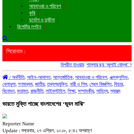
আবহাওয়া ও পরিবেশ
কৃষি
দুর্ভোগ ও দুর্ঘটনা
রিপোর্টার লগইন
শিরোনাম :
বিপরীত হাওয়ায়
শাল্লায় ছয় ‘জুলাই যোদ্ধা’ সরক
/
অর্থনীতি
,
আইন-আদালত
,
আন্তর্জাতিক
,
আবহাওয়া ও পরিবেশ
,
এক্সক্লুসিভ
,
খেলাধুলা
,
গণমাধ্যম
,
জাতীয়
,
তথ্যপ্রযুক্তি
,
নারী ও শিশু
,
প্রেস বিজ্ঞপ্তি
,
ফিচার
,
বিনোদন
,
মতামত
,
রাজনীতি
,
লাইফস্টাইল
,
শিক্ষা
,
সম্পাদকীয়
,
সাহিত্য
,
স্বাস্থ্য
ভারতে মুক্তি পাচ্ছে বাংলাদেশের ‘ভুবন মাঝি’
Reporter Name
Update : শুক্রবার, ২৭ এপ্রিল, ২০১৮, ৫:৪২ অপরাহ্ণ