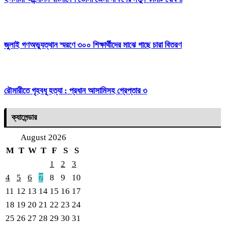
জুলাই গণঅভ্যুত্থান স্মরণে ৩০০ শিক্ষার্থীদের মাঝে গাছে চারা বিতরণ
রৌমারীতে গৃহবধূ হত্যা : প্রধান আসামিসহ গ্রেপ্তার ৩
ক্যালেন্ডার
August 2026
M
T
W
T
F
S
S
1
2
3
4
5
6
7
8
9
10
11
12
13
14
15
16
17
18
19
20
21
22
23
24
25
26
27
28
29
30
31