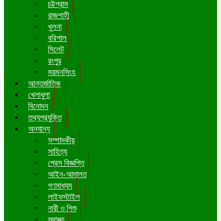
চট্টগ্রাম
রাজশাহী
খুলনা
বরিশাল
সিলেট
রংপুর
ময়মনসিংহ
আন্তর্জাতিক
খেলাধুলা
বিনোদন
তথ্যপ্রযুক্তি
অন্যান্য
সম্পাদকীয়
সাহিত্য
প্রেস বিজ্ঞপ্তি
আইন-আদালত
গণমাধ্যম
লাইফস্টাইল
নারী ও শিশু
স্বাস্থ্য