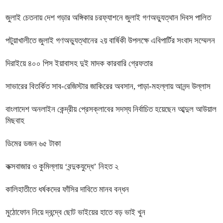
জুলাই চেতনায় দেশ গড়ার অঙ্গিকার চরফ্যাশনে জুলাই গণঅভ্যুত্থান দিবস পালিত
পটুয়াখালীতে জুলাই গণঅভ্যুত্থানের ২য় বার্ষিকী উপলক্ষে এবিপার্টির সংবাদ সম্মেলন
দিরাইয়ে ৪০০ পিস ইয়াবাসহ দুই মাদক কারবারি গ্রেফতার
সাভারের বিতর্কিত সাব-রেজিস্টার জাকিরের অবসান, পাড়া-মহল্লায় আনন্দ উল্লাস
বাংলাদেশ অনলাইন কেন্দ্রীয় প্রেসক্লাবের সদস্য নির্বাচিত হয়েছেন আব্দুল আউয়াল
মিছবাহ
ডিমের ডজন ৬৫ টাকা
কক্সবাজার ও কুমিল্লায় ‘বন্দুকযুদ্ধে’ নিহত ২
কালিহাতীতে ধর্ষকদের ফাঁসির দাবিতে মানব বন্ধন
মুঠোফোন নিয়ে দ্বন্দ্বে ছোট ভাইয়ের হাতে বড় ভাই খুন