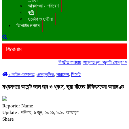
আবহাওয়া ও পরিবেশ
কৃষি
দুর্ভোগ ও দুর্ঘটনা
রিপোর্টার লগইন
শিরোনাম :
বিপরীত হাওয়ায়
শাল্লায় ছয় ‘জুলাই যোদ্ধা’ সরক
/
আইন-আদালত
,
এক্সক্লুসিভ
,
সারাদেশ
,
সিলেট
মধ্যনগরে কারেন্ট জাল জব্দ ও ধ্বংস, ভূয়া দাঁতের চিকিৎসকের কারাদণ্ড
Reporter Name
Update : শনিবার, ৬ জুন, ২০২৬, ৯:১০ অপরাহ্ণ
Share