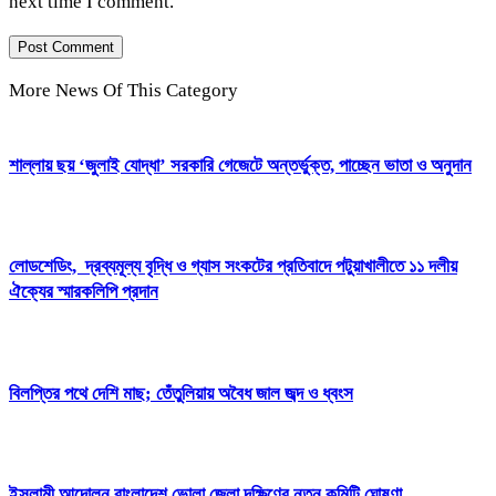
next time I comment.
More News Of This Category
শাল্লায় ছয় ‘জুলাই যোদ্ধা’ সরকারি গেজেটে অন্তর্ভুক্ত, পাচ্ছেন ভাতা ও অনুদান
লোডশেডিং, দ্রব্যমূল্য বৃদ্ধি ও গ্যাস সংকটের প্রতিবাদে পটুয়াখালীতে ১১ দলীয়
ঐক্যের স্মারকলিপি প্রদান
বিলপ্তির পথে দেশি মাছ; তেঁতুলিয়ায় অবৈধ জাল জব্দ ও ধ্বংস
ইসলামী আন্দোলন বাংলাদেশ ভোলা জেলা দক্ষিণের নতুন কমিটি ঘোষণা