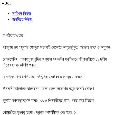
« Jul
সর্বশেষ নিউজ
জনপ্রিয় নিউজ
বিপরীত হাওয়ায়
শাল্লায় ছয় ‘জুলাই যোদ্ধা’ সরকারি গেজেটে অন্তর্ভুক্ত, পাচ্ছেন ভাতা ও অনুদান
লোডশেডিং, দ্রব্যমূল্য বৃদ্ধি ও গ্যাস সংকটের প্রতিবাদে পটুয়াখালীতে ১১ দলীয়
ঐক্যের স্মারকলিপি প্রদান
বিলপ্তির পথে দেশি মাছ; তেঁতুলিয়ায় অবৈধ জাল জব্দ ও ধ্বংস
ইসলামী আন্দোলন বাংলাদেশ ভোলা জেলা দক্ষিণের নতুন কমিটি ঘোষণা
জুলাই গণঅভ্যুত্থান স্মরণে ৩০০ শিক্ষার্থীদের মাঝে গাছে চারা বিতরণ
রৌমারীতে গৃহবধূ হত্যা : প্রধান আসামিসহ গ্রেপ্তার ৩