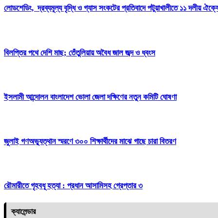
লোডশেডিং, দ্রব্যমূল্য বৃদ্ধি ও গ্যাস সংকটের প্রতিবাদে পটুয়াখালীতে ১১ দলীয় ঐক্যে
বিলপ্তির পথে দেশি মাছ; তেঁতুলিয়ায় অবৈধ জাল জব্দ ও ধ্বংস
ইসলামী আন্দোলন বাংলাদেশ ভোলা জেলা দক্ষিণের নতুন কমিটি ঘোষণা
জুলাই গণঅভ্যুত্থান স্মরণে ৩০০ শিক্ষার্থীদের মাঝে গাছে চারা বিতরণ
রৌমারীতে গৃহবধূ হত্যা : প্রধান আসামিসহ গ্রেপ্তার ৩
ক্যালেন্ডার