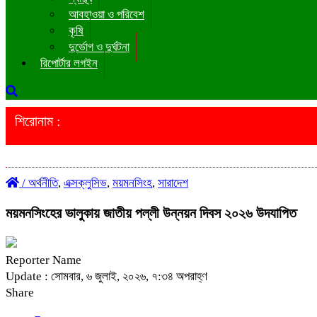
আবহাওয়া ও পরিবেশ
কৃষি
দুর্ভোগ ও দুর্ঘটনা
রিপোর্টার লগইন
শিরোনাম :
/
অর্থনীতি
,
এক্সক্লুসিভ
,
ময়মনসিংহ
,
সারাদেশ
ময়মনসিংহের ভালুকায় জাতীয় পল্লী উন্নয়ন দিবস ২০২৬ উদযাপিত
Reporter Name
Update : সোমবার, ৬ জুলাই, ২০২৬, ৭:৩৪ অপরাহ্ণ
Share