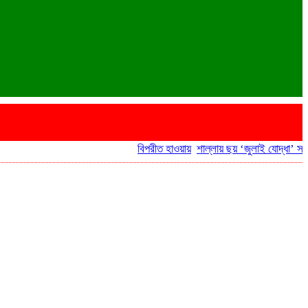
বিপরীত হাওয়ায়
শাল্লায় ছয় ‘জুলাই যোদ্ধা’ সরকারি গ