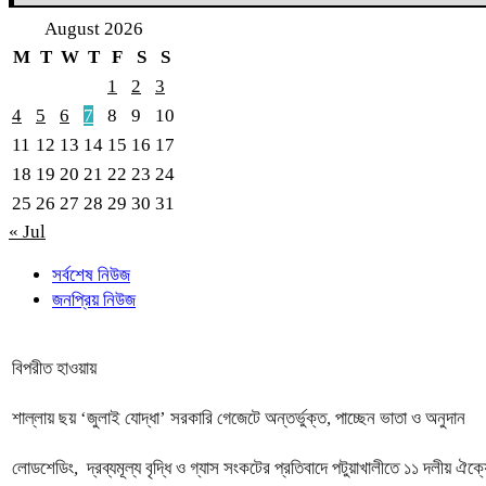
August 2026
M
T
W
T
F
S
S
1
2
3
4
5
6
7
8
9
10
11
12
13
14
15
16
17
18
19
20
21
22
23
24
25
26
27
28
29
30
31
« Jul
সর্বশেষ নিউজ
জনপ্রিয় নিউজ
বিপরীত হাওয়ায়
শাল্লায় ছয় ‘জুলাই যোদ্ধা’ সরকারি গেজেটে অন্তর্ভুক্ত, পাচ্ছেন ভাতা ও অনুদান
লোডশেডিং, দ্রব্যমূল্য বৃদ্ধি ও গ্যাস সংকটের প্রতিবাদে পটুয়াখালীতে ১১ দলীয় ঐক্য