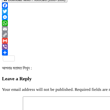
Facebook
Twitter
Messenger
WhatsApp
Email
Copy
Link
Gmail
Viber
Share
আপনার মতামত লিখুন :
Leave a Reply
Your email address will not be published.
Required fields are