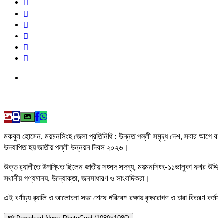
মকবুল হোসেন, ময়মনসিংহ জেলা প্রতিনিধি : উন্নত পল্লী সমৃদ্ধ দেশ, সবার আগে 
উদযাপিত হয় জাতীয় পল্লী উন্নয়ন দিবস ২০২৬।
উক্ত র‍্যালীতে উপস্থিত ছিলেন জাতীয় সংসদ সদস্য, ময়মনসিংহ-১১ভালুকা ফখর উদ্দিন 
স্থানীয় গণ্যমান্য, উদ্যোক্তা, জনসাধারণ ও সাংবাদিকরা।
এই বর্ণাঢ্য র‍্যালি ও আলোচনা সভা শেষে পরিবেশ রক্ষায় বৃক্ষরোপণ ও চারা বিতরণ ক
📸 Download News PhotoCard (1080×1080)