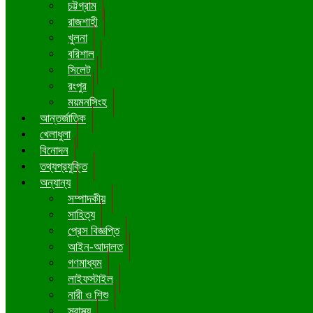
চট্টগ্রাম
রাজশাহী
খুলনা
বরিশাল
সিলেট
রংপুর
ময়মনসিংহ
আন্তর্জাতিক
খেলাধুলা
বিনোদন
তথ্যপ্রযুক্তি
অন্যান্য
সম্পাদকীয়
সাহিত্য
প্রেস বিজ্ঞপ্তি
আইন-আদালত
গণমাধ্যম
লাইফস্টাইল
নারী ও শিশু
স্বাস্থ্য