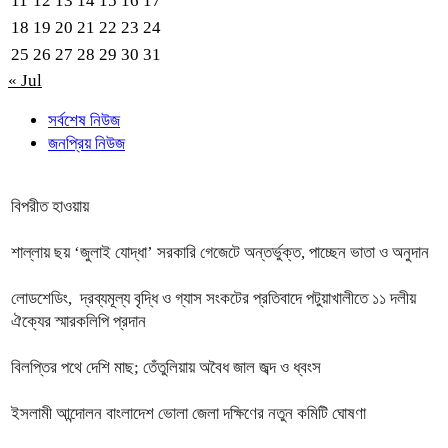
11
12
13
14
15
16
17
18
19
20
21
22
23
24
25
26
27
28
29
30
31
« Jul
সর্বশেষ নিউজ
জনপ্রিয় নিউজ
বিপরীত হাওয়ায়
শাল্লায় ছয় ‘জুলাই যোদ্ধা’ সরকারি গেজেটে অন্তর্ভুক্ত, পাচ্ছেন ভাতা ও অনুদান
লোডশেডিং, দ্রব্যমূল্য বৃদ্ধি ও গ্যাস সংকটের প্রতিবাদে পটুয়াখালীতে ১১ দলীয়
ঐক্যের স্মারকলিপি প্রদান
বিলপ্তির পথে দেশি মাছ; তেঁতুলিয়ায় অবৈধ জাল জব্দ ও ধ্বংস
ইসলামী আন্দোলন বাংলাদেশ ভোলা জেলা দক্ষিণের নতুন কমিটি ঘোষণা