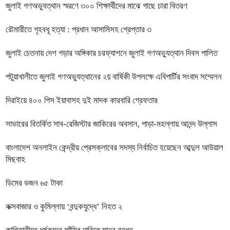
জুলাই গণঅভ্যুত্থান স্মরণে ৩০০ শিক্ষার্থীদের মাঝে গাছে চারা বিতরণ
রৌমারীতে গৃহবধূ হত্যা : প্রধান আসামিসহ গ্রেপ্তার ৩
জুলাই চেতনায় দেশ গড়ার অঙ্গিকার চরফ্যাশনে জুলাই গণঅভ্যুত্থান দিবস পালিত
পটুয়াখালীতে জুলাই গণঅভ্যুত্থানের ২য় বার্ষিকী উপলক্ষে এবিপার্টির সংবাদ সম্মেলন
দিরাইয়ে ৪০০ পিস ইয়াবাসহ দুই মাদক কারবারি গ্রেফতার
সাভারের বিতর্কিত সাব-রেজিস্টার জাকিরের অবসান, পাড়া-মহল্লায় আনন্দ উল্লাস
বাংলাদেশ অনলাইন কেন্দ্রীয় প্রেসক্লাবের সদস্য নির্বাচিত হয়েছেন আব্দুল আউয়াল
মিছবাহ
ডিমের ডজন ৬৫ টাকা
কক্সবাজার ও কুমিল্লায় ‘বন্দুকযুদ্ধে’ নিহত ২