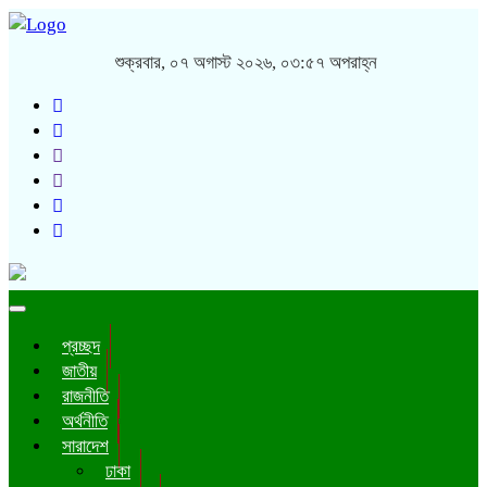
শুক্রবার, ০৭ অগাস্ট ২০২৬, ০৩:৫৭ অপরাহ্ন
Toggle
navigation
প্রচ্ছদ
জাতীয়
রাজনীতি
অর্থনীতি
সারাদেশ
ঢাকা