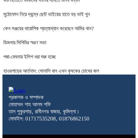
কালিহাতীতে ধর্ষকদের ফাঁসির দাবিতে মানব বন্ধন
মুঠোফোন নিয়ে দ্বন্দ্বে ছোট ভাইয়ের হাতে বড় ভাই খুন
কেন সঞ্জয়ের বায়োপিক প্রত্যাখ্যান করেছেন আমির খান?
ডিমলায় সিপিবির স্মরণ সভা
পদ্মা-মেঘনায় ইলিশ ধরা শুরু হচ্ছে
হাওরপাড়ের আর্তনাদ: সোনালি ধান এখন কৃষকের চোখের জল
প্রকাশক ও সম্পাদক
মোহাম্মদ শাহ আলম শফি
তাল পুকুরপাড়, রানীনগর বাজার, কুমিল্লা।
মোবাইল: 01717535208, 01876862150