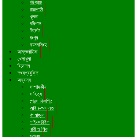
চট্টগ্রাম
রাজশাহী
খুলনা
বরিশাল
সিলেট
রংপুর
ময়মনসিংহ
আন্তর্জাতিক
খেলাধুলা
বিনোদন
তথ্যপ্রযুক্তি
অন্যান্য
সম্পাদকীয়
সাহিত্য
প্রেস বিজ্ঞপ্তি
আইন-আদালত
গণমাধ্যম
লাইফস্টাইল
নারী ও শিশু
স্বাস্থ্য