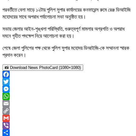
পরবর্তীতে বেলা সাড়ে ১২টায় পুলিশ সুপার কার্যালয়ের কনফারেন্স রুমে রেঞ্জ ডিআইজি
মহোদয়ের সাথে অপরাধ পর্যালোচনা সভা অনুষ্ঠিত হয়।
সভায় জেলার আইন-শৃঙ্খলা পরিস্থিতি, গুরুত্বপূর্ণ মামলার অগ্রগতি ও অপরাধ
দমনে গৃহীত পদক্ষেপ নিয়ে আলোচনা করা হয়।
শেষে জেলা পুলিশের পক্ষ থেকে পুলিশ সুপার মহোদয় ডিআইজি-কে সম্মাননা স্মারক
প্রদান করেন।
📸 Download News PhotoCard (1080×1080)
Facebook
Twitter
Messenger
WhatsApp
Email
Copy
Link
Gmail
Viber